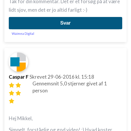
Tak for din kommentar. Det er et forsøg på at være
lidt sjov, men det er jo altid farligt :-)
Svar
Waimea Digital
Caspar F
Skrevet
29-06-2016
kl. 15:18
Gennemsnit
5,0
stjerner givet af
1
person
Hej Mikkel,
Simpelt, forståelig og god video! :) Hvad koster