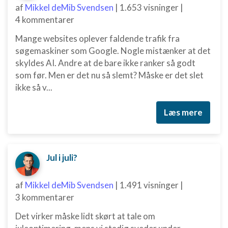
af
Mikkel deMib Svendsen
|
1.653 visninger
|
4 kommentarer
Mange websites oplever faldende trafik fra
søgemaskiner som Google. Nogle mistænker at det
skyldes AI. Andre at de bare ikke ranker så godt
som før. Men er det nu så slemt? Måske er det slet
ikke så v...
Læs mere
Jul i juli?
af
Mikkel deMib Svendsen
|
1.491 visninger
|
3 kommentarer
Det virker måske lidt skørt at tale om