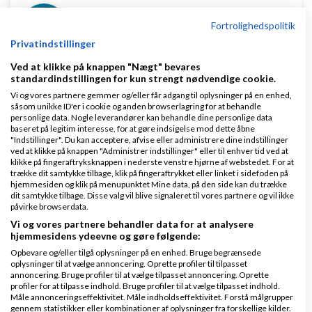
Fortrolighedspolitik
Privatindstillinger
Mikkel deMib Svendsen
Skrevet
29-06-2016
kl.
Ved at klikke på knappen "Nægt" bevares
standardindstillingen for kun strengt nødvendige cookie.
16:10
Vi og vores partnere gemmer og/eller får adgang til oplysninger på en enhed,
såsom unikke ID'er i cookie og anden browserlagring for at behandle
personlige data. Nogle leverandører kan behandle dine personlige data
baseret på legitim interesse, for at gøre indsigelse mod dette åbne
"Indstillinger". Du kan acceptere, afvise eller administrere dine indstillinger
ved at klikke på knappen "Administrer indstillinger" eller til enhver tid ved at
klikke på fingeraftryksknappen i nederste venstre hjørne af webstedet. For at
trække dit samtykke tilbage, klik på fingeraftrykket eller linket i sidefoden på
Caspar F:
hjemmesiden og klik på menupunktet Mine data, på den side kan du trække
dit samtykke tilbage. Disse valg vil blive signaleret til vores partnere og vil ikke
Simpelt, forståelig og god video! :) Hvad koster
påvirke browserdata.
Vi og vores partnere behandler data for at analysere
sådan en video typisk egentlig?
hjemmesidens ydeevne og gøre følgende:
Opbevare og/eller tilgå oplysninger på en enhed. Bruge begrænsede
oplysninger til at vælge annoncering. Oprette profiler til tilpasset
Den her har kostet ca. 17.000 kr. inkl. det hele
annoncering. Bruge profiler til at vælge tilpasset annoncering. Oprette
profiler for at tilpasse indhold. Bruge profiler til at vælge tilpasset indhold.
Svar
Måle annonceringseffektivitet. Måle indholdseffektivitet. Forstå målgrupper
gennem statistikker eller kombinationer af oplysninger fra forskellige kilder.