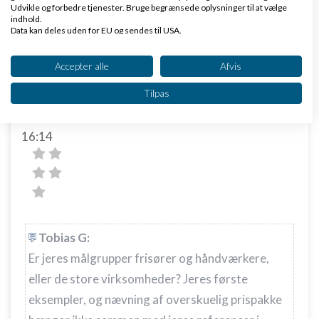
Udvikle og forbedre tjenester. Bruge begrænsede oplysninger til at vælge
Waimea Digital
indhold.
Data kan deles uden for EU og sendes til USA.
Dit samtykke og cookie gælder udelukkende for denne hjemmeside/app.
Se partnerliste (2 IAB-leverandører)
Accepter alle
Afvis
Vi bruger dine data til følgende formål:
Tilpas
IAB's behandlingsformål:
Mikkel deMib Svendsen
Skrevet
29-06-2016
kl.
Opbevare og/eller tilgå oplysninger på en
16:14
enhed
Bruge begrænsede oplysninger til at vælge
annoncering
Oprette profiler til tilpasset annoncering
Bruge profiler til at vælge tilpasset
Tobias G:
annoncering
Er jeres målgrupper frisører og håndværkere,
Oprette profiler for at tilpasse indhold
eller de store virksomheder? Jeres første
eksempler, og nævning af overskuelig prispakke
Bruge profiler til at vælge tilpasset indhold