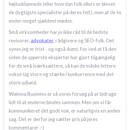
højtuddannede (eller hvordan folk ellers er blevet
Ydeevne
de dygtigste specialister på deres felt), men at de to
ender meget sjældent mødes.
Funktionel
Små virksomheder har jo ikke råd til de bedste
Annoncering / marketing
revisorer,
advokater
, rådgivere og SEO-folk. Det
synes jeg er trist - og også dumt. For ved at få den
viden de ypperste eksperter har gjort tilgængelig
for de små iværksættere, så kan de måske lettere
vokse sig store og stærke i konkurrence med det
store udland.
Waimea Business er så vores forsøg på at bidrage
lidt til at enderne bindes sammen. Men om vi får
kommunikeret det godt nok, er naturligvis en anden
sag. Det er derfor jeg sætter pris på jeres
kommentarer :-)