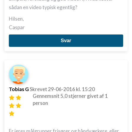
sådan en video typisk egentlig?
Hilsen,
Caspar
Svar
Tobias G
Skrevet
29-06-2016
kl. 15:20
Gennemsnit
5,0
stjerner givet af
1
person
Er jeres målgrupper frisører og håndværkere, eller