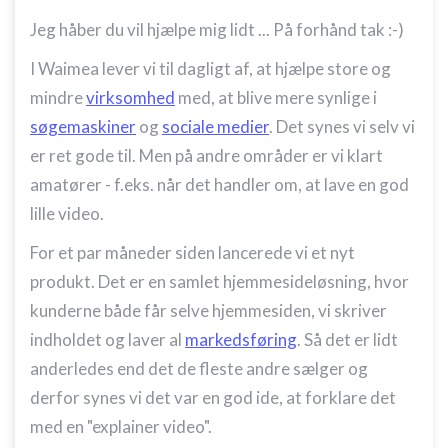
Jeg håber du vil hjælpe mig lidt ... På forhånd tak :-)
I Waimea lever vi til dagligt af, at hjælpe store og
mindre
virksomhed
med, at blive mere synlige i
søgemaskiner
og
sociale medier
. Det synes vi selv vi
er ret gode til. Men på andre områder er vi klart
amatører - f.eks. når det handler om, at lave en god
lille video.
For et par måneder siden lancerede vi et nyt
produkt. Det er en samlet hjemmesideløsning, hvor
kunderne både får selve hjemmesiden, vi skriver
indholdet og laver al
markedsføring
. Så det er lidt
anderledes end det de fleste andre sælger og
derfor synes vi det var en god ide, at forklare det
med en "explainer video".