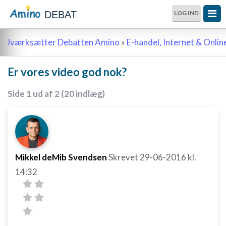
DEBAT
LOG IND
Iværksætter Debatten Amino
»
E-handel, Internet & Onli
Er vores video god nok?
Side 1 ud af 2 (20 indlæg)
Mikkel deMib Svendsen
Skrevet
29-06-2016
kl.
14:32