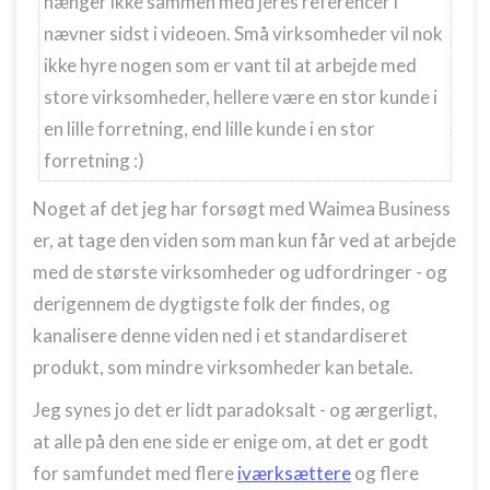
hænger ikke sammen med jeres referencer i
Måle annonceringseffektivitet
nævner sidst i videoen. Små virksomheder vil nok
ikke hyre nogen som er vant til at arbejde med
Måle indholdseffektivitet
store virksomheder, hellere være en stor kunde i
Forstå målgrupper gennem statistikker eller
en lille forretning, end lille kunde i en stor
kombinationer af oplysninger fra forskellige
kilder
forretning :)
Udvikle og forbedre tjenester
Noget af det jeg har forsøgt med Waimea Business
er, at tage den viden som man kun får ved at arbejde
Bruge begrænsede oplysninger til at vælge
indhold
med de største virksomheder og udfordringer - og
IAB Special Features:
derigennem de dygtigste folk der findes, og
Bruge præcise geografiske
kanalisere denne viden ned i et standardiseret
placeringsoplysninger
produkt, som mindre virksomheder kan betale.
Identificere enheder baseret på aktivt
Jeg synes jo det er lidt paradoksalt - og ærgerligt,
anmodede oplysninger
at alle på den ene side er enige om, at det er godt
Ikke-IAB-behandlingsformål:
for samfundet med flere
iværksættere
og flere
Nødvendig