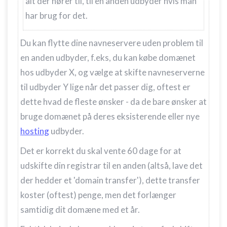
alt der hører til, til en anden udbyder hvis man
har brug for det.
Du kan flytte dine navneservere uden problem til
en anden udbyder, f.eks, du kan købe domænet
hos udbyder X, og vælge at skifte navneserverne
til udbyder Y lige når det passer dig, oftest er
dette hvad de fleste ønsker - da de bare ønsker at
bruge domænet på deres eksisterende eller nye
hosting
udbyder.
Det er korrekt du skal vente 60 dage for at
udskifte din registrar til en anden (altså, lave det
der hedder et 'domain transfer'), dette transfer
koster (oftest) penge, men det forlænger
samtidig dit domæne med et år.