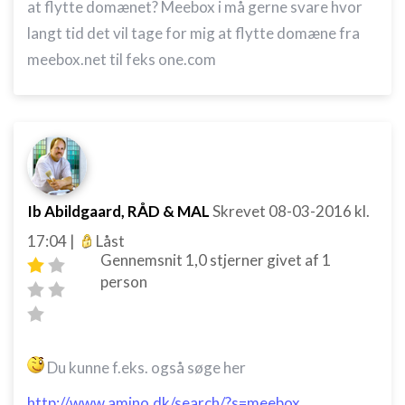
at flytte domænet? Meebox i må gerne svare hvor
langt tid det vil tage for mig at flytte domæne fra
meebox.net til feks one.com
Ib Abildgaard, RÅD & MAL
Skrevet
08-03-2016
kl.
17:04
|
Låst
Gennemsnit
1,0
stjerner givet af
1
person
Du kunne f.eks. også søge her
http://www.amino.dk/search/?s=meebox