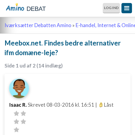
DEBAT
LOG IND
Iværksætter Debatten Amino
»
E-handel, Internet & Onli
Meebox.net. Findes bedre alternativer
ifm domæne-leje?
Side 1 ud af 2 (14 indlæg)
Isaac R.
Skrevet
08-03-2016
kl. 16:51
|
Låst