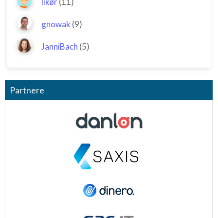
likør
(11)
gnowak
(9)
JanniBach
(5)
Partnere