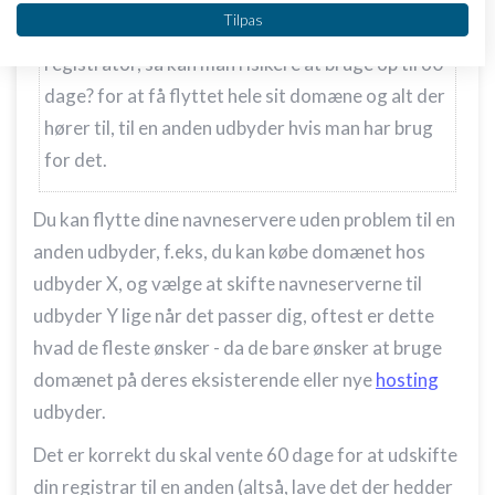
Vi bruger dine data til følgende formål:
Tilpas
Men kan forstå at når først man har brugt én
IAB's behandlingsformål:
registrator, så kan man risikere at bruge op til 60
Opbevare og/eller tilgå oplysninger på en
enhed
dage? for at få flyttet hele sit domæne og alt der
hører til, til en anden udbyder hvis man har brug
Bruge begrænsede oplysninger til at vælge
annoncering
for det.
Oprette profiler til tilpasset annoncering
Du kan flytte dine navneservere uden problem til en
Bruge profiler til at vælge tilpasset
anden udbyder, f.eks, du kan købe domænet hos
annoncering
udbyder X, og vælge at skifte navneserverne til
Oprette profiler for at tilpasse indhold
udbyder Y lige når det passer dig, oftest er dette
hvad de fleste ønsker - da de bare ønsker at bruge
Bruge profiler til at vælge tilpasset indhold
domænet på deres eksisterende eller nye
hosting
Måle annonceringseffektivitet
udbyder.
Måle indholdseffektivitet
Det er korrekt du skal vente 60 dage for at udskifte
din registrar til en anden (altså, lave det der hedder
Forstå målgrupper gennem statistikker eller