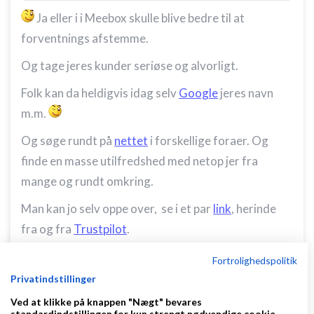
Ja eller i i Meebox skulle blive bedre til at
forventnings afstemme.
Og tage jeres kunder seriøse og alvorligt.
Folk kan da heldigvis idag selv
Google
jeres navn
m.m.
Og søge rundt på
nettet
i forskellige foraer. Og
finde en masse utilfredshed med netop jer fra
mange og rundt omkring.
Man kan jo selv oppe over, se i et par
link
, herinde
fra og fra
Trustpilot
.
Netop den kritik I er udsat for, kræver en
Fortrolighedspolitik
professionel tilgang og behandling, og selv det kan I
Privatindstillinger
ikke.
Ved at klikke på knappen "Nægt" bevares
standardindstillingen for kun strengt nødvendige cookie.