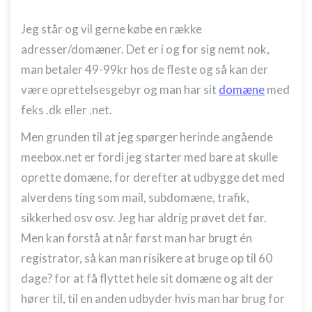
Jeg står og vil gerne købe en række
adresser/domæner. Det er i og for sig nemt nok,
man betaler 49-99kr hos de fleste og så kan der
være oprettelsesgebyr og man har sit
domæne
med
feks .dk eller .net.
Men grunden til at jeg spørger herinde angående
meebox.net er fordi jeg starter med bare at skulle
oprette domæne, for derefter at udbygge det med
alverdens ting som mail, subdomæne, trafik,
sikkerhed osv osv. Jeg har aldrig prøvet det før.
Men kan forstå at når først man har brugt én
registrator, så kan man risikere at bruge op til 60
dage? for at få flyttet hele sit domæne og alt der
hører til, til en anden udbyder hvis man har brug for