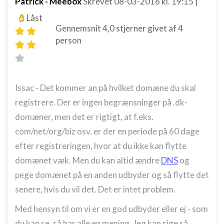
Patrick - Meebox
Skrevet
08-03-2016
kl. 19:15
|
Låst
Gennemsnit
4,0
stjerner givet af
4
person
Issac - Det kommer an på hvilket domæne du skal
registrere. Der er ingen begrænsninger på .dk-
domæner, men det er rigtigt, at f.eks.
com/net/org/biz osv. er der en periode på 60 dage
efter registreringen, hvor at du ikke kan flytte
domænet væk. Men du kan altid ændre
DNS
og
pege domænet på en anden udbyder og så flytte det
senere, hvis du vil det. Det er intet problem.
Med hensyn til om vi er en god udbyder eller ej - som
du kan se, så har alle en mening. Jeg kan sige så