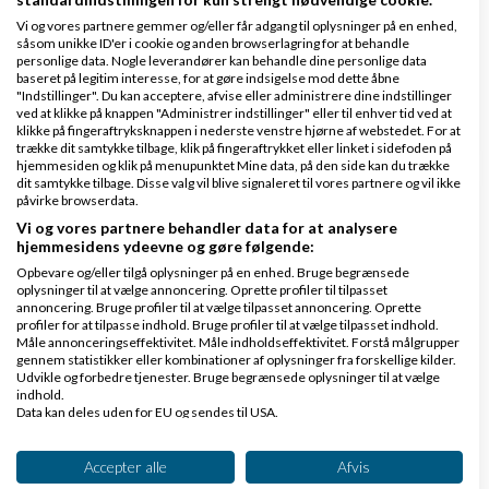
Patrick nu kastede du med 1 stjerne til mig, en
Vi og vores partnere gemmer og/eller får adgang til oplysninger på en enhed,
såsom unikke ID'er i cookie og anden browserlagring for at behandle
tidligere kunde. Hvor tror du jeg gengælder dette
personlige data. Nogle leverandører kan behandle dine personlige data
henne???
baseret på legitim interesse, for at gøre indsigelse mod dette åbne
"Indstillinger". Du kan acceptere, afvise eller administrere dine indstillinger
ved at klikke på knappen "Administrer indstillinger" eller til enhver tid ved at
Malerarbejde og salg af maling. Kontakt malerfirmaet Råd & Mal
klikke på fingeraftryksknappen i nederste venstre hjørne af webstedet. For at
trække dit samtykke tilbage, klik på fingeraftrykket eller linket i sidefoden på
hjemmesiden og klik på menupunktet Mine data, på den side kan du trække
dit samtykke tilbage. Disse valg vil blive signaleret til vores partnere og vil ikke
påvirke browserdata.
Vi og vores partnere behandler data for at analysere
hjemmesidens ydeevne og gøre følgende:
Opbevare og/eller tilgå oplysninger på en enhed. Bruge begrænsede
Lucas - PerfGrid
Skrevet
08-03-2016
kl. 20:34
|
oplysninger til at vælge annoncering. Oprette profiler til tilpasset
annoncering. Bruge profiler til at vælge tilpasset annoncering. Oprette
Låst
profiler for at tilpasse indhold. Bruge profiler til at vælge tilpasset indhold.
Gennemsnit
5,0
stjerner givet af
1
Måle annonceringseffektivitet. Måle indholdseffektivitet. Forstå målgrupper
gennem statistikker eller kombinationer af oplysninger fra forskellige kilder.
person
Udvikle og forbedre tjenester. Bruge begrænsede oplysninger til at vælge
indhold.
Data kan deles uden for EU og sendes til USA.
Dit samtykke og cookie gælder udelukkende for denne hjemmeside/app.
Se partnerliste (2 IAB-leverandører)
Accepter alle
Afvis
Isaac: