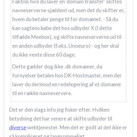
Faktisk hvis du laver en 'domain transfer' skiftes
navneserverne sjældent ud, men det du skifter er,
hvem du betaler penge til for domænet. - Så du
kan sagtens købe det hos udbyder X (I dette
tilfælde Meebox), og skifte navneserverne ud til
en anden udbyder (f.eks, Unoeuro) - og her skal
du ikke vente disse 60 dage.
Dette gælder dog ikke .dk domæner, da
fornyelser betales hos DK-Hostmaster, men der
laver du derimod en redelegering af et domæne
til en række navneservere.
Det er den slags info jeg fisker efter. Hvilken
betydning det har senere at skifte udbyder til
diverse
webtjenester. Men det er godt at det ikke er
så kompliceret og langsommeligt.