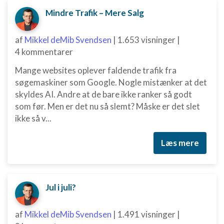
Mindre Trafik – Mere Salg
af
Mikkel deMib Svendsen
|
1.653 visninger
|
4 kommentarer
Mange websites oplever faldende trafik fra
søgemaskiner som Google. Nogle mistænker at det
skyldes AI. Andre at de bare ikke ranker så godt
som før. Men er det nu så slemt? Måske er det slet
ikke så v...
Læs mere
Jul i juli?
af
Mikkel deMib Svendsen
|
1.491 visninger
|