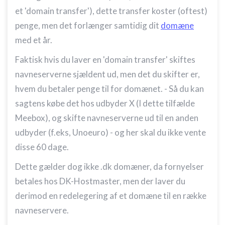
kombinationer af oplysninger fra forskellige
et 'domain transfer'), dette transfer koster (oftest)
kilder
penge, men det forlænger samtidig dit
domæne
Udvikle og forbedre tjenester
med et år.
Bruge begrænsede oplysninger til at vælge
Faktisk hvis du laver en 'domain transfer' skiftes
indhold
navneserverne sjældent ud, men det du skifter er,
IAB Special Features:
hvem du betaler penge til for domænet. - Så du kan
Bruge præcise geografiske
sagtens købe det hos udbyder X (I dette tilfælde
placeringsoplysninger
Meebox), og skifte navneserverne ud til en anden
Identificere enheder baseret på aktivt
udbyder (f.eks, Unoeuro) - og her skal du ikke vente
anmodede oplysninger
disse 60 dage.
Ikke-IAB-behandlingsformål:
Nødvendig
Dette gælder dog ikke .dk domæner, da fornyelser
betales hos DK-Hostmaster, men der laver du
Ydeevne
derimod en redelegering af et domæne til en række
Funktionel
navneservere.