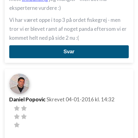
Ikke-IAB-behandlingsformål:
eksperterne vurdere :)
Nødvendig
Vi har været oppe i top 3 på ordet fiskegrej - men
Ydeevne
tror vi er blevet ramt af noget panda eftersom vi er
Funktionel
kommet helt ned på side 2 nu :(
Annoncering / marketing
Svar
Daniel Popovic
Skrevet
04-01-2016
kl. 14:32