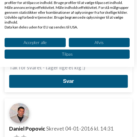
profiler for at tilpasse indhold. Bruge profiler til at vælge tilpasset indhold.
Måle annonceringseffektivitet. Måle indholdseffektivitet. Forstå målgrupper
gennem statistikker eller kombinationer af oplysninger fra forskellige kilder.
Udvikle og forbedre tjenester. Bruge begrænsede oplysninger til at vælge
Emma:
indhold.
Data kan deles uden for EU og sendes til USA.
Tag et kig på codex-design.dk. Ejeren er nem at
Dit samtykke og cookie gælder udelukkende for denne hjemmeside/app.
snakke med og jeg har kun hørt godt om ham (og
Se partnerliste (2 IAB-leverandører)
Accepter alle
Afvis
hans SEO) rundt omkring.
Vi bruger dine data til følgende formål:
Tilpas
IAB's behandlingsformål:
Tak for svaret - tager lige et kig :)
Opbevare og/eller tilgå oplysninger på en
enhed
Svar
Bruge begrænsede oplysninger til at vælge
annoncering
Oprette profiler til tilpasset annoncering
Bruge profiler til at vælge tilpasset
annoncering
Daniel Popovic
Skrevet
04-01-2016
kl. 14:31
Oprette profiler for at tilpasse indhold