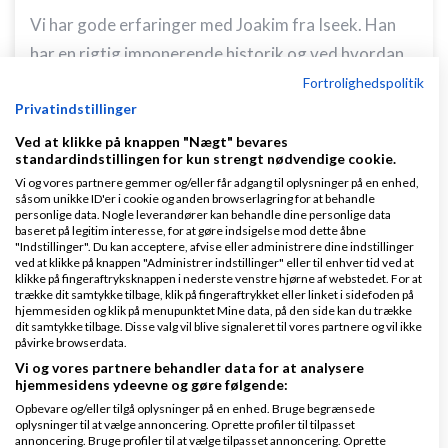
Vi har gode erfaringer med Joakim fra Iseek. Han
har en rigtig imponerende historik og ved hvordan
SEO forbedres
!
Fortrolighedspolitik
Privatindstillinger
Mvh
Ved at klikke på knappen "Nægt" bevares
standardindstillingen for kun strengt nødvendige cookie.
Anders
Vi og vores partnere gemmer og/eller får adgang til oplysninger på en enhed,
såsom unikke ID'er i cookie og anden browserlagring for at behandle
Svar
personlige data. Nogle leverandører kan behandle dine personlige data
baseret på legitim interesse, for at gøre indsigelse mod dette åbne
"Indstillinger". Du kan acceptere, afvise eller administrere dine indstillinger
ved at klikke på knappen "Administrer indstillinger" eller til enhver tid ved at
klikke på fingeraftryksknappen i nederste venstre hjørne af webstedet. For at
trække dit samtykke tilbage, klik på fingeraftrykket eller linket i sidefoden på
hjemmesiden og klik på menupunktet Mine data, på den side kan du trække
dit samtykke tilbage. Disse valg vil blive signaleret til vores partnere og vil ikke
påvirke browserdata.
Vi og vores partnere behandler data for at analysere
Daniel Popovic
Skrevet
04-01-2016
kl. 14:29
hjemmesidens ydeevne og gøre følgende:
Opbevare og/eller tilgå oplysninger på en enhed. Bruge begrænsede
oplysninger til at vælge annoncering. Oprette profiler til tilpasset
annoncering. Bruge profiler til at vælge tilpasset annoncering. Oprette