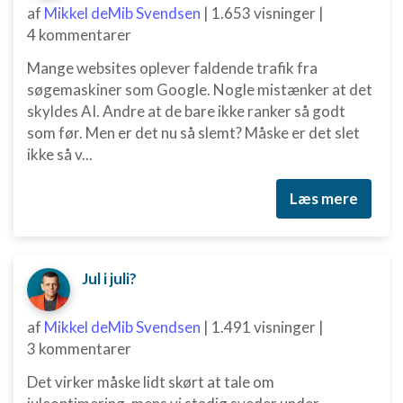
af
Mikkel deMib Svendsen
|
1.653 visninger
|
4 kommentarer
Mange websites oplever faldende trafik fra
søgemaskiner som Google. Nogle mistænker at det
skyldes AI. Andre at de bare ikke ranker så godt
som før. Men er det nu så slemt? Måske er det slet
ikke så v...
Læs mere
Jul i juli?
af
Mikkel deMib Svendsen
|
1.491 visninger
|
3 kommentarer
Det virker måske lidt skørt at tale om