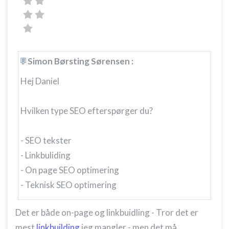
Bruge profiler til at vælge tilpasset indhold
Måle annonceringseffektivitet
Måle indholdseffektivitet
Simon Børsting Sørensen :
Forstå målgrupper gennem statistikker eller
Hej Daniel
kombinationer af oplysninger fra forskellige
kilder
Hvilken type SEO efterspørger du?
Udvikle og forbedre tjenester
Bruge begrænsede oplysninger til at vælge
- SEO tekster
indhold
- Linkbuliding
IAB Special Features:
- On page SEO optimering
Bruge præcise geografiske
- Teknisk SEO optimering
placeringsoplysninger
Identificere enheder baseret på aktivt
Det er både on-page og linkbuidling - Tror det er
anmodede oplysninger
mest
linkbuilding
jeg mangler - men det må