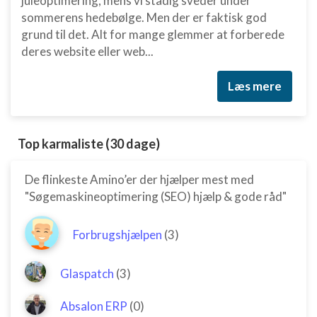
juleoptimering, mens vi stadig sveder under
sommerens hedebølge. Men der er faktisk god
grund til det. Alt for mange glemmer at forberede
deres website eller web...
Læs mere
Top karmaliste (30 dage)
De flinkeste Amino’er der hjælper mest med
"Søgemaskineoptimering (SEO) hjælp & gode råd"
Forbrugshjælpen
(3)
Glaspatch
(3)
Absalon ERP
(0)