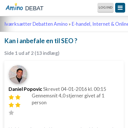
DEBAT
LOG IND
Iværksætter Debatten Amino
»
E-handel, Internet & Onli
Kan i anbefale en til SEO ?
Side 1 ud af 2 (13 indlæg)
Daniel Popovic
Skrevet
04-01-2016
kl. 00:15
Gennemsnit
4,0
stjerner givet af
1
person