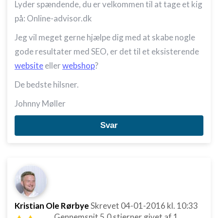
Lyder spændende, du er velkommen til at tage et kig
på: Online-advisor.dk
Jeg vil meget gerne hjælpe dig med at skabe nogle
gode resultater med SEO, er det til et eksisterende
website
eller
webshop
?
De bedste hilsner.
Johnny Møller
Svar
Kristian Ole Rørbye
Skrevet
04-01-2016
kl. 10:33
Gennemsnit
5,0
stjerner givet af
1