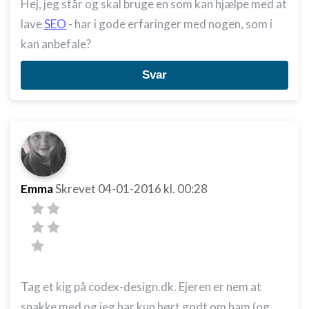
Hej, jeg står og skal bruge en som kan hjælpe med at
lave
SEO
- har i gode erfaringer med nogen, som i
kan anbefale?
Svar
Emma
Skrevet
04-01-2016
kl. 00:28
Tag et kig på codex-design.dk. Ejeren er nem at
snakke med og jeg har kun hørt godt om ham (og