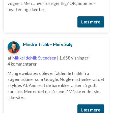
vognen. Men… hvorfor egentlig? OK, boomer –
hvad er logikken he...
Funktionel
Annoncering / marketing
Læs mere
Mindre Trafik – Mere Salg
af
Mikkel deMib Svendsen
|
1.658 visninger
|
4 kommentarer
Mange websites oplever faldende trafik fra
søgemaskiner som Google. Nogle mistænker at det
skyldes AI. Andre at de bare ikke ranker så godt
som før. Men er det nu så slemt? Måske er det slet
ikke så v...
Læs mere