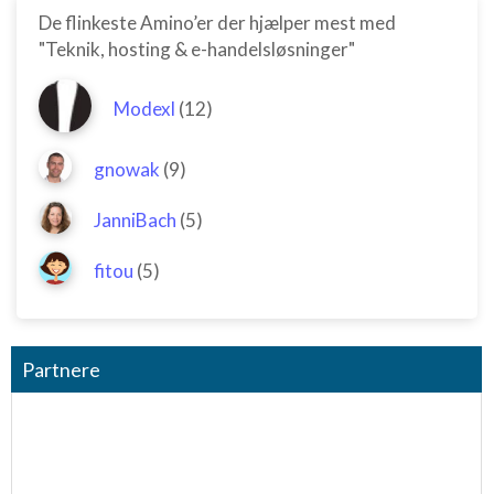
De flinkeste Amino’er der hjælper mest med
"Teknik, hosting & e-handelsløsninger"
Modexl
(12)
gnowak
(9)
JanniBach
(5)
fitou
(5)
Partnere