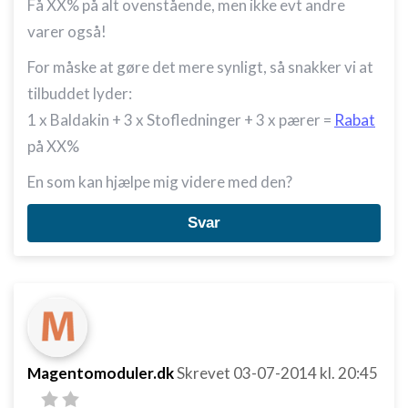
Få XX% på alt ovenstående, men ikke evt andre
varer også!
For måske at gøre det mere synligt, så snakker vi at
tilbuddet lyder:
1 x Baldakin + 3 x Stofledninger + 3 x pærer =
Rabat
på XX%
En som kan hjælpe mig videre med den?
Svar
Magentomoduler.dk
Skrevet
03-07-2014
kl. 20:45