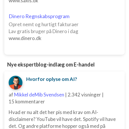
www.saxis.dk
Måle indholdseffektivitet
Dinero Regnskabsprogram
Forstå målgrupper gennem statistikker eller
Opret nemt og hurtigt fakturaer
kombinationer af oplysninger fra forskellige
kilder
Lav gratis bruger på Dinero i dag
www.dinero.dk
Udvikle og forbedre tjenester
Bruge begrænsede oplysninger til at vælge
indhold
Nye ekspertblog-indlæg om E-handel
IAB Special Features:
Bruge præcise geografiske
Hvorfor oplyse om AI?
placeringsoplysninger
Identificere enheder baseret på aktivt
af
Mikkel deMib Svendsen
|
2.342 visninger
|
anmodede oplysninger
15 kommentarer
Ikke-IAB-behandlingsformål:
Hvad er nu alt det her pis med krav om AI-
Nødvendig
disclaimere? YouTube vil have det. Spotify vil have
det. Og andre platforme hopper også med på
Ydeevne