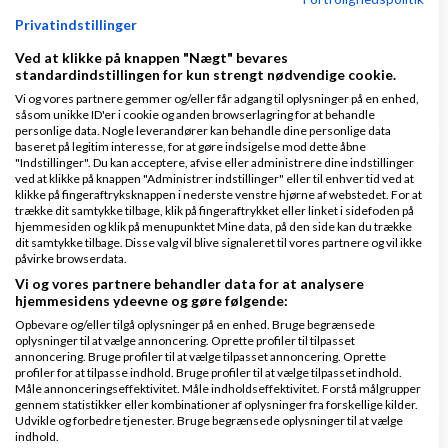
af
,
den 02-08-2026 kl.
Nyeste indlæg
ModeXL
Privatindstillinger
01:18
Ved at klikke på knappen "Nægt" bevares
standardindstillingen for kun strengt nødvendige cookie.
1 svar
Vi og vores partnere gemmer og/eller får adgang til oplysninger på en enhed,
såsom unikke ID'er i cookie og anden browserlagring for at behandle
personlige data. Nogle leverandører kan behandle dine personlige data
baseret på legitim interesse, for at gøre indsigelse mod dette åbne
"Indstillinger". Du kan acceptere, afvise eller administrere dine indstillinger
hvordan gøres en side "usynlig"?
ved at klikke på knappen "Administrer indstillinger" eller til enhver tid ved at
klikke på fingeraftryksknappen i nederste venstre hjørne af webstedet. For at
af
,
den 11-08-2007 kl.
Nyeste indlæg
Louise
trække dit samtykke tilbage, klik på fingeraftrykket eller linket i sidefoden på
hjemmesiden og klik på menupunktet Mine data, på den side kan du trække
21:55
dit samtykke tilbage. Disse valg vil blive signaleret til vores partnere og vil ikke
påvirke browserdata.
45 svar
Vi og vores partnere behandler data for at analysere
hjemmesidens ydeevne og gøre følgende:
Opbevare og/eller tilgå oplysninger på en enhed. Bruge begrænsede
oplysninger til at vælge annoncering. Oprette profiler til tilpasset
1
2
3
4
annoncering. Bruge profiler til at vælge tilpasset annoncering. Oprette
profiler for at tilpasse indhold. Bruge profiler til at vælge tilpasset indhold.
Måle annonceringseffektivitet. Måle indholdseffektivitet. Forstå målgrupper
gennem statistikker eller kombinationer af oplysninger fra forskellige kilder.
Udvikle og forbedre tjenester. Bruge begrænsede oplysninger til at vælge
indhold.
Det er egentlig ret vildt... AI-abonnementer