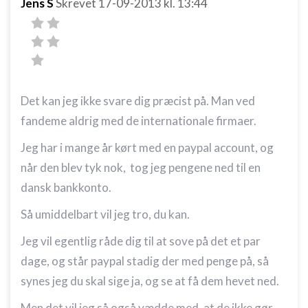
Jens S
Skrevet
17-09-2013
kl. 13:44
Nødvendig
Ydeevne
Funktionel
Annoncering / marketing
Det kan jeg ikke svare dig præcist på. Man ved
fandeme aldrig med de internationale firmaer.
Jeg har i mange år kørt med en paypal account, og
når den blev tyk nok, tog jeg pengene ned til en
dansk bankkonto.
Så umiddelbart vil jeg tro, du kan.
Jeg vil egentlig råde dig til at sove på det et par
dage, og står paypal stadig der med penge på, så
synes jeg du skal sige ja, og se at få dem hevet ned.
Men det vil jeg så også vædde med, at de ikke gør.