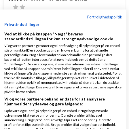
Fortrolighedspolitik
Privatindstillinger
Ved at klikke på knappen "Nægt" bevares
standardindstillingen for kun strengt nødvendige cookie.
1... Man kan altid sove på det, og lade ihærdige
Vi og vores partnere gemmer og/eller får adgang til oplysninger på en enhed,
internethandlende (og så er det sagt pænt) afsløre
såsom unikke ID'er i cookie og anden browserlagring for at behandle
personlige data. Nogle leverandører kan behandle dine personlige data
sig over tid.
baseret på legitim interesse, for at gøre indsigelse mod dette åbne
"Indstillinger". Du kan acceptere, afvise eller administrere dine indstillinger
2... Det er ens egne handlinger (tryk på knapper,
ved at klikke på knappen "Administrer indstillinger" eller til enhver tid ved at
klikke på fingeraftryksknappen i nederste venstre hjørne af webstedet. For at
accept mm), der koster dyrt.
trække dit samtykke tilbage, klik på fingeraftrykket eller linket i sidefoden på
hjemmesiden og klik på menupunktet Mine data, på den side kan du trække
3... Penge er penge. og står der penge på din konto
dit samtykke tilbage. Disse valg vil blive signaleret til vores partnere og vil ikke
påvirke browserdata.
kan du hæve dem. Du kan fx tage Paypal penge ned
Vi og vores partnere behandler data for at analysere
til din bankkonto.
hjemmesidens ydeevne og gøre følgende:
Opbevare og/eller tilgå oplysninger på en enhed. Bruge begrænsede
4... Når det begynder at lugte af scam, så stil
oplysninger til at vælge annoncering. Oprette profiler til tilpasset
annoncering. Bruge profiler til at vælge tilpasset annoncering. Oprette
spørgsmål ved alt.
profiler for at tilpasse indhold. Bruge profiler til at vælge tilpasset indhold.