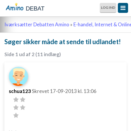
DEBAT
LOG IND
Iværksætter Debatten Amino
»
E-handel, Internet & Onli
Søger sikker måde at sende til udlandet!
Side 1 ud af 2 (11 indlæg)
schua123
Skrevet
17-09-2013
kl. 13:06