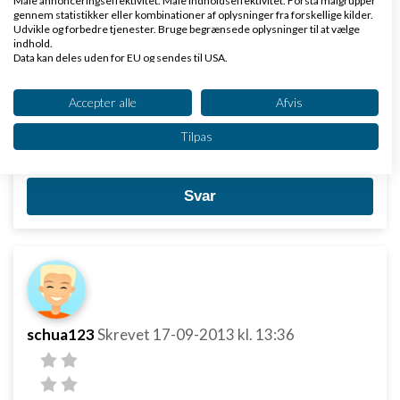
Måle annonceringseffektivitet. Måle indholdseffektivitet. Forstå målgrupper
gennem statistikker eller kombinationer af oplysninger fra forskellige kilder.
Scammen i dette tilfælde går nok ud på, at han vil
Udvikle og forbedre tjenester. Bruge begrænsede oplysninger til at vælge
prøve at få dig til at refundere de for meget betalte
indhold.
Data kan deles uden for EU og sendes til USA.
penge og derefter aflyse Paypal betalingen med en
Dit samtykke og cookie gælder udelukkende for denne hjemmeside/app.
eller anden luftig begrundelse, og desuden findes
Se partnerliste (2 IAB-leverandører)
Accepter alle
Afvis
han ikke og har 1000 aliaser.
Vi bruger dine data til følgende formål:
Tilpas
IAB's behandlingsformål:
Meld ham til Paypal.
Opbevare og/eller tilgå oplysninger på en
enhed
Svar
Bruge begrænsede oplysninger til at vælge
annoncering
Oprette profiler til tilpasset annoncering
Bruge profiler til at vælge tilpasset
annoncering
schua123
Skrevet
17-09-2013
kl. 13:36
Oprette profiler for at tilpasse indhold