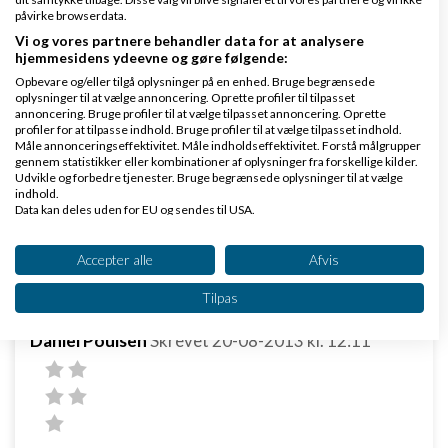
påvirke browserdata.
Vi og vores partnere behandler data for at analysere
hjemmesidens ydeevne og gøre følgende:
Tak Henrik.
Opbevare og/eller tilgå oplysninger på en enhed. Bruge begrænsede
oplysninger til at vælge annoncering. Oprette profiler til tilpasset
Smid en nyhed derinde hvis du har noget på hjertet
annoncering. Bruge profiler til at vælge tilpasset annoncering. Oprette
profiler for at tilpasse indhold. Bruge profiler til at vælge tilpasset indhold.
Måle annonceringseffektivitet. Måle indholdseffektivitet. Forstå målgrupper
gennem statistikker eller kombinationer af oplysninger fra forskellige kilder.
Udvikle og forbedre tjenester. Bruge begrænsede oplysninger til at vælge
Svar
indhold.
Data kan deles uden for EU og sendes til USA.
Dit samtykke og cookie gælder udelukkende for denne hjemmeside/app.
Se partnerliste (2 IAB-leverandører)
Accepter alle
Afvis
Vi bruger dine data til følgende formål:
Tilpas
IAB's behandlingsformål:
Daniel Poulsen
Skrevet
20-08-2013
kl. 12:11
Opbevare og/eller tilgå oplysninger på en
enhed
Bruge begrænsede oplysninger til at vælge
annoncering