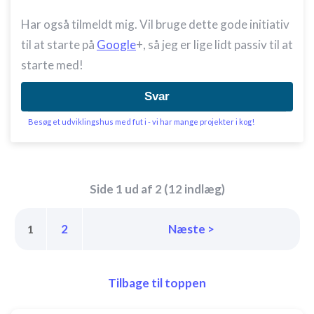
Oprette profiler til tilpasset annoncering
Har også tilmeldt mig. Vil bruge dette gode initiativ
Bruge profiler til at vælge tilpasset
til at starte på
Google
+, så jeg er lige lidt passiv til at
annoncering
starte med!
Oprette profiler for at tilpasse indhold
Svar
Bruge profiler til at vælge tilpasset indhold
Besøg et udviklingshus med fut i - vi har mange projekter i kog!
Måle annonceringseffektivitet
Måle indholdseffektivitet
Side 1 ud af 2 (12 indlæg)
Forstå målgrupper gennem statistikker eller
kombinationer af oplysninger fra forskellige
kilder
2
Næste >
1
Udvikle og forbedre tjenester
Bruge begrænsede oplysninger til at vælge
Tilbage til toppen
indhold
IAB Special Features: