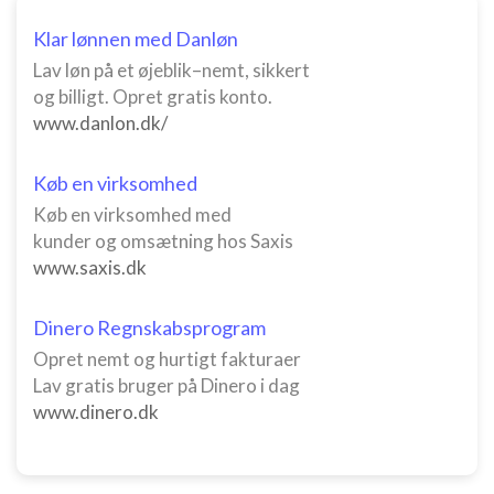
Bruge præcise geografiske
Klar lønnen med Danløn
placeringsoplysninger
Lav løn på et øjeblik–nemt, sikkert
Identificere enheder baseret på aktivt
og billigt. Opret gratis konto.
anmodede oplysninger
www.danlon.dk/
Ikke-IAB-behandlingsformål:
Nødvendig
Køb en virksomhed
Køb en virksomhed med
Ydeevne
kunder og omsætning hos Saxis
www.saxis.dk
Funktionel
Annoncering / marketing
Dinero Regnskabsprogram
Opret nemt og hurtigt fakturaer
Lav gratis bruger på Dinero i dag
www.dinero.dk