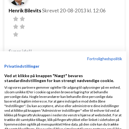
Henrik Bilevits
Skrevet
20-08-2013
kl. 12:06
Super ide!!
Fortrolighedspolitik
Svar
Privatindstillinger
Ved at klikke på knappen "Nægt" bevares
standardindstillingen for kun strengt nødvendige cookie.
Vi og vores partnere gemmer og/eller får adgang til oplysninger på en enhed,
såsom unikke ID'er i cookie og anden browserlagring for at behandle
personlige data. Nogle leverandører kan behandle dine personlige data
baseret på legitim interesse, for at gøre indsigelse mod dette åbne
"Indstillinger". Du kan acceptere, afvise eller administrere dine indstillinger
Livebutler.io
Skrevet
20-08-2013
kl. 12:07
ved at klikke på knappen "Administrer indstillinger" eller til enhver tid ved at
klikke på fingeraftryksknappen i nederste venstre hjørne af webstedet. For at
trække dit samtykke tilbage, klik på fingeraftrykket eller linket i sidefoden på
hjemmesiden og klik på menupunktet Mine data, på den side kan du trække
dit samtykke tilbage. Disse valg vil blive signaleret til vores partnere og vil ikke