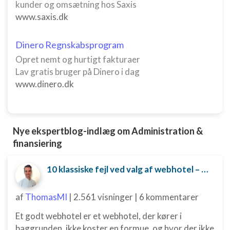
kunder og omsætning hos Saxis
www.saxis.dk
Dinero Regnskabsprogram
Opret nemt og hurtigt fakturaer
Lav gratis bruger på Dinero i dag
www.dinero.dk
Nye ekspertblog-indlæg om Administration &
finansiering
10 klassiske fejl ved valg af webhotel – og hvordan du undgår dem
af
ThomasMI
|
2.561 visninger
|
6 kommentarer
Et godt webhotel er et webhotel, der kører i
baggrunden, ikke koster en formue, og hvor der ikke