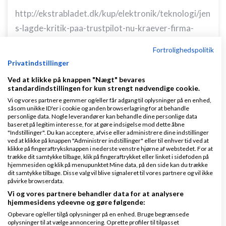
http://ekstrabladet.dk/kup/elektronik/teknologi/jen
s-lagde-kritik-paa-trustpilot-nu-kraever-firma-
10000-kroner-fra-ham/6431824
Fortrolighedspolitik
Privatindstillinger
Svar
Ved at klikke på knappen "Nægt" bevares
standardindstillingen for kun strengt nødvendige cookie.
Vi og vores partnere gemmer og/eller får adgang til oplysninger på en enhed,
såsom unikke ID'er i cookie og anden browserlagring for at behandle
personlige data. Nogle leverandører kan behandle dine personlige data
baseret på legitim interesse, for at gøre indsigelse mod dette åbne
"Indstillinger". Du kan acceptere, afvise eller administrere dine indstillinger
ved at klikke på knappen "Administrer indstillinger" eller til enhver tid ved at
endnuen1
Skrevet
30-11-2016
kl. 18:42
klikke på fingeraftryksknappen i nederste venstre hjørne af webstedet. For at
trække dit samtykke tilbage, klik på fingeraftrykket eller linket i sidefoden på
hjemmesiden og klik på menupunktet Mine data, på den side kan du trække
dit samtykke tilbage. Disse valg vil blive signaleret til vores partnere og vil ikke
påvirke browserdata.
Vi og vores partnere behandler data for at analysere
hjemmesidens ydeevne og gøre følgende:
Opbevare og/eller tilgå oplysninger på en enhed. Bruge begrænsede
Forresten @Hvidevarerep.dk: Prøv at udnytte
oplysninger til at vælge annoncering. Oprette profiler til tilpasset