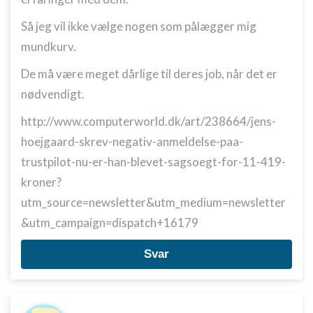
Oprette profiler for at tilpasse indhold
Så jeg vil ikke vælge nogen som pålægger mig
Bruge profiler til at vælge tilpasset indhold
mundkurv.
Måle annonceringseffektivitet
De må være meget dårlige til deres job, når det er
Måle indholdseffektivitet
nødvendigt.
Forstå målgrupper gennem statistikker eller
http://www.computerworld.dk/art/238664/jens-
kombinationer af oplysninger fra forskellige
kilder
hoejgaard-skrev-negativ-anmeldelse-paa-
trustpilot-nu-er-han-blevet-sagsoegt-for-11-419-
Udvikle og forbedre tjenester
kroner?
Bruge begrænsede oplysninger til at vælge
utm_source=newsletter&utm_medium=newsletter
indhold
&utm_campaign=dispatch+16179
IAB Special Features:
Svar
Bruge præcise geografiske
placeringsoplysninger
Identificere enheder baseret på aktivt
anmodede oplysninger