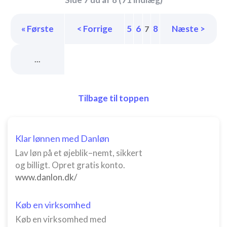
« Første
< Forrige
5
6
8
Næste >
7
...
Tilbage til toppen
Klar lønnen med Danløn
Lav løn på et øjeblik–nemt, sikkert
og billigt. Opret gratis konto.
www.danlon.dk/
Køb en virksomhed
Køb en virksomhed med