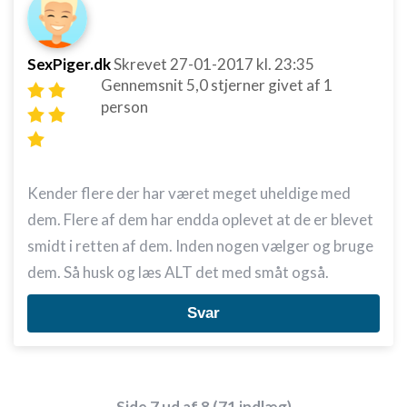
Ikke-IAB-behandlingsformål:
Nødvendig
SexPiger.dk
Skrevet
27-01-2017
kl. 23:35
Gennemsnit
5,0
stjerner givet af
1
Ydeevne
person
Funktionel
Annoncering / marketing
Kender flere der har været meget uheldige med
dem. Flere af dem har endda oplevet at de er blevet
smidt i retten af dem. Inden nogen vælger og bruge
dem. Så husk og læs ALT det med småt også.
Svar
Side 7 ud af 8 (71 indlæg)