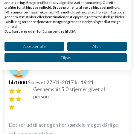
annoncering. Bruge profiler til at vælge tilpasset annoncering. Oprette
situationen og få nogle
links
på de her historier.
profiler for at tilpasse indhold. Bruge profiler til at vælge tilpasset indhold.
Måle annonceringseffektivitet. Måle indholdseffektivitet. Forstå målgrupper
Ofte kræver det ikke mere end et opkald eller en
gennem statistikker eller kombinationer af oplysninger fra forskellige kilder.
Udvikle og forbedre tjenester. Bruge begrænsede oplysninger til at vælge
email til journalisten.
indhold.
Data kan deles uden for EU og sendes til USA.
Svar
Dit samtykke og cookie gælder udelukkende for denne hjemmeside/app.
Se partnerliste (2 IAB-leverandører)
Accepter alle
Afvis
Vi bruger dine data til følgende formål:
Tilpas
IAB's behandlingsformål:
Opbevare og/eller tilgå oplysninger på en
enhed
bb1000
Skrevet
27-01-2017
kl. 19:21
Bruge begrænsede oplysninger til at vælge
Gennemsnit
5,0
stjerner givet af
1
annoncering
person
Oprette profiler til tilpasset annoncering
Bruge profiler til at vælge tilpasset
annoncering
Det ser ud til at nogen her særdele meget dårlige
erfaringer med dem.