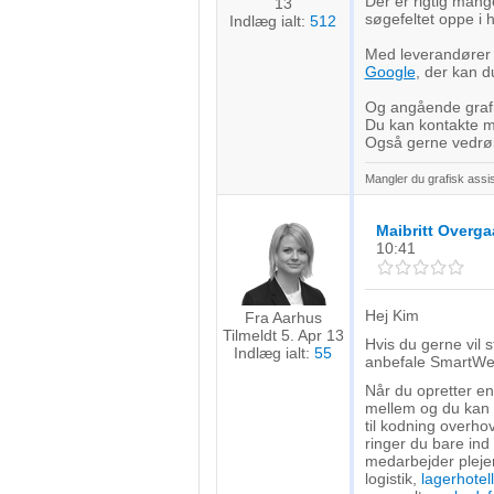
Der er rigtig mang
13
søgefeltet oppe i 
Indlæg ialt:
512
Med leverandører o
Google
, der kan 
Og angående grafisk
Du kan kontakte m
Også gerne vedrør
Mangler du grafisk assis
Maibritt Overga
10:41
Hej Kim
Fra Aarhus
Tilmeldt 5. Apr 13
Hvis du gerne vil 
Indlæg ialt:
55
anbefale SmartW
Når du opretter e
mellem og du kan 
til kodning overho
ringer du bare in
medarbejder plejer 
logistik,
lagerhotell