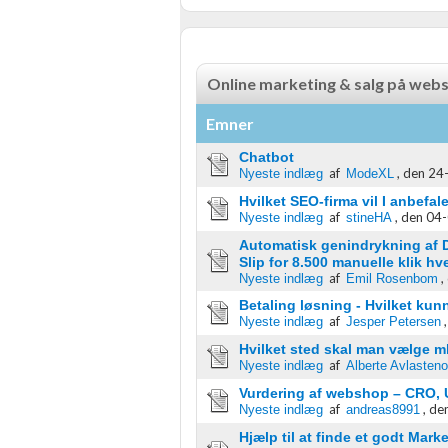
Nødvendig
Ydeevne
Online marketing & salg på web
Funktionel
Emner
Annoncering / marketing
Chatbot
af
,
den 24-
Nyeste indlæg
ModeXL
Hvilket SEO-firma vil I anbefal
af
,
den 04-
Nyeste indlæg
stineHA
Automatisk genindrykning af D
Slip for 8.500 manuelle klik h
af
,
Nyeste indlæg
Emil Rosenbom
Betaling løsning - Hvilket ku
af
Nyeste indlæg
Jesper Petersen
Hvilket sted skal man vælge 
af
Nyeste indlæg
Alberte Avlasten
Vurdering af webshop – CRO, U
af
,
den
Nyeste indlæg
andreas8991
Hjælp til at finde et godt Mar