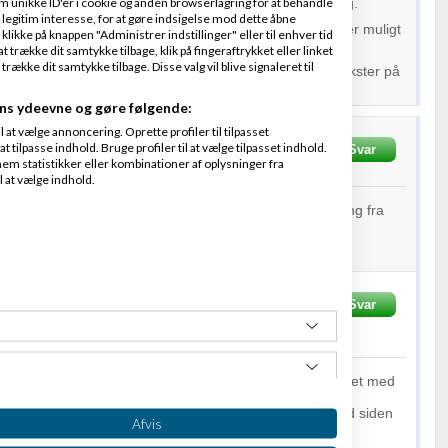
m unikke ID'er i cookie og anden browserlagring for at behandle
 drive webshop før, så har du noget af en kamp foran dig.
legitim interesse, for at gøre indsigelse mod dette åbne
 branchen så også en af de brancher, hvor det faktisk er muligt
 klikke på knappen "Administrer indstillinger" eller til enhver tid
ved de fleste
leverandører
.
 trække dit samtykke tilbage, klik på fingeraftrykket eller linket
kke dit samtykke tilbage. Disse valg vil blive signaleret til
 et ordentlig shopsystem til at starte med, nogle gode tekster på
så er du kommet langt.
ns ydeevne og gøre følgende:
at vælge annoncering. Oprette profiler til tilpasset
t tilpasse indhold. Bruge profiler til at vælge tilpasset indhold.
n
Skrevet
15-06-2013
kl. 08:49
Svar
em statistikker eller kombinationer af oplysninger fra
l at vælge indhold.
ding, .....har du nogen indspil når det gælder dropshipping fra
..?
Skrevet
15-06-2013
kl.
Svar
a
ClickStarter
hvordan de har fået aftalerne i stand, men jeg har arbejdet med
ops, og de trækker næsten allesammen fra den samme
ase. De fleste har i forvejen haft en VVS forretning ved siden
Afvis
allerede har adgang til de produkter.