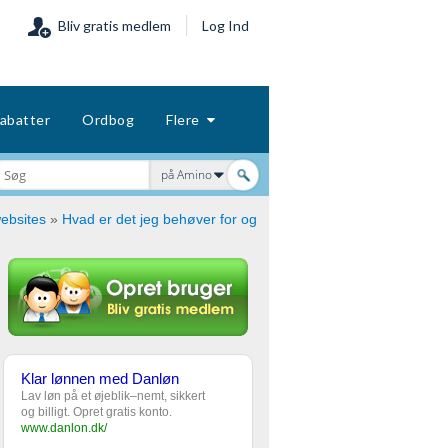
Bliv gratis medlem
Log Ind
abatter
Ordbog
Flere
på Amino
ebsites
»
Hvad er det jeg behøver for og
Klar lønnen med Danløn
Lav løn på et øjeblik–nemt, sikkert
og billigt. Opret gratis konto.
www.danlon.dk/