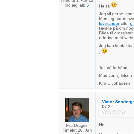
Tilmeldt 1. Apr 13
Indlæg ialt:
5
Hejsa
Jeg vil gerne igan
Men jeg har desvæ
leverandør
eller
gr
tænkte på om noge
Både til grossister
erfaring med webs
Jeg kan kontaktes
.
Tak på forhånd
Med venlig hilsen
Kim C Johansen
Victor Sønderg
07:22
Hej
Fra Dragør
Tilmeldt 20. Jan