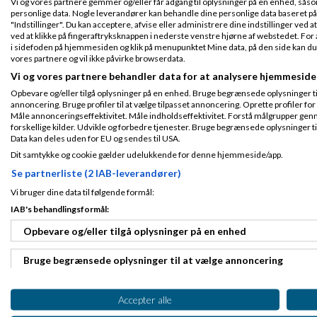
Vi og vores partnere gemmer og/eller får adgang til oplysninger på en enhed, såso
ikke har prøvet at
Indlæg ialt:
1453
personlige data. Nogle leverandører kan behandle dine personlige data baseret på 
Til gengæld er VVS
"Indstillinger". Du kan acceptere, afvise eller administrere dine indstillinger ved at
med
dropshipping
ved at klikke på fingeraftryksknappen i nederste venstre hjørne af webstedet. For at
i sidefoden på hjemmesiden og klik på menupunktet Mine data, på den side kan du træ
Men sørg for at få
vores partnere og vil ikke påvirke browserdata.
alle produkter og 
Vi og vores partnere behandler data for at analysere hjemmeside
Opbevare og/eller tilgå oplysninger på en enhed. Bruge begrænsede oplysninger til 
annoncering. Bruge profiler til at vælge tilpasset annoncering. Oprette profiler for a
Kim C Johanse
Måle annonceringseffektivitet. Måle indholdseffektivitet. Forstå målgrupper genn
forskellige kilder. Udvikle og forbedre tjenester. Bruge begrænsede oplysninger ti
Data kan deles uden for EU og sendes til USA.
tak for tilbage mel
Dit samtykke og cookie gælder udelukkende for denne hjemmeside/app.
div. leverandører ..
Tilmeldt 1. Apr 13
Indlæg ialt:
5
Se partnerliste (2 IAB-leverandører)
Vi bruger dine data til følgende formål:
IAB's behandlingsformål:
Brian Brandt
Fr
09:23
Opbevare og/eller tilgå oplysninger på en enhed
Bruge begrænsede oplysninger til at vælge annoncering
Jeg ved ikke lige 
Fra Kibæk
en del VVS websh
Tilmeldt 25. Apr
Oprette profiler til tilpasset annoncering
dropshopping datab
07
Accepter alle
af, hvor de typisk 
Indlæg ialt:
1453