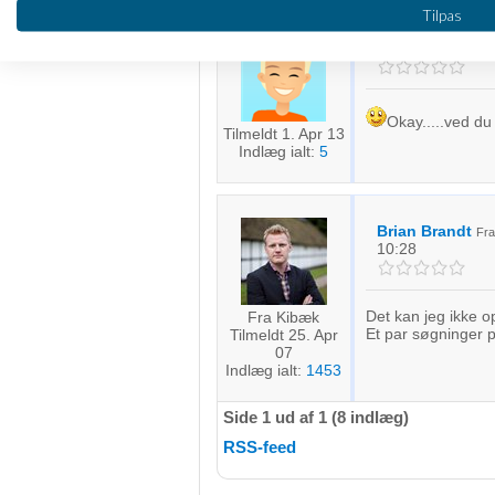
Bruge profiler til at vælge tilpasset annoncering
Tilpas
Oprette profiler for at tilpasse indhold
Kim C Johanse
Bruge profiler til at vælge tilpasset indhold
Okay.....ved du
Tilmeldt 1. Apr 13
Måle annonceringseffektivitet
Indlæg ialt:
5
Måle indholdseffektivitet
Forstå målgrupper gennem statistikker eller kombinationer af 
Brian Brandt
Fr
kilder
10:28
Udvikle og forbedre tjenester
Det kan jeg ikke op
Fra Kibæk
Et par søgninger p
Tilmeldt 25. Apr
Bruge begrænsede oplysninger til at vælge indhold
07
Indlæg ialt:
1453
IAB Special Features:
Bruge præcise geografiske placeringsoplysninger
Side 1 ud af 1 (8 indlæg)
RSS-feed
Identificere enheder baseret på aktivt anmodede oplysninger
Ikke-IAB-behandlingsformål: