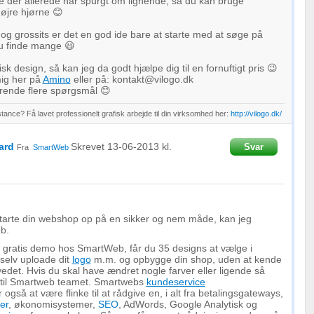
e der allerede har spurgt om lignende, så du kan bruge
højre hjørne 😊
g grossits er det en god ide bare at starte med at søge på
du finde mange 😃
 design, så kan jeg da godt hjælpe dig til en fornuftigt pris 😉
ig her på
Amino
eller på: kontakt@vilogo.dk
ende flere spørgsmål 😊
tance? Få lavet professionelt grafisk arbejde til din virksomhed her:
http://vilogo.dk/
ard
Skrevet
13-06-2013
kl.
Svar
Fra
SmartWeb
starte din webshop op på en sikker og nem måde, kan jeg
eb.
n gratis demo hos SmartWeb, får du 35 designs at vælge i
selv uploade dit
logo
m.m. og opbygge din shop, uden at kende
vedet. Hvis du skal have ændret nogle farver eller ligende så
d til Smartweb teamet. Smartwebs
kundeservice
også at være flinke til at rådgive en, i alt fra betalingsgateways,
er
, økonomisystemer,
SEO
, AdWords, Google Analytisk og