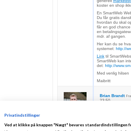
generelt
markedsf
koster en shop ik
En SmartWeb Webs
Du får gratis dansk
hvordan du skal o
får en god chance 
en betalingsgatewa
mdr. af gangen.
Her kan du se hv
systemet:
http://w
Link
til SmartWebs
SmartWeb kan integ
det:
http://www.sm
Med venlig hilsen
Maibritt
Brian Brandt
Fr
23:50
Gennemsnit
5,0
stjerner givet a
Privatindstillinger
Fra Kibæk
VVS branchen er e
Tilmeldt 25. Apr
Ved at klikke på knappen "Nægt" bevares standardindstillingen f
meste, og efterhå
07