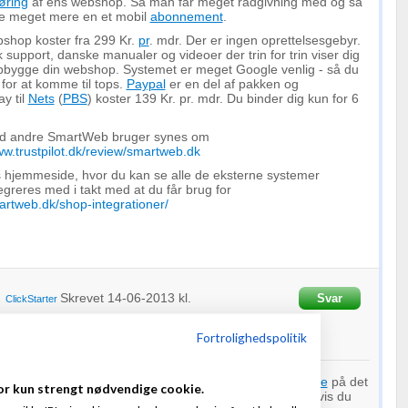
øring
af ens webshop. Så man får meget rådgivning med og så
ke meget mere en et mobil
abonnement
.
hop koster fra 299 Kr.
pr
. mdr. Der er ingen oprettelsesgebyr.
 support, danske manualer og videoer der trin for trin viser dig
pbygge din webshop. Systemet er meget Google venlig - så du
for at komme til tops.
Paypal
er en del af pakken og
y til
Nets
(
PBS
) koster 139 Kr. pr. mdr. Du binder dig kun for 6
ad andre SmartWeb bruger synes om
ww.trustpilot.dk/review/smartweb.dk
 hjemmeside, hvor du kan se alle de eksterne systemer
reres med i takt med at du får brug for
artweb.dk/shop-integrationer/
Skrevet
14-06-2013
kl.
Svar
a
ClickStarter
Fortrolighedspolitik
f
1
person
n hård branche du hopper ud i. Der er meget lidt
avance
på det
or kun strengt nødvendige cookie.
nden rigtig mange store webshops på det
marked
. Og hvis du