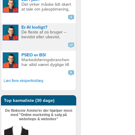
de bare ikke ranker så
Det virker måske lidt skørt
godt som før. Men er det
at tale om juleoptimering,
nu så slemt? Måske er det
mens vi stadig sveder
slet ikke så v...
3
under sommerens
hedebølge. Men der er
Er AI lovligt?
faktisk god grund til det.
De fleste af os bruger –
Alt for mange glemmer at
bevidst eller ubevist,
forberede deres website
værktøjer i dag som helt
eller web...
12
eller delvist bygger på AI.
Det er derfor relevant at
PSEO er BS!
stille spørgsmål ved, om
Markedsføringsbranchen
det er lovligt. AI er en
har altid været dygtige till
meget bred betegnelse
at pakke gammel fisk ind i
–...
6
nyt, skinnende papir.
Nogle gange lidt for
Læs flere ekspertindlæg
dygtige. Giv en støvet,
gammel strategi, eller en
metode der har fået
meget kr...
Top karmaliste (30 dage)
De flinkeste Amino’er der hjælper mest
med "Online marketing & salg på
webshops & websites"