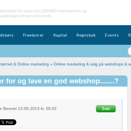
destedet for mere end 280.000 iværksættere og
lvstændige erhvervsdrivende.
dsbørs
Freelancer
Kapital
Regnskab
Events
R
nternet & Online marketing
»
Online marketing & salg på webshops & w
r for og lave en god webshop.......?
n
Skrevet
13-06-2013
kl. 00:03
Svar