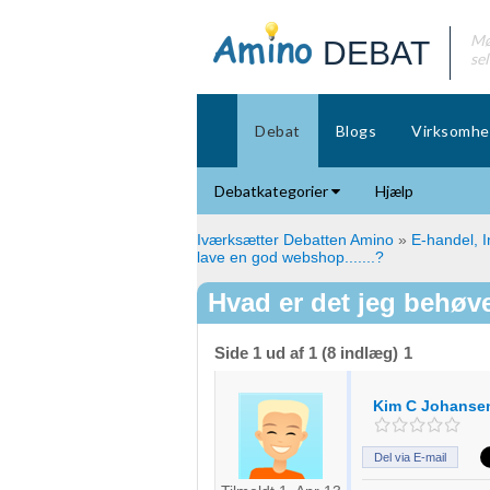
Mø
DEBAT
se
Debat
Blogs
Virksomhe
Debatkategorier
Hjælp
Iværksætter Debatten Amino
»
E-handel, I
lave en god webshop.......?
Hvad er det jeg behøve
Side 1 ud af 1 (8 indlæg)
1
Kim C Johanse
Del via E-mail