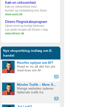
Køb en virksomhed
Køb en virksomhed med
kunder og omsætning hos Saxis
www.saxis.dk
Dinero Regnskabsprogram
Opret nemt og hurtigt fakturaer
Lav gratis bruger på Dinero i dag
www.dinero.dk
Nye ekspertblog-indlæg om E-
handel
Hvorfor oplyse om AI?
Hvad er nu alt det her pis
med krav om AI-
disclaimere? YouTube vil
15
have det. Spotify vil have
det. Og andre platforme
Mindre Trafik – Mere Salg
hopper også med på
Mange websites oplever
vognen. Men… hvorfor
faldende trafik fra
egentlig? OK, boomer –
søgemaskiner som
hvad er logikken he...
4
Google. Nogle mistænker
at det skyldes AI. Andre at
Jul i juli?