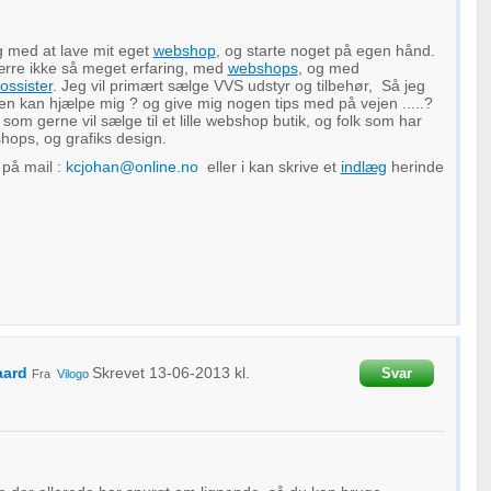
g med at lave mit eget
webshop
, og starte noget på egen hånd.
rre ikke så meget erfaring, med
webshops
, og med
ossister
. Jeg vil primært sælge VVS udstyr og tilbehør, Så jeg
n kan hjælpe mig ? og give mig nogen tips med på vejen .....?
. som gerne vil sælge til et lille webshop butik, og folk som har
hops, og grafiks design.
 på mail :
kcjohan@online.no
eller i kan skrive et
indlæg
herinde
aard
Skrevet
13-06-2013
kl.
Svar
Fra
Vilogo