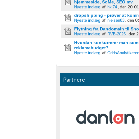
hjemmeside, SoMe, SEO mv.
af
,
den 20-01
Nyeste indlæg
hkj74
dropshipping - prøver at kom
af
,
den 06
Nyeste indlæg
nielsen83
Flytning fra Dandomain til Shop
af
,
den 2
Nyeste indlæg
RVB-2025
Hvordan konkurrerer man som o
reklamebudget?
af
Nyeste indlæg
OddsAnalytikere
Partnere