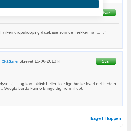
n
Skrevet
15-06-2013
kl. 09:52
Svar
 hvilken dropshopping database som de trækker fra........?
oplysninger fra forskellige
Skrevet
15-06-2013
kl.
Svar
a
ClickStarter
lyse :-) ... og kan faktisk heller ikke lige huske hvad det hedder.
å Google burde kunne bringe dig frem til det..
Tilbage til toppen