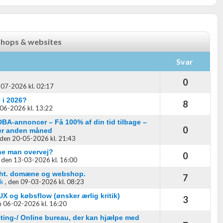
shops & websites
Svar
0
07-2026 kl. 02:17
e i 2026?
8
06-2026 kl. 13:22
BA-annoncer – Få 100% af din tid tilbage –
0
ver anden måned
den 20-05-2026 kl. 21:43
nne man overvej?
0
,
den 13-03-2026 kl. 16:00
mht. domæne og webshop.
7
,
den 09-03-2026 kl. 08:23
ok
X og købsflow (ønsker ærlig kritik)
3
 06-02-2026 kl. 16:20
keting-/ Online bureau, der kan hjælpe med