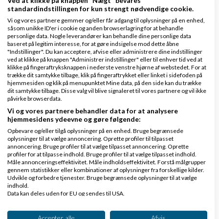
Ved at klikke på knappen "Nægt" bevares
standardindstillingen for kun strengt nødvendige cookie.
Vi og vores partnere gemmer og/eller får adgang til oplysninger på en enhed,
såsom unikke ID'er i cookie og anden browserlagring for at behandle
personlige data. Nogle leverandører kan behandle dine personlige data
baseret på legitim interesse, for at gøre indsigelse mod dette åbne
"Indstillinger". Du kan acceptere, afvise eller administrere dine indstillinger
ved at klikke på knappen "Administrer indstillinger" eller til enhver tid ved at
Lars Larsen
Skrevet
30-04-2013
kl. 15:16
klikke på fingeraftryksknappen i nederste venstre hjørne af webstedet. For at
trække dit samtykke tilbage, klik på fingeraftrykket eller linket i sidefoden på
Gennemsnit
5,0
stjerner givet af
1
hjemmesiden og klik på menupunktet Mine data, på den side kan du trække
person
dit samtykke tilbage. Disse valg vil blive signaleret til vores partnere og vil ikke
påvirke browserdata.
Vi og vores partnere behandler data for at analysere
hjemmesidens ydeevne og gøre følgende:
Opbevare og/eller tilgå oplysninger på en enhed. Bruge begrænsede
Kristian, tak for et rigtigt brugbart svar. Jeg vender
oplysninger til at vælge annoncering. Oprette profiler til tilpasset
annoncering. Bruge profiler til at vælge tilpasset annoncering. Oprette
lige tilbage til dig, når jeg er hjemme i Thailand igen,
profiler for at tilpasse indhold. Bruge profiler til at vælge tilpasset indhold.
Måle annonceringseffektivitet. Måle indholdseffektivitet. Forstå målgrupper
senere på ugen.
gennem statistikker eller kombinationer af oplysninger fra forskellige kilder.
Udvikle og forbedre tjenester. Bruge begrænsede oplysninger til at vælge
indhold.
Svar
Data kan deles uden for EU og sendes til USA.
Dit samtykke og cookie gælder udelukkende for denne hjemmeside/app.
Se partnerliste (2 IAB-leverandører)
Accepter alle
Afvis