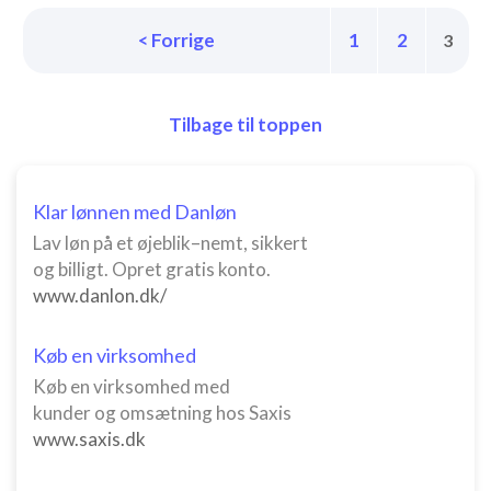
Forstå målgrupper gennem statistikker eller
kombinationer af oplysninger fra forskellige
< Forrige
1
2
3
kilder
Udvikle og forbedre tjenester
Tilbage til toppen
Bruge begrænsede oplysninger til at vælge
indhold
IAB Special Features:
Klar lønnen med Danløn
Bruge præcise geografiske
Lav løn på et øjeblik–nemt, sikkert
placeringsoplysninger
og billigt. Opret gratis konto.
Identificere enheder baseret på aktivt
www.danlon.dk/
anmodede oplysninger
Ikke-IAB-behandlingsformål:
Køb en virksomhed
Nødvendig
Køb en virksomhed med
kunder og omsætning hos Saxis
Ydeevne
www.saxis.dk
Funktionel