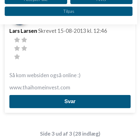
Vi bruger dine data til følgende formål:
Tilpas
IAB's behandlingsformål:
Opbevare og/eller tilgå oplysninger på en
enhed
Lars Larsen
Skrevet
15-08-2013
kl. 12:46
Bruge begrænsede oplysninger til at vælge
annoncering
Oprette profiler til tilpasset annoncering
Bruge profiler til at vælge tilpasset
Så kom websiden også online :)
annoncering
www.thaihomeinvest.com
Oprette profiler for at tilpasse indhold
Svar
Bruge profiler til at vælge tilpasset indhold
Måle annonceringseffektivitet
Måle indholdseffektivitet
Side 3 ud af 3 (28 indlæg)