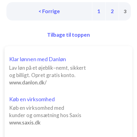
Forstå målgrupper gennem statistikker eller
kombinationer af oplysninger fra forskellige
< Forrige
1
2
3
kilder
Udvikle og forbedre tjenester
Tilbage til toppen
Bruge begrænsede oplysninger til at vælge
indhold
IAB Special Features:
Klar lønnen med Danløn
Bruge præcise geografiske
Lav løn på et øjeblik–nemt, sikkert
placeringsoplysninger
og billigt. Opret gratis konto.
Identificere enheder baseret på aktivt
www.danlon.dk/
anmodede oplysninger
Ikke-IAB-behandlingsformål:
Køb en virksomhed
Nødvendig
Køb en virksomhed med
kunder og omsætning hos Saxis
Ydeevne
www.saxis.dk
Funktionel