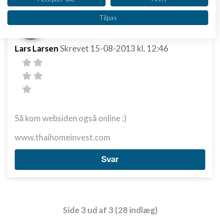
Vi bruger dine data til følgende formål:
Tilpas
IAB's behandlingsformål:
Opbevare og/eller tilgå oplysninger på en
enhed
Lars Larsen
Skrevet
15-08-2013
kl. 12:46
Bruge begrænsede oplysninger til at vælge
annoncering
Oprette profiler til tilpasset annoncering
Bruge profiler til at vælge tilpasset
Så kom websiden også online :)
annoncering
www.thaihomeinvest.com
Oprette profiler for at tilpasse indhold
Svar
Bruge profiler til at vælge tilpasset indhold
Måle annonceringseffektivitet
Måle indholdseffektivitet
Side 3 ud af 3 (28 indlæg)