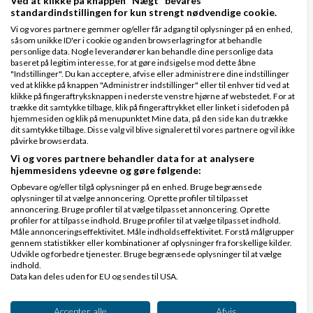
Ved at klikke på knappen "Nægt" bevares
standardindstillingen for kun strengt nødvendige cookie.
Vi og vores partnere gemmer og/eller får adgang til oplysninger på en enhed,
såsom unikke ID'er i cookie og anden browserlagring for at behandle
personlige data. Nogle leverandører kan behandle dine personlige data
baseret på legitim interesse, for at gøre indsigelse mod dette åbne
"Indstillinger". Du kan acceptere, afvise eller administrere dine indstillinger
ved at klikke på knappen "Administrer indstillinger" eller til enhver tid ved at
Lars Larsen
Skrevet
30-04-2013
kl. 15:16
klikke på fingeraftryksknappen i nederste venstre hjørne af webstedet. For at
trække dit samtykke tilbage, klik på fingeraftrykket eller linket i sidefoden på
Gennemsnit
5,0
stjerner givet af
1
hjemmesiden og klik på menupunktet Mine data, på den side kan du trække
person
dit samtykke tilbage. Disse valg vil blive signaleret til vores partnere og vil ikke
påvirke browserdata.
Vi og vores partnere behandler data for at analysere
hjemmesidens ydeevne og gøre følgende:
Opbevare og/eller tilgå oplysninger på en enhed. Bruge begrænsede
Kristian, tak for et rigtigt brugbart svar. Jeg vender
oplysninger til at vælge annoncering. Oprette profiler til tilpasset
annoncering. Bruge profiler til at vælge tilpasset annoncering. Oprette
lige tilbage til dig, når jeg er hjemme i Thailand igen,
profiler for at tilpasse indhold. Bruge profiler til at vælge tilpasset indhold.
Måle annonceringseffektivitet. Måle indholdseffektivitet. Forstå målgrupper
senere på ugen.
gennem statistikker eller kombinationer af oplysninger fra forskellige kilder.
Udvikle og forbedre tjenester. Bruge begrænsede oplysninger til at vælge
indhold.
Svar
Data kan deles uden for EU og sendes til USA.
Dit samtykke og cookie gælder udelukkende for denne hjemmeside/app.
Se partnerliste (2 IAB-leverandører)
Accepter alle
Afvis