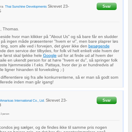
Skrevet
23-
Svar
Fra
Thai Sunshine Developments
5
g, Thomas.
ide hvor man klikker på "About Us" og så bare får en sludder
r på ingen måde præsenterer "hvem er vi", men bare plaprer løs
ing, som alle ved i forvejen, det giver ikke den
besøgende
nde den service der tilbydes, for folk vil helt enkelt vide hvem der
e først skal tjekke hele
Google
ud for at finde ud af hvem der
maile en ukendt person for at høre "hvem er du", så springer folk
næste hjemmeside i f.eks. Pattaya, hvor der jo er hundredvis af
e ligner hinanden til forveksling ;-)
differentiere sig fra alle konkurrenterne, så er man så godt som
llerede inden man går igang!
Skrevet
23-
Svar
Amarisas International Co., Ltd.
3
f
2
person
ondos jeg sælger, og de findes ikke til samme pris nogen