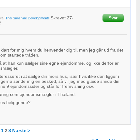
Skrevet
27-
Svar
Fra
Thai Sunshine Developments
2
 klart for mig hvem du henvender dig til, men jeg går ud fra det
 som startede tråden.
å at han kun sælger sine egne ejendomme, og ikke derfor er
msmægler.
teresseret i at sælge din mors hus, især hvis ikke den ligger i
 gerne sende mig en besked, så vil jeg med glæde smide din
ne 9 ejendomssider og står for fremvisning osv.
faring som ejendomsmægler i Thailand.
hus beliggende?
1
2
3
Næste >