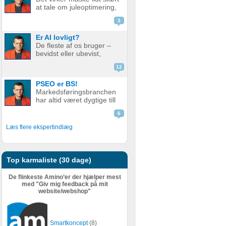
godt som før. Men er det
at tale om juleoptimering,
nu så slemt? Måske er det
mens vi stadig sveder
slet ikke så v...
3
under sommerens
hedebølge. Men der er
Er AI lovligt?
faktisk god grund til det.
De fleste af os bruger –
Alt for mange glemmer at
bevidst eller ubevist,
forberede deres website
værktøjer i dag som helt
eller web...
12
eller delvist bygger på AI.
Det er derfor relevant at
PSEO er BS!
stille spørgsmål ved, om
Markedsføringsbranchen
det er lovligt. AI er en
har altid været dygtige till
meget bred betegnelse
at pakke gammel fisk ind i
–...
6
nyt, skinnende papir.
Nogle gange lidt for
Læs flere ekspertindlæg
dygtige. Giv en støvet,
gammel strategi, eller en
metode der har fået
meget kr...
Top karmaliste (30 dage)
De flinkeste Amino’er der hjælper mest
med "Giv mig feedback på mit
website/webshop"
Smartkoncept
(8)