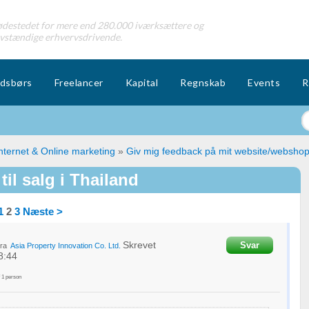
destedet for mere end 280.000 iværksættere og
lvstændige erhvervsdrivende.
dsbørs
Freelancer
Kapital
Regnskab
Events
R
nternet & Online marketing
»
Giv mig feedback på mit website/websho
il salg i Thailand
1
2
3
Næste >
Skrevet
Svar
ra
Asia Property Innovation Co. Ltd.
8:44
f
1
person