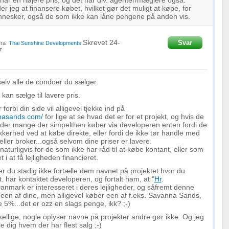
har en højere pris, og det har div. agenter/mæglere også.
r jeg at finansere købet, hvilket gør det muligt at købe, for
ennesker, også de som ikke kan låne pengene på anden vis.
Skrevet
24-
Svar
Fra
Thai Sunshine Developments
7
selv alle de condoer du sælger.
 kan sælge til lavere pris.
forbi din side vil alligevel tjekke ind på
nnasands.com/
for lige at se hvad det er for et projekt, og hvis de
r der mange der simpelthen køber via developeren enten fordi de
ikkerhed ved at købe direkte, eller fordi de ikke tør handle med
ler broker...også selvom dine priser er lavere.
aturligvis for de som ikke har råd til at købe kontant, eller som
t i at få lejligheden financieret.
 du stadig ikke fortælle dem navnet på projektet hvor du
 har kontaktet developeren, og fortalt ham, at "
Hr
.
anmark er interesseret i deres lejligheder, og såfremt denne
een af dine, men alligevel køber een af f.eks. Savanna Sands,
e 5%...det er ozz en slags penge, ikk? ;-)
skellige, nogle oplyser navne på projekter andre gør ikke. Og jeg
e dig hvem der har flest salg ;-)