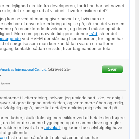
r en lejlighed direkte fra developeren, fordi han har set navnet
n side, det er penge ud af vinduet...hvorfor risikere det?
jeg kan se ved at man opgiver navnet er, hvis man er
 selv har et navn eller erfaring at spille på, så kan det være en
avnene på respekterede developere, og derved måske opnå de
lighed. Men som jeg nævnte tidligere i denne
tråd
, så er det
besøgende
ved HVEM der står bag hjemmesiden, for ingen har
med et spøgelse som man kun kan få fat i via en e-mailform....
engang kontakte sådan en side, hvor bagmanden er totalt
Skrevet
26-
Svar
Amarisas International Co., Ltd.
1
f
1
person
ntarene til efterretning, selvom jeg umiddelbart ikke, er enig i
prøver at gøre tingene anderledes, og være mere åben og ærlig,
 selvfølgelig også, have lidt detaljer omkring mig selv med på
or en køber, skulle føle sig mere sikker ved at betale den højere
n, da det er de samme bygninger, og de samme love og regler
ntrakten er lavet af en
advokat
, og køber bør selvfølgelig have
il at godkende.
salg
hist og her, så går det nok, sålænge at jeg har