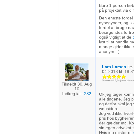
Bare 1 person købe
på projektet via di
Den eneste fordel 
nybegynder, og ikke
fordel at bruge n
besøgendes fortro
også vigtigt at de
lyst til at handle 
mange gider ikke 
anonym ;-)
Lars Larsen
Fra
04-2013
kl. 18:3
Gennemsnit
5,0
stjerner givet a
Tilmeldt 30. Aug
10
Indlæg ialt:
282
Ok jeg tager komme
alle tingene. Jeg 
og derfor skal jeg
websiden.
Jeg ved ikke hvorf
pris hos bygherre
der gælder etc. Ko
sin egen advokat t
Hvis jeg mister et