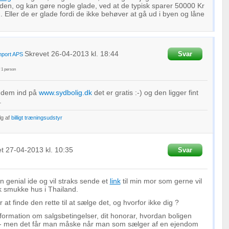
den, og kan gøre nogle glade, ved at de typisk sparer 50000 Kr
. Eller de er glade fordi de ikke behøver at gå ud i byen og låne
Skrevet
26-04-2013
kl. 18:44
Svar
mport APS
f
1
person
 dem ind på
www.sydbolig.dk
det er gratis :-) og den ligger fint
.
lg af
billigt træningsudstyr
et
27-04-2013
kl. 10:35
Svar
n genial ide og vil straks sende et
link
til min mor som gerne vil
sk smukke hus i Thailand.
t finde den rette til at sælge det, og hvorfor ikke dig ?
nformation om salgsbetingelser, dit honorar, hvordan boligen
 - men det får man måske når man som sælger af en ejendom