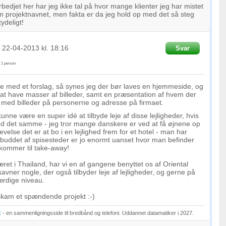
rbedjet her har jeg ikke tal på hvor mange klienter jeg har mistet
om projektnavnet, men fakta er da jeg hold op med det så steg
ydeligt!
t
22-04-2013
kl. 18:16
Svar
f
1
person
 med et forslag, så synes jeg der bør laves en hjemmeside, og
at have masser af billeder, samt en præsentation af hvem der
, med billeder på personerne og adresse på firmaet.
unne være en super idé at tilbyde leje af disse lejligheder, hvis
d det samme - jeg tror mange danskere er ved at få øjnene op
evelse det er at bo i en lejlighed frem for et hotel - man har
buddet af spisesteder er jo enormt uanset hvor man befinder
 kommer til take-away!
ret i Thailand, har vi en af gangene benyttet os af Oriental
avner nogle, der også tilbyder leje af lejligheder, og gerne på
rdige niveau.
skam et spændende projekt :-)
k
- en sammenligningsside til bredbånd og telefoni. Uddannet datamatiker i 2027.