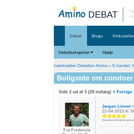
Mø
DEBAT
se
Debat
Blogs
Virksomhe
Debatkategorier
Hjælp
Iværksætter Debatten Amino
»
E-handel, I
Boligside om condoer t
Side 2 ud af 3 (28 indlæg)
< Forrige
Jørgen Linnet
F
22-04-2013
kl. 0
Gennemsnit
5,0
stjerner givet a
Fra Fredericia