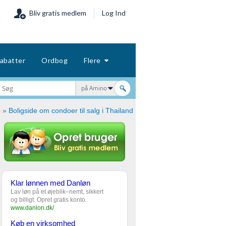
Bliv gratis medlem
Log Ind
abatter
Ordbog
Flere
på Amino
p
»
Boligside om condoer til salg i Thailand
Klar lønnen med Danløn
Lav løn på et øjeblik–nemt, sikkert
og billigt. Opret gratis konto.
www.danlon.dk/
Køb en virksomhed