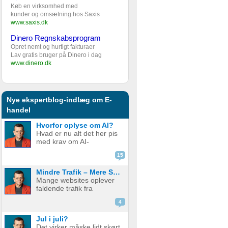
Køb en virksomhed med
kunder og omsætning hos Saxis
www.saxis.dk
Dinero Regnskabsprogram
Opret nemt og hurtigt fakturaer
Lav gratis bruger på Dinero i dag
www.dinero.dk
Nye ekspertblog-indlæg om E-
handel
Hvorfor oplyse om AI?
Hvad er nu alt det her pis
med krav om AI-
disclaimere? YouTube vil
15
have det. Spotify vil have
det. Og andre platforme
Mindre Trafik – Mere Salg
hopper også med på
Mange websites oplever
vognen. Men… hvorfor
faldende trafik fra
egentlig? OK, boomer –
søgemaskiner som
hvad er logikken he...
4
Google. Nogle mistænker
at det skyldes AI. Andre at
Jul i juli?
de bare ikke ranker så
Det virker måske lidt skørt