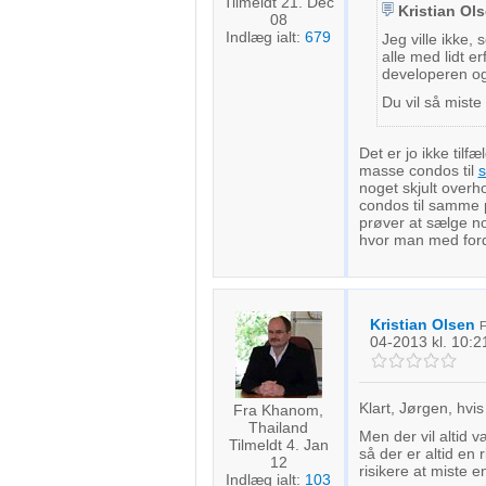
Tilmeldt 21. Dec
Kristian Ol
08
Indlæg ialt:
679
Jeg ville ikke,
alle med lidt er
developeren og
Du vil så miste 
Det er jo ikke til
masse condos til
s
noget skjult overho
condos til samme p
prøver at sælge no
hvor man med forde
Kristian Olsen
04-2013
kl. 10:2
Klart, Jørgen, hvis
Fra Khanom,
Thailand
Men der vil altid 
Tilmeldt 4. Jan
så der er altid en 
12
risikere at miste e
Indlæg ialt:
103