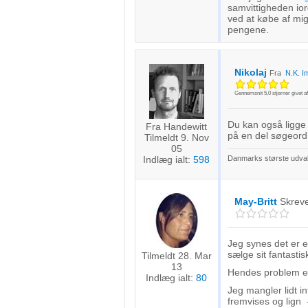
samvittigheden ior
ved at købe af mig
pengene.
Nikolaj
Fra
N.K. I
Gennemsnit
5,0
stjerner givet a
Du kan også ligge
Fra Handewitt
på en del søgeord
Tilmeldt 9. Nov
05
Indlæg ialt:
598
Danmarks største udva
May-Britt
Skrev
Jeg synes det er e
sælge sit fantasti
Tilmeldt 28. Mar
13
Hendes problem er a
Indlæg ialt:
80
Jeg mangler lidt i
fremvises og lign