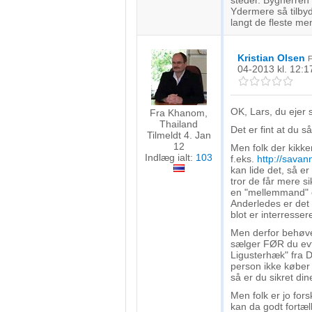
steder. Bygherren 
Ydermere så tilbyde
langt de fleste m
Kristian Olsen
04-2013
kl. 12:1
OK, Lars, du ejer 
Fra Khanom,
Thailand
Det er fint at du så
Tilmeldt 4. Jan
12
Men folk der kikker 
Indlæg ialt:
103
f.eks.
http://sava
kan lide det, så e
tror de får mere s
en "mellemmand" el
Anderledes er det n
blot er interressere
Men derfor behøver
sælger FØR du evt.
Ligusterhæk" fra D
person ikke køber 
så er du sikret din
Men folk er jo for
kan da godt fortæll