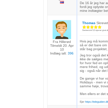
De 16 år jeg har a
fordi jeg oplyste 
mine indtægter bet
Thomas
Skreve
Gennemsnit
5,0
stjerner givet a
Hvis jeg må komme
Fra Hillerød
så er det bare om 
Tilmeldt 20. Apr
står bag projektet
10
Indlæg ialt:
396
Jeg tror også det k
ikke de sælges me
for hvor fed en opl
mere frihed, og ud
sig - også når det
De gange vi har væ
Holidays - men vi s
samme høje, trovæ
Men ellers er det 
Ejer
https://teleguiden.d