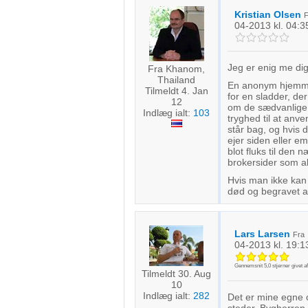
Kristian Olsen
04-2013
kl. 04:3
Jeg er enig me di
Fra Khanom,
Thailand
En anonym hjemmes
Tilmeldt 4. Jan
for en sladder, de
12
om de sædvanlige t
Indlæg ialt:
103
tryghed til at anve
står bag, og hvis d
ejer siden eller e
blot fluks til den 
brokersider som all
Hvis man ikke kan 
død og begravet a
Lars Larsen
Fra
04-2013
kl. 19:1
Gennemsnit
5,0
stjerner givet a
Tilmeldt 30. Aug
10
Indlæg ialt:
282
Det er mine egne c