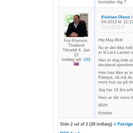
kontakter dig ?
Kristian Olsen
04-2013
kl. 11:1
Hej May-Britt.
Fra Khanom,
Thailand
Nu er det ikke helt
Tilmeldt 4. Jan
er til Lars Larsen
12
Indlæg ialt:
103
Han er dog inde p
decideret ejendo
Hvis han ikke er in
Pattaya, så må du
mors hus op på mi
Jeg har 16 års er
Hvor er din mors 
MVH
Kristian
Side 2 ud af 3 (28 indlæg)
< Forrige