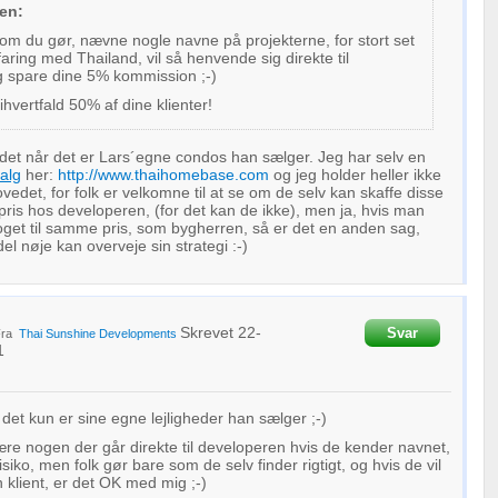
sen:
 som du gør, nævne nogle navne på projekterne, for stort set
faring med Thailand, vil så henvende sig direkte til
 spare dine 5% kommission ;-)
ihvertfald 50% af dine klienter!
fældet når det er Lars´egne condos han sælger. Jeg har selv en
alg
her:
http://www.thaihomebase.com
og jeg holder heller ikke
vedet, for folk er velkomne til at se om de selv kan skaffe disse
ris hos developeren, (for det kan de ikke), men ja, hvis man
get til samme pris, som bygherren, så er det en anden sag,
l nøje kan overveje sin strategi :-)
Skrevet
22-
Svar
Fra
Thai Sunshine Developments
1
 det kun er sine egne lejligheder han sælger ;-)
være nogen der går direkte til developeren hvis de kender navnet,
risiko, men folk gør bare som de selv finder rigtigt, og hvis de vil
n klient, er det OK med mig ;-)