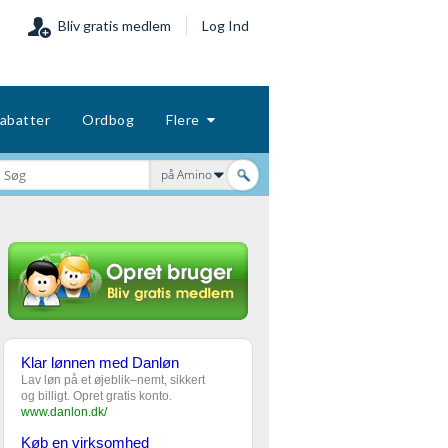
Bliv gratis medlem
Log Ind
abatter
Ordbog
Flere
på Amino
Klar lønnen med Danløn
Lav løn på et øjeblik–nemt, sikkert
og billigt. Opret gratis konto.
www.danlon.dk/
Køb en virksomhed