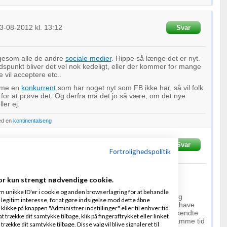
3-08-2012
kl. 13:12
Svar
igesom alle de andre
sociale medier
. Hippe så længe det er nyt.
tidspunkt bliver det vel nok kedeligt, eller der kommer for mange
e vil acceptere etc..
mme en
konkurrent
som har noget nyt som FB ikke har, så vil folk
 for at prøve det. Og derfra må det jo så være, om det nye
ler ej.
ed en
kontinentalseng
revet
03-08-2012
kl. 13:53
Svar
Fortrolighedspolitik
 består - medmindre der skulle komme et meget bedre
or kun strengt nødvendige cookie.
m unikke ID'er i cookie og anden browserlagring for at behandle
eg ikke se hvordan man kan gøre det meget bedre, og jeg
legitim interesse, for at gøre indsigelse mod dette åbne
e bare skifte platform nu, fordi jeg efter flere år er ved at have
 klikke på knappen "Administrer indstillinger" eller til enhver tid
ds på en platform, og kan følge venner, veninder og bekendte
 trække dit samtykke tilbage, klik på fingeraftrykket eller linket
man til at starte helt forfra, fordi nogen ikke skifter på samme tid
kke dit samtykke tilbage. Disse valg vil blive signaleret til