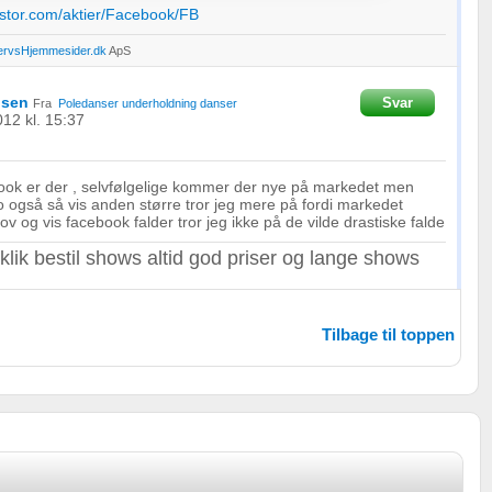
estor.com/aktier/Facebook/FB
ervsHjemmesider.dk
ApS
nsen
Svar
Fra
Poledanser underholdning danser
012
kl. 15:37
oplysninger fra forskellige
ebook er der , selvfølgelige kommer der nye på markedet men
 også så vis anden større tror jeg mere på fordi markedet
v og vis facebook falder tror jeg ikke på de vilde drastiske falde
klik bestil shows altid god priser og lange shows
Tilbage til toppen