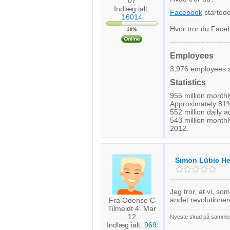
07
Indlæg ialt:
Facebook
startede
16014
Hvor tror du Faceb
-----------------------
Employees
3,976 employees a
Statistics
955 million monthl
Approximately 81%
552 million daily 
543 million month
2012.
Simon Lübic H
Jeg tror, at vi, s
andet revolutione
Fra Odense C
Tilmeldt 4. Mar
12
Nyeste skud på sammen - 
Indlæg ialt:
969