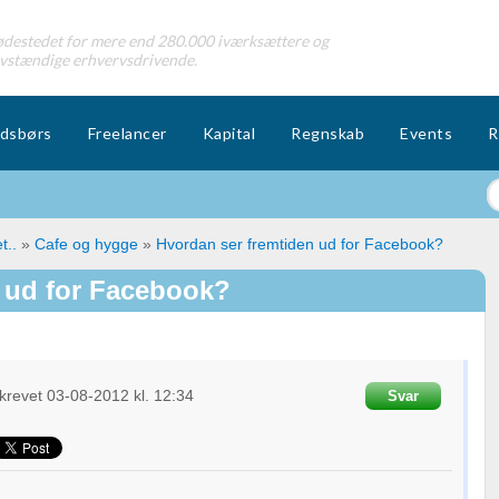
destedet for mere end 280.000 iværksættere og
lvstændige erhvervsdrivende.
dsbørs
Freelancer
Kapital
Regnskab
Events
R
t..
»
Cafe og hygge
»
Hvordan ser fremtiden ud for Facebook?
 ud for Facebook?
krevet
03-08-2012
kl. 12:34
Svar