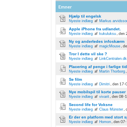
Emner
Funktionel
Hjælp til engelsk
af
Nyeste indlæg
Markus arvidsso
Annoncering / marketing
Apple iPhone fra udlandet.
af
,
den 
Nyeste indlæg
kukuluksu
Ny og anderledes infoskærm
af
,
de
Nyeste indlæg
magicMouse
Tror I dette vil ske ?
af
Nyeste indlæg
LinkCentralen.dk
Placering af penge i farlige tid
af
Nyeste indlæg
Martin Thorborg
Se film
af
,
den 17-0
Nyeste indlæg
Dimitri
Nye mobilspil til korte pauser
af
,
den 08-1
Nyeste indlæg
vivarit
Second life for Voksne
af
,
Nyeste indlæg
Claus Münster
Er der en platform med stort 
af
,
den 07-
Nyeste indlæg
Homon