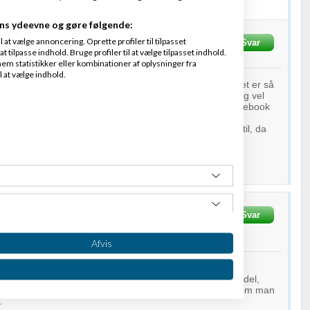
. Men der kan ske mange ting
ns ydeevne og gøre følgende:
at vælge annoncering. Oprette profiler til tilpasset
krevet
03-08-2012
kl. 14:08
Svar
t tilpasse indhold. Bruge profiler til at vælge tilpasset indhold.
em statistikker eller kombinationer af oplysninger fra
l at vælge indhold.
tråd
er her om 10 år hehe så vi kan gå tilbage og se... det er så
eg. Tingene sker så hurtigt - men grundlæggende vil jeg vel
or mine venner og netværk er. I dag bruger jeg kun Facebook
deer og netværk. Og
LinkedIn
når det skal være lidt mere
ervsorienteret. Twitter og google+ er jeg aldrig kommet til, da
er bruger det ret meget :)
 Glaes
Svar
Fra
Erhvervshjemmesider.dk ApS
012
kl. 14:11
Afvis
eværdigt at Facebook aktier er faldet 45% siden den
f dens største og første
investorer
har også solgt sin andel,
tryk for, at Facebook som
virksomhed
ikke er det værd som man
.