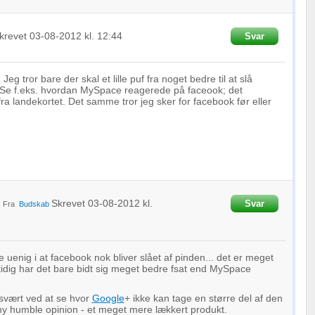
krevet
03-08-2012
kl. 12:44
Svar
Jeg tror bare der skal et lille puf fra noget bedre til at slå
Se f.eks. hvordan MySpace reagerede på faceook; det
ra landekortet. Det samme tror jeg sker for facebook før eller
Skrevet
03-08-2012
kl.
Svar
Fra
Budskab
e uenig i at facebook nok bliver slået af pinden... det er meget
tidig har det bare bidt sig meget bedre fsat end MySpace
 svært ved at se hvor
Google
+ ikke kan tage en større del af den
 my humble opinion - et meget mere lækkert produkt.