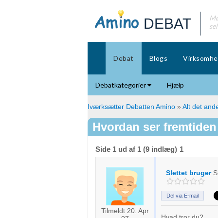
Mø
DEBAT
se
Debat
Blogs
Virksomhe
Debatkategorier
Hjælp
Iværksætter Debatten Amino
»
Alt det ande
Hvordan ser fremtiden
Side 1 ud af 1 (9 indlæg)
1
Slettet bruger
S
Del via E-mail
Tilmeldt 20. Apr
Hvad tror du?