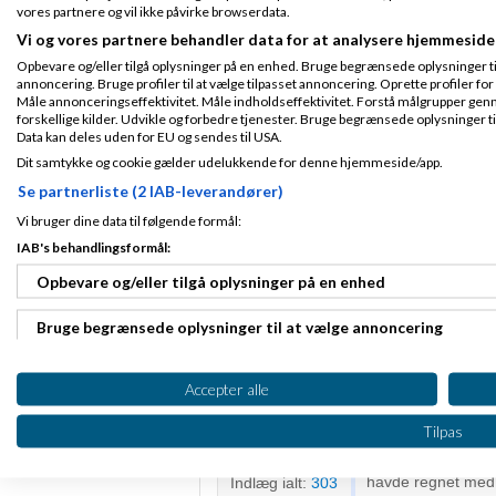
som dig osv. osv.
vores partnere og vil ikke påvirke browserdata.
Vi og vores partnere behandler data for at analysere hjemmeside
Opbevare og/eller tilgå oplysninger på en enhed. Bruge begrænsede oplysninger til 
Slettet bruger
S
annoncering. Bruge profiler til at vælge tilpasset annoncering. Oprette profiler for a
Måle annonceringseffektivitet. Måle indholdseffektivitet. Forstå målgrupper genn
forskellige kilder. Udvikle og forbedre tjenester. Bruge begrænsede oplysninger ti
Jeg håber denne
Data kan deles uden for EU og sendes til USA.
spændende synes j
Tilmeldt 20. Apr
Dit samtykke og cookie gælder udelukkende for denne hjemmeside/app.
gerne være der hv
07
privat,
Amino
til i
Indlæg ialt:
Se partnerliste (2 IAB-leverandører)
professionelt, erhv
16014
Vi bruger dine data til følgende formål:
ingen af mine venn
IAB's behandlingsformål:
Opbevare og/eller tilgå oplysninger på en enhed
Bruge begrænsede oplysninger til at vælge annoncering
Samuel Blander
Skrevet
03-08-2
Oprette profiler til tilpasset annoncering
Accepter alle
Bruge profiler til at vælge tilpasset annoncering
Måske er det nævn
Fra Aarhus
Tilpas
børsåbnede - en a
Tilmeldt 12. Nov
Oprette profiler for at tilpasse indhold
dette er vel et ud
09
havde regnet med
Indlæg ialt:
303