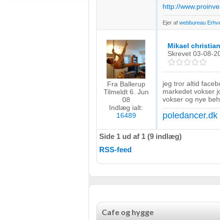
Bruge profiler til at vælge tilpasset indhold
http://www.proinv
Ejer af
webbureau Erhv
Måle annonceringseffektivitet
Måle indholdseffektivitet
Mikael christia
Skrevet
03-08-2
Forstå målgrupper gennem statistikker eller kombinationer af 
kilder
jeg tror altid fac
Fra Ballerup
markedet vokser jo
Tilmeldt 6. Jun
Udvikle og forbedre tjenester
vokser og nye beho
08
Indlæg ialt:
Bruge begrænsede oplysninger til at vælge indhold
poledancer.dk
16489
IAB Special Features:
Side 1 ud af 1 (9 indlæg)
Bruge præcise geografiske placeringsoplysninger
RSS-feed
Identificere enheder baseret på aktivt anmodede oplysninger
Ikke-IAB-behandlingsformål:
Nødvendig
Cafe og hygge
Ydeevne