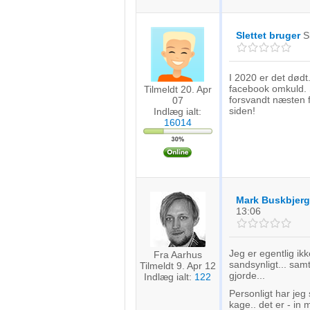
Slettet bruger
S
I 2020 er det dødt. 
facebook omkuld. 
Tilmeldt 20. Apr
forsvandt næsten f
07
siden!
Indlæg ialt:
16014
Mark Buskbjerg
13:06
Jeg er egentlig ikk
Fra Aarhus
sandsynligt... sam
Tilmeldt 9. Apr 12
gjorde...
Indlæg ialt:
122
Personligt har jeg
kage.. det er - in