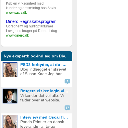
Køb en virksomhed med
kunder og omsætning hos Saxis
www.saxis.dk
Dinero Regnskabsprogram
Opret nemt og hurtigt fakturaer
Lav gratis bruger på Dinero i dag
www.dinero.dk
Nye ekspertblog-indlæg om Div.
PSD2 forbyder, at du lægger kortgebyret ud til dine kunder fra 1. januar 2018
Blog indlægget er skrevet
af Susan Kaae Jeg har
arbejdet med eCommerce
3
siden 2000 og med online
betalinger siden 2006, i
Brugere elsker login via sociale medier
stillinger med titler som
Vi kender det vel alle. Vi
Chief Product
falder over et website,
Officer/CPO, Sales
med en service eller
Director, Commercial...
17
produkt vi er
interesserede i. Vi er lige
Interview med Oscar fra Panda Print
ved at være der, lige ved
Panda Print er en dansk
at have gennemført
leverandør af to-go
signup, men hvad nu? Jeg