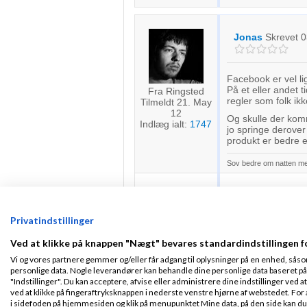
Jonas
Skrevet
0
Facebook er vel l
På et eller andet 
Fra Ringsted
regler som folk ikk
Tilmeldt 21. May
12
Og skulle der ko
Indlæg ialt:
1747
jo springe derover
produkt er bedre el
Sov bedre om natten m
Steffen Borg
Sk
Privatindstillinger
Fra Holstebro
Jeg tror Facebook
Ved at klikke på knappen "Nægt" bevares standardindstillingen f
Tilmeldt 8. Nov
alternativ.
09
Vi og vores partnere gemmer og/eller får adgang til oplysninger på en enhed, såso
Men lige nu kan j
Indlæg ialt:
116
personlige data. Nogle leverandører kan behandle dine personlige data baseret på 
personligt ville ikk
"Indstillinger". Du kan acceptere, afvise eller administrere dine indstillinger ved at
mit netværk på pla
ved at klikke på fingeraftryksknappen i nederste venstre hjørne af webstedet. For at
derinde. Så skulle 
i sidefoden på hjemmesiden og klik på menupunktet Mine data, på den side kan du træ