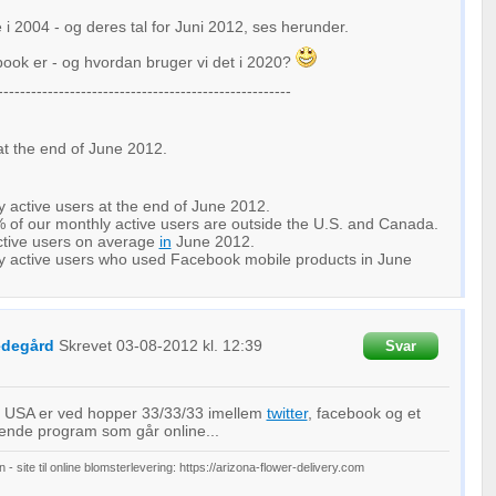
 i 2004 - og deres tal for Juni 2012, ses herunder.
ook er - og hvordan bruger vi det i 2020?
-----------------------------------------------------
t the end of June 2012.
y active users at the end of June 2012.
 of our monthly active users are outside the U.S. and Canada.
active users on average
in
June 2012.
ly active users who used Facebook mobile products in June
edegård
Skrevet
03-08-2012
kl. 12:39
Svar
om USA er ved hopper 33/33/33 imellem
twitter
, facebook og et
rende program som går online...
site til online blomsterlevering: https://arizona-flower-delivery.com