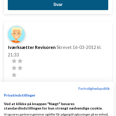
Svar
Iværksætter Revisoren
Skrevet
16-03-2012
kl.
21:33
Fortrolighedspolitik
Umiddelbart vil det være hurtigere (=billigere for
Privatindstillinger
dig), hvis du lader bogholderen selv klare
Ved at klikke på knappen "Nægt" bevares
standardindstillingen for kun strengt nødvendige cookie.
nummereringen.
Vi og vores partnere gemmer og/eller får adgang til oplysninger på en enhed,