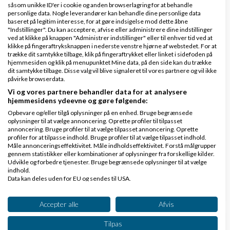
såsom unikke ID'er i cookie og anden browserlagring for at behandle
Hvis du kan digitalisere dine bilag (pdf/jpeg), så
personlige data. Nogle leverandører kan behandle dine personlige data
vil sorteringen og håndteringen generelt også
baseret på legitim interesse, for at gøre indsigelse mod dette åbne
"Indstillinger". Du kan acceptere, afvise eller administrere dine indstillinger
blive meget hurtigere for bogholderen.
ved at klikke på knappen "Administrer indstillinger" eller til enhver tid ved at
klikke på fingeraftryksknappen i nederste venstre hjørne af webstedet. For at
trække dit samtykke tilbage, klik på fingeraftrykket eller linket i sidefoden på
hjemmesiden og klik på menupunktet Mine data, på den side kan du trække
Jeg kan ikke se hvorfor det skulle være billigere at
dit samtykke tilbage. Disse valg vil blive signaleret til vores partnere og vil ikke
lade bogholderen gøre det, men vi har vel vores
påvirke browserdata.
Vi og vores partnere behandler data for at analysere
forskellige rutiner :).
hjemmesidens ydeevne og gøre følgende:
Grund til at du skal opgøre en debitorliste såvel som
Opbevare og/eller tilgå oplysninger på en enhed. Bruge begrænsede
oplysninger til at vælge annoncering. Oprette profiler til tilpasset
en kreditorliste er
momsen
skal indregnes i den
annoncering. Bruge profiler til at vælge tilpasset annoncering. Oprette
profiler for at tilpasse indhold. Bruge profiler til at vælge tilpasset indhold.
rigtige periode. Indtægter og
omkostninger
skal
Måle annonceringseffektivitet. Måle indholdseffektivitet. Forstå målgrupper
gennem statistikker eller kombinationer af oplysninger fra forskellige kilder.
indregnes i den periode disse vedrører.
Udvikle og forbedre tjenester. Bruge begrænsede oplysninger til at vælge
indhold.
Data kan deles uden for EU og sendes til USA.
Svar
Dit samtykke og cookie gælder udelukkende for denne hjemmeside/app.
Se partnerliste (2 IAB-leverandører)
Accepter alle
Afvis
Vi bruger dine data til følgende formål:
Tilpas
IAB's behandlingsformål: