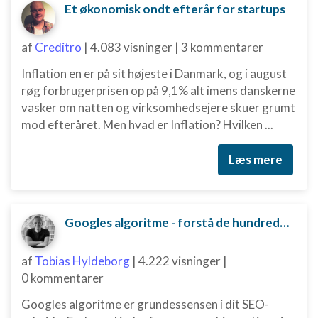
Et økonomisk ondt efterår for startups
af
Creditro
|
4.083 visninger
|
3 kommentarer
Inflation en er på sit højeste i Danmark, og i august
røg forbrugerprisen op på 9,1% alt imens danskerne
vasker om natten og virksomhedsejere skuer grumt
mod efteråret. Men hvad er Inflation? Hvilken ...
Læs mere
Googles algoritme - forstå de hundredvis af parametre bag
af
Tobias Hyldeborg
|
4.222 visninger
|
0 kommentarer
Googles algoritme er grundessensen i dit SEO-