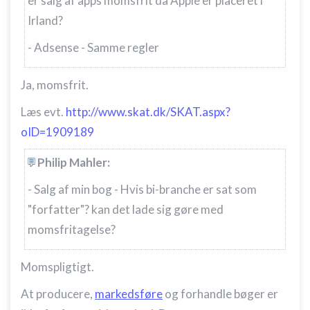
er salg af apps momsfrit da Apple er placeret i
Irland?
- Adsense - Samme regler
Ja, momsfrit.
Læs evt.
http://www.skat.dk/SKAT.aspx?
oID=1909189
Philip Mahler:
- Salg af min bog - Hvis bi-branche er sat som
"forfatter"? kan det lade sig gøre med
momsfritagelse?
Momspligtigt.
At producere,
markedsføre
og forhandle bøger er