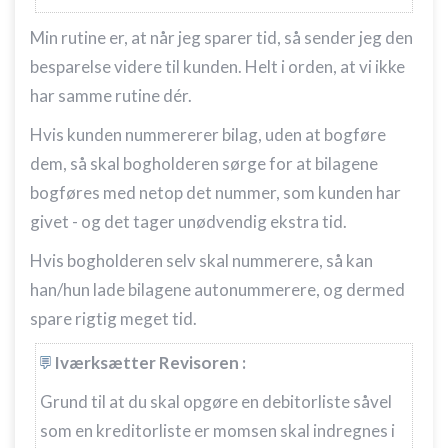
Min rutine er, at når jeg sparer tid, så sender jeg den
Udvikle og forbedre tjenester
besparelse videre til kunden. Helt i orden, at vi ikke
Bruge begrænsede oplysninger til at vælge
har samme rutine dér.
indhold
IAB Special Features:
Hvis kunden nummererer bilag, uden at bogføre
Bruge præcise geografiske
dem, så skal bogholderen sørge for at bilagene
placeringsoplysninger
bogføres med netop det nummer, som kunden har
Identificere enheder baseret på aktivt
givet - og det tager unødvendig ekstra tid.
anmodede oplysninger
Hvis bogholderen selv skal nummerere, så kan
Ikke-IAB-behandlingsformål:
han/hun lade bilagene autonummerere, og dermed
Nødvendig
spare rigtig meget tid.
Ydeevne
Iværksætter Revisoren :
Funktionel
Grund til at du skal opgøre en debitorliste såvel
Annoncering / marketing
som en kreditorliste er momsen skal indregnes i