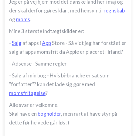
Jeg er på vej hjem mod det danske land her i maj og
der skal derfor gøres klart med hensyn til
regnskab
og
moms
.
Mine 3 største indtægtskilder er:
-
Salg
af apps i
App
Store - Så vidt jeg har forstået er
salg af apps momsfrit da Apple er placeret i Irland?
- Adsense - Samme regler
- Salg af min bog - Hvis bi-branche er sat som
"forfatter"? kan det lade sig gøre med
momsfritagelse
?
Alle svar er velkomne.
Skal have en
bogholder
, men rart at have styr på
dette før helvede går løs :)