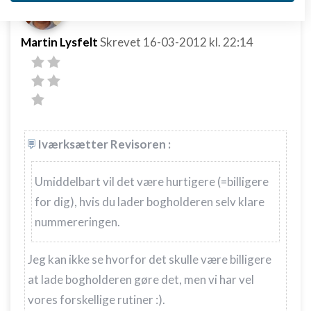
Opbevare og/eller tilgå oplysninger på en
enhed
Martin Lysfelt
Skrevet
16-03-2012
kl. 22:14
Bruge begrænsede oplysninger til at vælge
annoncering
Oprette profiler til tilpasset annoncering
Bruge profiler til at vælge tilpasset
annoncering
Iværksætter Revisoren :
Oprette profiler for at tilpasse indhold
Umiddelbart vil det være hurtigere (=billigere
Bruge profiler til at vælge tilpasset indhold
for dig), hvis du lader bogholderen selv klare
nummereringen.
Måle annonceringseffektivitet
Måle indholdseffektivitet
Jeg kan ikke se hvorfor det skulle være billigere
at lade bogholderen gøre det, men vi har vel
Forstå målgrupper gennem statistikker eller
kombinationer af oplysninger fra forskellige
vores forskellige rutiner :).
kilder