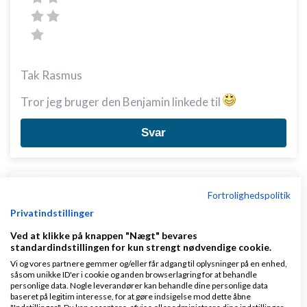
Tak Rasmus
Tror jeg bruger den Benjamin linkede til
Svar
Fortrolighedspolitik
Privatindstillinger
Ved at klikke på knappen "Nægt" bevares
Slettet bruger
Skrevet
13-02-2012
kl. 00:27
standardindstillingen for kun strengt nødvendige cookie.
Vi og vores partnere gemmer og/eller får adgang til oplysninger på en enhed,
såsom unikke ID'er i cookie og anden browserlagring for at behandle
personlige data. Nogle leverandører kan behandle dine personlige data
baseret på legitim interesse, for at gøre indsigelse mod dette åbne