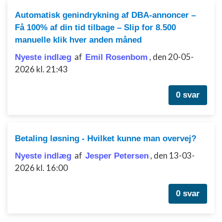
Bruge begrænsede oplysninger til at vælge
Automatisk genindrykning af DBA-annoncer –
indhold
Få 100% af din tid tilbage – Slip for 8.500
IAB Special Features:
manuelle klik hver anden måned
Bruge præcise geografiske
af
,
den 20-05-
Nyeste indlæg
Emil Rosenbom
placeringsoplysninger
2026 kl. 21:43
Identificere enheder baseret på aktivt
anmodede oplysninger
0 svar
Ikke-IAB-behandlingsformål:
Nødvendig
Betaling løsning - Hvilket kunne man overvej?
Ydeevne
af
,
den 13-03-
Nyeste indlæg
Jesper Petersen
Funktionel
2026 kl. 16:00
Annoncering / marketing
0 svar