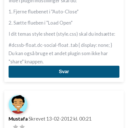
Inde i plugin indstillinger skal du:
1. Fjerne fluebenet i "Auto-Close"
2. Sætte flueben i "Load Open"
I dit temas style sheet (
style.css)
skal du indsætte:
#dcssb-float.dc-social-float .tab { display: none; }
Du kan også bruge et andet plugin som ikke har
"share" knappen.
Svar
Mustafa
Skrevet
13-02-2012
kl. 00:21