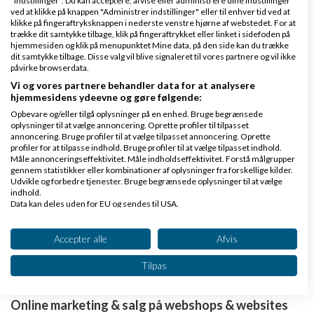
"Indstillinger". Du kan acceptere, afvise eller administrere dine indstillinger
ved at klikke på knappen "Administrer indstillinger" eller til enhver tid ved at
klikke på fingeraftryksknappen i nederste venstre hjørne af webstedet. For at
Den er også fin. Held og lykke med det!
trække dit samtykke tilbage, klik på fingeraftrykket eller linket i sidefoden på
hjemmesiden og klik på menupunktet Mine data, på den side kan du trække
Her kan du se de 5 mest brugte plugins med den
dit samtykke tilbage. Disse valg vil blive signaleret til vores partnere og vil ikke
påvirke browserdata.
funktion du søger:
http://italkless.com/5-most-
Vi og vores partnere behandler data for at analysere
used-wordpress-social-media-sharing-buttons-
hjemmesidens ydeevne og gøre følgende:
Opbevare og/eller tilgå oplysninger på en enhed. Bruge begrænsede
plugins.html
oplysninger til at vælge annoncering. Oprette profiler til tilpasset
annoncering. Bruge profiler til at vælge tilpasset annoncering. Oprette
profiler for at tilpasse indhold. Bruge profiler til at vælge tilpasset indhold.
Svar
Måle annonceringseffektivitet. Måle indholdseffektivitet. Forstå målgrupper
gennem statistikker eller kombinationer af oplysninger fra forskellige kilder.
Udvikle og forbedre tjenester. Bruge begrænsede oplysninger til at vælge
indhold.
Data kan deles uden for EU og sendes til USA.
Dit samtykke og cookie gælder udelukkende for denne hjemmeside/app.
Side 1 ud af 1 (9 indlæg)
Se partnerliste (2 IAB-leverandører)
Accepter alle
Afvis
Vi bruger dine data til følgende formål:
Tilbage til toppen
Tilpas
IAB's behandlingsformål:
Opbevare og/eller tilgå oplysninger på en
Online marketing & salg på webshops & websites
enhed