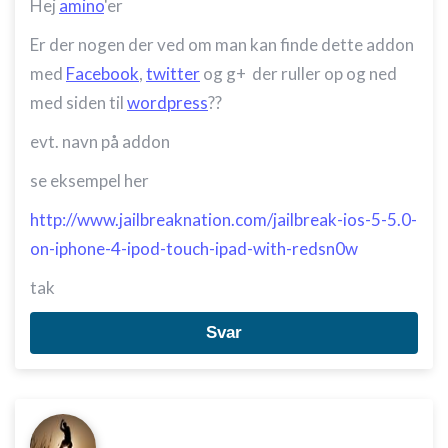
Hej
amino
'er
Er der nogen der ved om man kan finde dette addon
med
Facebook
,
twitter
og g+ der ruller op og ned
med siden til
wordpress
??
evt. navn på addon
se eksempel her
http://www.jailbreaknation.com/jailbreak-ios-5-5.0-
on-iphone-4-ipod-touch-ipad-with-redsn0w
tak
Svar