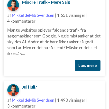
Mindre Trafik – Mere Salg
af
Mikkel deMib Svendsen
|
1.651 visninger
|
4 kommentarer
Mange websites oplever faldende trafik fra
søgemaskiner som Google. Nogle mistænker at det
skyldes AI. Andre at de bare ikke ranker så godt
som før. Men er det nu så slemt? Måske er det slet
ikke så v...
Læs mere
Jul i juli?
af
Mikkel deMib Svendsen
|
1.490 visninger
|
3 kommentarer