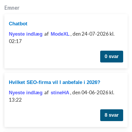
Emner
Bruge begrænsede oplysninger til at vælge
annoncering
Chatbot
Oprette profiler til tilpasset annoncering
af
,
den 24-07-2026 kl.
Nyeste indlæg
ModeXL
Bruge profiler til at vælge tilpasset
02:17
annoncering
Oprette profiler for at tilpasse indhold
0 svar
Bruge profiler til at vælge tilpasset indhold
Måle annonceringseffektivitet
Hvilket SEO-firma vil I anbefale i 2026?
Måle indholdseffektivitet
af
,
den 04-06-2026 kl.
Nyeste indlæg
stineHA
13:22
Forstå målgrupper gennem statistikker eller
kombinationer af oplysninger fra forskellige
kilder
8 svar
Udvikle og forbedre tjenester