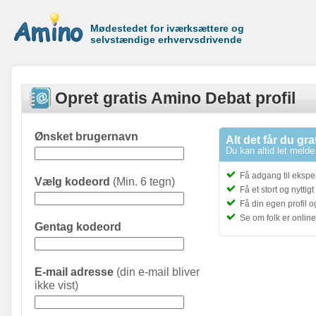
Mødestedet for iværksættere og
selvstændige erhvervsdrivende
Opret gratis Amino Debat profil
Ønsket brugernavn
Alt det får du gra
Du kan altid let melde 
Få adgang til ekspe
Vælg kodeord
(Min. 6 tegn)
Få et stort og nyttig
Få din egen profil 
Se om folk er onlin
Gentag kodeord
E-mail adresse
(din e-mail bliver
ikke vist)