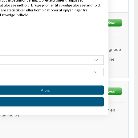
t tilpasse indhold. Bruge profiler til at vælge tilpasset indhold.
em statistikker eller kombinationer af oplysninger fra
l at vælge indhold.
und
Skrevet
03-01-2012
kl. 18:53
Svar
 gerne hjælpe dig med, såfremt du er interesseret. Undertegnede
nnafind.dk
A/S
, end af Danmarks top 3 webhosting
remt du er interesseret må du meget gerne sende mig dine
oner på serveren, eller give mig et ring for sparring.
lund Nielsen
Afvis
krevet
03-01-2012
kl. 22:33
Svar
for svar og hjælp. Har endnu ikke besluttet mig, da det er en
lutning :-)