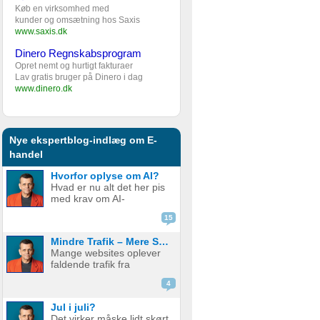
Køb en virksomhed med
kunder og omsætning hos Saxis
www.saxis.dk
Dinero Regnskabsprogram
Opret nemt og hurtigt fakturaer
Lav gratis bruger på Dinero i dag
www.dinero.dk
Nye ekspertblog-indlæg om E-
handel
Hvorfor oplyse om AI?
Hvad er nu alt det her pis
med krav om AI-
disclaimere? YouTube vil
15
have det. Spotify vil have
det. Og andre platforme
Mindre Trafik – Mere Salg
hopper også med på
Mange websites oplever
vognen. Men… hvorfor
faldende trafik fra
egentlig? OK, boomer –
søgemaskiner som
hvad er logikken he...
4
Google. Nogle mistænker
at det skyldes AI. Andre at
Jul i juli?
de bare ikke ranker så
Det virker måske lidt skørt