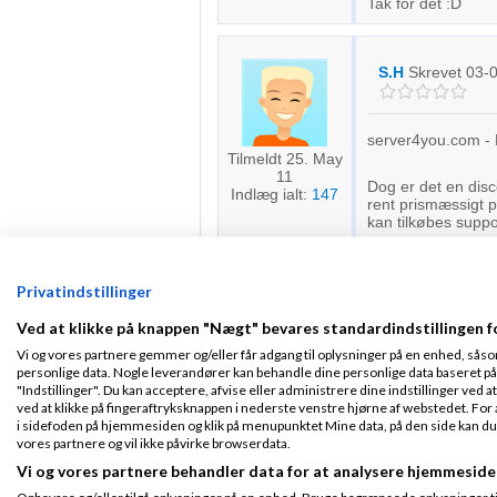
Tak for det :D
S.H
Skrevet
03-
server4you.com - B
Tilmeldt 25. May
11
Dog er det en dis
Indlæg ialt:
147
rent prismæssigt 
kan tilkøbes supp
Markus
Fra
ABAK
Privatindstillinger
Fra Aabenraa
Tilmeldt 9. Jan
Ved at klikke på knappen "Nægt" bevares standardindstillingen f
06
Må som altid give 
Vi og vores partnere gemmer og/eller får adgang til oplysninger på en enhed, såso
Indlæg ialt:
589
feks. 24/7 "shit hi
personlige data. Nogle leverandører kan behandle dine personlige data baseret på 
erfaringer med udb
"Indstillinger". Du kan acceptere, afvise eller administrere dine indstillinger ved at
vigtigt for dig nu,
ved at klikke på fingeraftryksknappen i nederste venstre hjørne af webstedet. For at
i sidefoden på hjemmesiden og klik på menupunktet Mine data, på den side kan du træ
Er det servicen, tra
vores partnere og vil ikke påvirke browserdata.
finde en udbyder.
andet.
Vi og vores partnere behandler data for at analysere hjemmeside
Hilsen
Opbevare og/eller tilgå oplysninger på en enhed. Bruge begrænsede oplysninger til 