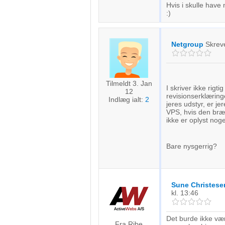
Hvis i skulle have
:)
Netgroup
Skrev
Tilmeldt 3. Jan
I skriver ikke rig
12
revisionserklæring
Indlæg ialt:
2
jeres udstyr, er je
VPS, hvis den bræn
ikke er oplyst nog
Bare nysgerrig?
Sune Christese
kl. 13:46
Det burde ikke væ
Fra Ribe