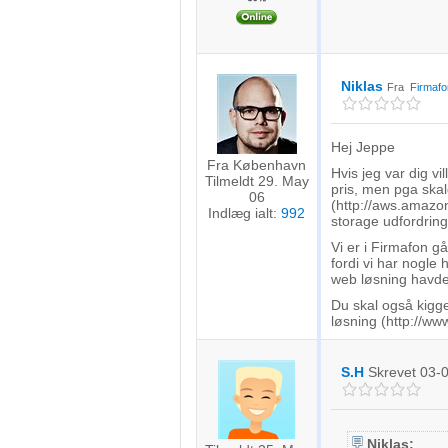
Måle indholdseffektivitet
Forstå målgrupper gennem statistikker eller kombinationer af 
Niklas
Fra
Firmafo
kilder
Udvikle og forbedre tjenester
Hej Jeppe
Fra København
Bruge begrænsede oplysninger til at vælge indhold
Hvis jeg var dig vi
Tilmeldt 29. May
pris, men pga skal
06
(http://aws.amazo
IAB Special Features:
Indlæg ialt:
992
storage udfordring
Bruge præcise geografiske placeringsoplysninger
Vi er i Firmafon gå
fordi vi har nogle 
Identificere enheder baseret på aktivt anmodede oplysninger
web løsning havde 
Du skal også kigg
Ikke-IAB-behandlingsformål:
løsning (http://ww
Nødvendig
S.H
Skrevet
03-
Ydeevne
Funktionel
Niklas: