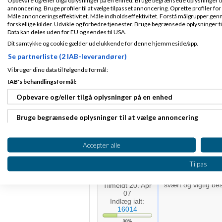
annoncering. Bruge profiler til at vælge tilpasset annoncering. Oprette profiler for a
Markus
Måle annonceringseffektivitet. Måle indholdseffektivitet. Forstå målgrupper genn
forskellige kilder. Udvikle og forbedre tjenester. Bruge begrænsede oplysninger ti
Data kan deles uden for EU og sendes til USA.
Stefan Rosenl
Dit samtykke og cookie gælder udelukkende for denne hjemmeside/app.
Se partnerliste (2 IAB-leverandører)
Hej Jeppe,
Vi bruger dine data til følgende formål:
Fra Skanderborg
Det vil jeg rigtig
IAB's behandlingsformål:
Tilmeldt 21. Jun
repræsenterer Wa
11
virksomheder. Såf
Opbevare og/eller tilgå oplysninger på en enhed
Indlæg ialt:
5
ønskede specifikati
Mvh. Stefan Rosen
Bruge begrænsede oplysninger til at vælge annoncering
Oprette profiler til tilpasset annoncering
Accepter alle
Slettet bruger
S
Bruge profiler til at vælge tilpasset annoncering
Tilpas
Mange tak til alle 
Oprette profiler for at tilpasse indhold
svært og vigtig bes
Tilmeldt 20. Apr
07
Bruge profiler til at vælge tilpasset indhold
Indlæg ialt:
16014
Måle annonceringseffektivitet