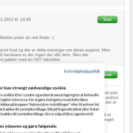
01-2012
kl. 14:45
Svar
edste priser du nok finder :)
count host og der er delte meninger om deres support. Men
på hardware er der ingen der slår dem. Men der
ort pakker med en 24/7 teknikker.
Fortrolighedspolitik
Skrevet
03-01-2012
kl. 16:55
Svar
OMP ApS
or kun strengt nødvendige cookie.
Sune ret.. Der er også en del andre faktorer der spiller ind som
m unikke ID'er i cookie og anden browserlagring for at behandle
ts the fan bemanding, og det er altid en god ide at lytte til andres
legitim interesse, for at gøre indsigelse mod dette åbne
ydere. Det vigtigste er at du gør op med hvilke faktorer der er
 klikke på knappen "Administrer indstillinger" eller til enhver tid
 og på et senere tidspunkt.
 trække dit samtykke tilbage, klik på fingeraftrykket eller linket
kke dit samtykke tilbage. Disse valg vil blive signaleret til
fik, sikkerhed, routing, pris etc.. og så tage de kriterier til at
. fordi mange udbydere er stærk på det ene og svag på noget
ns ydeevne og gøre følgende:
at vælge annoncering. Oprette profiler til tilpasset