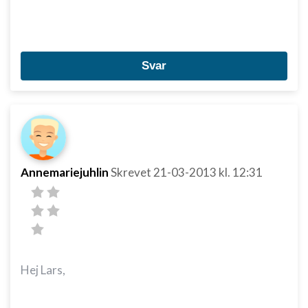
Bruge præcise geografiske
placeringsoplysninger
Identificere enheder baseret på aktivt
anmodede oplysninger
Svar
Ikke-IAB-behandlingsformål:
Nødvendig
Ydeevne
Funktionel
Annemariejuhlin
Skrevet
21-03-2013
kl. 12:31
Annoncering / marketing
Hej Lars,