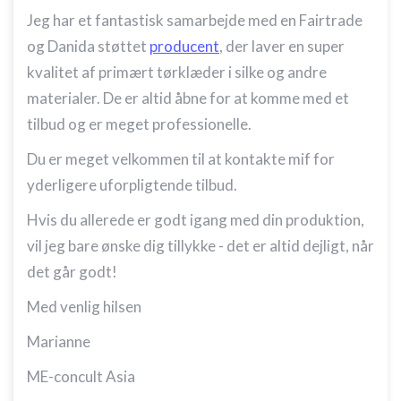
Jeg har et fantastisk samarbejde med en Fairtrade
Bruge profiler til at vælge tilpasset
annoncering
og Danida støttet
producent
, der laver en super
kvalitet af primært tørklæder i silke og andre
Oprette profiler for at tilpasse indhold
materialer. De er altid åbne for at komme med et
Bruge profiler til at vælge tilpasset indhold
tilbud og er meget professionelle.
Måle annonceringseffektivitet
Du er meget velkommen til at kontakte mif for
yderligere uforpligtende tilbud.
Måle indholdseffektivitet
Hvis du allerede er godt igang med din produktion,
Forstå målgrupper gennem statistikker eller
kombinationer af oplysninger fra forskellige
vil jeg bare ønske dig tillykke - det er altid dejligt, når
kilder
det går godt!
Udvikle og forbedre tjenester
Med venlig hilsen
Bruge begrænsede oplysninger til at vælge
Marianne
indhold
ME-concult Asia
IAB Special Features: