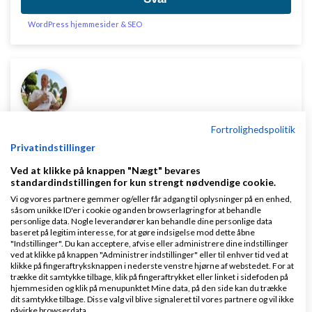
WordPress hjemmesider & SEO
Lars Larsen
Skrevet
06-03-2011
kl. 02:18
Fortrolighedspolitik
Privatindstillinger
Ved at klikke på knappen "Nægt" bevares
standardindstillingen for kun strengt nødvendige cookie.
Vi og vores partnere gemmer og/eller får adgang til oplysninger på en enhed,
såsom unikke ID'er i cookie og anden browserlagring for at behandle
Du er velkommen til at kontakte os for et tilbud på
personlige data. Nogle leverandører kan behandle dine personlige data
baseret på legitim interesse, for at gøre indsigelse mod dette åbne
ordren. Vi kan hjælpe med alt fra mønstre til
"Indstillinger". Du kan acceptere, afvise eller administrere dine indstillinger
ved at klikke på knappen "Administrer indstillinger" eller til enhver tid ved at
afskibning. Vi befinder os i Thailand.
klikke på fingeraftryksknappen i nederste venstre hjørne af webstedet. For at
trække dit samtykke tilbage, klik på fingeraftrykket eller linket i sidefoden på
Svar
hjemmesiden og klik på menupunktet Mine data, på den side kan du trække
dit samtykke tilbage. Disse valg vil blive signaleret til vores partnere og vil ikke
påvirke browserdata.