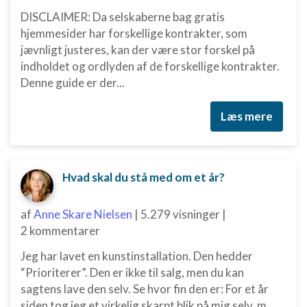
DISCLAIMER: Da selskaberne bag gratis
hjemmesider har forskellige kontrakter, som
jævnligt justeres, kan der være stor forskel på
indholdet og ordlyden af de forskellige kontrakter.
Denne guide er der...
Læs mere
Hvad skal du stå med om et år?
af
Anne Skare Nielsen
|
5.279 visninger
|
2 kommentarer
Jeg har lavet en kunstinstallation. Den hedder
“Prioriterer”. Den er ikke til salg, men du kan
sagtens lave den selv. Se hvor fin den er: For et år
siden tog jeg et virkelig skarpt blik på mig selv, m...