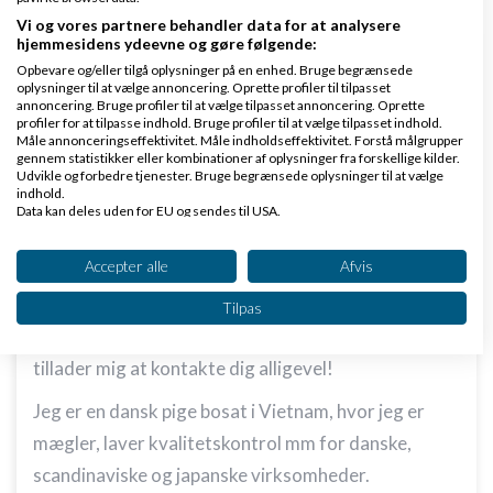
Vi og vores partnere behandler data for at analysere
hjemmesidens ydeevne og gøre følgende:
Opbevare og/eller tilgå oplysninger på en enhed. Bruge begrænsede
oplysninger til at vælge annoncering. Oprette profiler til tilpasset
annoncering. Bruge profiler til at vælge tilpasset annoncering. Oprette
profiler for at tilpasse indhold. Bruge profiler til at vælge tilpasset indhold.
Mek
Skrevet
11-11-2011
kl. 17:53
Måle annonceringseffektivitet. Måle indholdseffektivitet. Forstå målgrupper
gennem statistikker eller kombinationer af oplysninger fra forskellige kilder.
Udvikle og forbedre tjenester. Bruge begrænsede oplysninger til at vælge
indhold.
Data kan deles uden for EU og sendes til USA.
Dit samtykke og cookie gælder udelukkende for denne hjemmeside/app.
Se partnerliste (2 IAB-leverandører)
Accepter alle
Afvis
Hej Inuk
Vi bruger dine data til følgende formål:
Tilpas
IAB's behandlingsformål:
Jeg har desværre først set dit indlæg nu, men
Opbevare og/eller tilgå oplysninger på en
tillader mig at kontakte dig alligevel!
enhed
Jeg er en dansk pige bosat i Vietnam, hvor jeg er
Bruge begrænsede oplysninger til at vælge
annoncering
mægler, laver kvalitetskontrol mm for danske,
scandinaviske og japanske virksomheder.
Oprette profiler til tilpasset annoncering