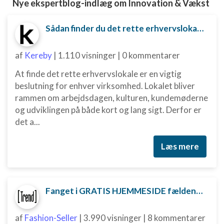
Nye ekspertblog-indlæg om Innovation & Vækst
Sådan finder du det rette erhvervslokale til din virksomhed
af
Kereby
|
1.110 visninger
|
0 kommentarer
At finde det rette erhvervslokale er en vigtig
beslutning for enhver virksomhed. Lokalet bliver
rammen om arbejdsdagen, kulturen, kundemøderne
og udviklingen på både kort og lang sigt. Derfor er
det a...
Læs mere
Fanget i GRATIS HJEMMESIDE fælden? Sådan kan du måske komme ud af aftalen
af
Fashion-Seller
|
3.990 visninger
|
8 kommentarer