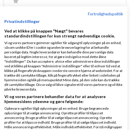
Fortrolighedspolitik
Hej har du næsten noget tilbage :-)
Privatindstillinger
Ved at klikke på knappen "Nægt" bevares
standardindstillingen for kun strengt nødvendige cookie.
Nå men du er meget velkommen til at sende mail til
Vi og vores partnere gemmer og/eller får adgang til oplysninger på en enhed,
såsom unikke ID'er i cookie og anden browserlagring for at behandle
mig med tøj, sko børnesko mm.
personlige data. Nogle leverandører kan behandle dine personlige data
baseret på legitim interesse, for at gøre indsigelse mod dette åbne
"Indstillinger". Du kan acceptere, afvise eller administrere dine indstillinger
ved at klikke på knappen "Administrer indstillinger" eller til enhver tid ved at
klikke på fingeraftryksknappen i nederste venstre hjørne af webstedet. For at
memy@live.dk
trække dit samtykke tilbage, klik på fingeraftrykket eller linket i sidefoden på
hjemmesiden og klik på menupunktet Mine data, på den side kan du trække
Svar
dit samtykke tilbage. Disse valg vil blive signaleret til vores partnere og vil ikke
påvirke browserdata.
Vi og vores partnere behandler data for at analysere
hjemmesidens ydeevne og gøre følgende:
Opbevare og/eller tilgå oplysninger på en enhed. Bruge begrænsede
oplysninger til at vælge annoncering. Oprette profiler til tilpasset
annoncering. Bruge profiler til at vælge tilpasset annoncering. Oprette
profiler for at tilpasse indhold. Bruge profiler til at vælge tilpasset indhold.
Måle annonceringseffektivitet. Måle indholdseffektivitet. Forstå målgrupper