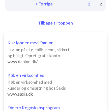
< Forrige
1
2
Måle annonceringseffektivitet
Måle indholdseffektivitet
Tilbage til toppen
Forstå målgrupper gennem statistikker eller
kombinationer af oplysninger fra forskellige
kilder
Klar lønnen med Danløn
Udvikle og forbedre tjenester
Lav løn på et øjeblik–nemt, sikkert
og billigt. Opret gratis konto.
Bruge begrænsede oplysninger til at vælge
www.danlon.dk/
indhold
IAB Special Features:
Køb en virksomhed
Bruge præcise geografiske
Køb en virksomhed med
placeringsoplysninger
kunder og omsætning hos Saxis
Identificere enheder baseret på aktivt
www.saxis.dk
anmodede oplysninger
Ikke-IAB-behandlingsformål:
Dinero Regnskabsprogram