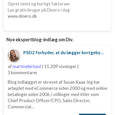
Nødvendig
Opret nemt og hurtigt fakturaer
Lav gratis bruger på Dinero i dag
Ydeevne
www.dinero.dk
Funktionel
Annoncering / marketing
Nye ekspertblog-indlæg om Div.
PSD2 forbyder, at du lægger kortgebyret ud til dine kunder fra 1. januar 2018
af
martinebirlund
|
11.209 visninger
|
3 kommentarer
Blog indlægget er skrevet af Susan Kaae Jeg har
arbejdet med eCommerce siden 2000 og med online
betalinger siden 2006, i stillinger med titler som
Chief Product Officer/CPO, Sales Director,
Commercial...