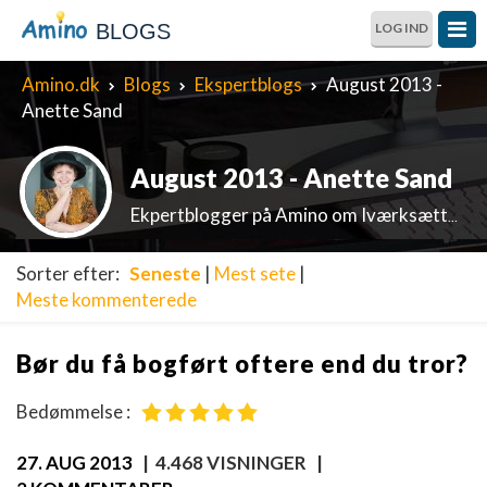
BLOGS
LOG IND
Amino.dk
Blogs
Ekspertblogs
August 2013 -
Anette Sand
August 2013 - Anette Sand
Ekpertblogger på Amino om Iværksætterøkonomi og regnskabsudfordringer
Sorter efter:
Seneste
|
Mest sete
|
Meste kommenterede
Bør du få bogført oftere end du tror?
Bedømmelse :
27. AUG 2013
| 4.468 VISNINGER |