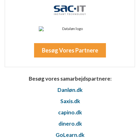
Ikke-IAB-behandlingsformål:
Nødvendig
Ydeevne
Funktionel
Besøg Vores Partnere
Annoncering / marketing
Besøg vores samarbejdspartnere:
Danløn.dk
Saxis.dk
capino.dk
dinero.dk
GoLearn.dk