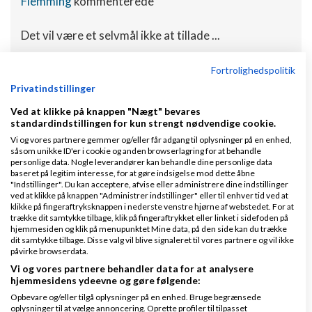
Flemming
kommenterede
Det vil være et selvmål ikke at tillade ...
Fortrolighedspolitik
Kørselsgodtgørelse for 20...
Privatindstillinger
Inger Trier Ramsnæs
kommenterede
Ved at klikke på knappen "Nægt" bevares
standardindstillingen for kun strengt nødvendige cookie.
Kan jeg trække kørsel fra når jeg arbejd...
Vi og vores partnere gemmer og/eller får adgang til oplysninger på en enhed,
såsom unikke ID'er i cookie og anden browserlagring for at behandle
personlige data. Nogle leverandører kan behandle dine personlige data
Kørselstaksterne falder i...
baseret på legitim interesse, for at gøre indsigelse mod dette åbne
"Indstillinger". Du kan acceptere, afvise eller administrere dine indstillinger
ved at klikke på knappen "Administrer indstillinger" eller til enhver tid ved at
Cookie - John Hannover
kommenterede
klikke på fingeraftryksknappen i nederste venstre hjørne af webstedet. For at
trække dit samtykke tilbage, klik på fingeraftrykket eller linket i sidefoden på
hjemmesiden og klik på menupunktet Mine data, på den side kan du trække
Hlin - Ja du kan sige ansatte har det li...
dit samtykke tilbage. Disse valg vil blive signaleret til vores partnere og vil ikke
påvirke browserdata.
+
Indlæs flere kommentarer
Vi og vores partnere behandler data for at analysere
hjemmesidens ydeevne og gøre følgende:
Opbevare og/eller tilgå oplysninger på en enhed. Bruge begrænsede
Arkiv
oplysninger til at vælge annoncering. Oprette profiler til tilpasset