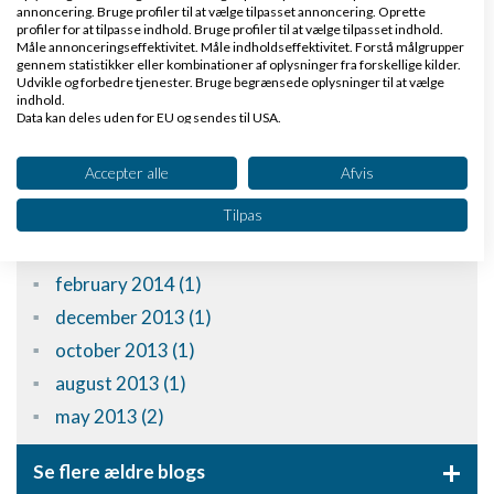
annoncering. Bruge profiler til at vælge tilpasset annoncering. Oprette
profiler for at tilpasse indhold. Bruge profiler til at vælge tilpasset indhold.
Måle annonceringseffektivitet. Måle indholdseffektivitet. Forstå målgrupper
april 2021 (1)
gennem statistikker eller kombinationer af oplysninger fra forskellige kilder.
Udvikle og forbedre tjenester. Bruge begrænsede oplysninger til at vælge
september 2020 (1)
indhold.
december 2015 (1)
Data kan deles uden for EU og sendes til USA.
Dit samtykke og cookie gælder udelukkende for denne hjemmeside/app.
april 2015 (1)
Se partnerliste (2 IAB-leverandører)
Accepter alle
Afvis
january 2015 (1)
Vi bruger dine data til følgende formål:
Tilpas
november 2014 (2)
IAB's behandlingsformål:
june 2014 (1)
Opbevare og/eller tilgå oplysninger på en
enhed
february 2014 (1)
december 2013 (1)
Bruge begrænsede oplysninger til at vælge
annoncering
october 2013 (1)
august 2013 (1)
Oprette profiler til tilpasset annoncering
may 2013 (2)
Bruge profiler til at vælge tilpasset
annoncering
+
Se flere ældre blogs