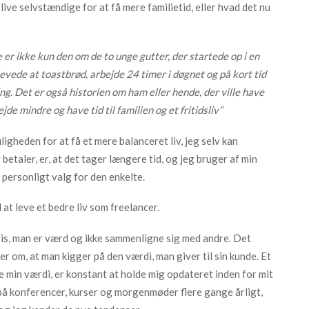
ive selvstændige for at få mere familietid, eller hvad det nu
er ikke kun den om de to unge gutter, der startede op i en
levede at toastbrød, arbejde 24 timer i døgnet og på kort tid
ng. Det er også historien om ham eller hende, der ville have
jde mindre og have tid til familien og et fritidsliv”
igheden for at få et mere balanceret liv, jeg selv kan
betaler, er, at det tager længere tid, og jeg bruger af min
t personligt valg for den enkelte.
 at leve et bedre liv som freelancer.
ris, man er værd og ikke sammenligne sig med andre. Det
r om, at man kigger på den værdi, man giver til sin kunde. Et
ge min værdi, er konstant at holde mig opdateret inden for mit
 på konferencer, kurser og morgenmøder flere gange årligt,