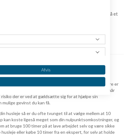
vad enten du er lønmodtager eller selvstændig, at få få et
dre arbejdstid. Det er kun din kreativitet, der sætter
skrev den sø, 09 Jul 2020 13:01
Afvis
t du tager beslutninger der passer til dit energiniveau.
rksomheder er altid at der er rigtig mange forskellige
jo flere faglige områder din virksomhed berører jo sværere er
i har også i dette land enlendige forhold for selvstændige når
risiko der er ved at gældsætte sig for at hjælpe sin
 mulige gevinst du kan få.
din husleje så er du ofte tvunget til at vælge mellem at 10
lp kan koste ligeså meget som din nulpunktsomkostninger, og
em at bruge 100 timer på at lave arbejdet selv og være sikke
 husleje eller købe 10 timer fra en ekspert, for selv at holde