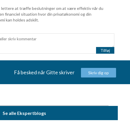
oplysninger fra forskellige
 lettere at træffe beslutninger om at være effektiv når du
en financiel situation hvor din privatøkonomi og din
i kan holdes adskilt.
Tilføj
Få besked når Gitte skriver
Skriv dig op
Se alle Ekspertblogs