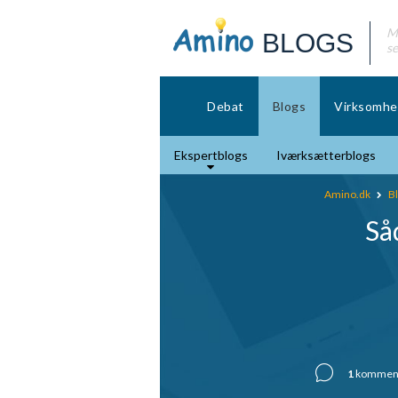
Mø
BLOGS
se
Debat
Blogs
Virksomhe
Ekspertblogs
Iværksætterblogs
Amino.dk
B
Såd
1
komment