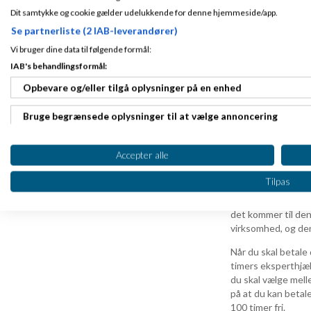
Dit samtykke og cookie gælder udelukkende for denne hjemmeside/app.
Så det er bestemt muligt, h
Se partnerliste (2 IAB-leverandører)
mere balanceret liv med min
Vi bruger dine data til følgende formål:
grænser.
IAB's behandlingsformål:
Opbevare og/eller tilgå oplysninger på en enhed
Hvor mange stjerner giver du? :
Bruge begrænsede oplysninger til at vælge annoncering
BroncofanDK
Oprette profiler til tilpasset annoncering
Accepter alle
Glimrende for dig a
Problemet i små vi
Bruge profiler til at vælge tilpasset annoncering
Tilpas
arbejdsopgaver og 
det at klare alt. V
Oprette profiler for at tilpasse indhold
det kommer til den 
virksomhed, og den
Bruge profiler til at vælge tilpasset indhold
Når du skal betale 
Måle annonceringseffektivitet
timers eksperthjæ
du skal vælge mell
Måle indholdseffektivitet
på at du kan betale
100 timer fri.