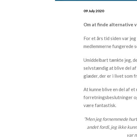
09 July 2020
Om at finde alternative ve
For et års tid siden var je
medlemmerne fungerede so
Umiddelbart tænkte jeg, de
selvstændig at blive del a
glæder, der er i livet som f
At kunne blive en del af e
forretningsbeslutninger og 
være fantastisk.
”Men jeg fornemmede hurtig
andet fordi, jeg ikke kun
var n