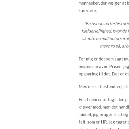
mennesker, der vælger at bl
kan være.
”En iværksætterhistorie 
kælderlejlighed, hvor de 
skabte en millionforretni
mere ro på, arbe
For mig er det som sagt mul
bestemme over. Prisen, jeg 
opsparing til det. Det er e
Men der er bestemt veje til
En af dem er at tage den p
kræver mod, men det handle
middel, jeg bruger til at ø
felt, som er HR. Jeg tager