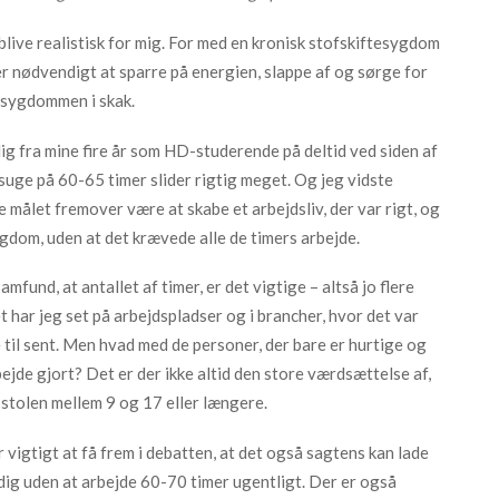
e blive realistisk for mig. For med en kronisk stofskiftesygdom
 er nødvendigt at sparre på energien, slappe af og sørge for
e sygdommen i skak.
lig fra mine fire år som HD-studerende på deltid ved siden af
dsuge på 60-65 timer slider rigtig meget. Og jeg vidste
le målet fremover være at skabe et arbejdsliv, der var rigt, og
dom, uden at det krævede alle de timers arbejde.
mfund, at antallet af timer, er det vigtige – altså jo flere
et har jeg set på arbejdspladser og i brancher, hvor det var
 til sent. Men hvad med de personer, der bare er hurtige og
rbejde gjort? Det er der ikke altid den store værdsættelse af,
å stolen mellem 9 og 17 eller længere.
 vigtigt at få frem i debatten, at det også sagtens kan lade
ig uden at arbejde 60-70 timer ugentligt. Der er også