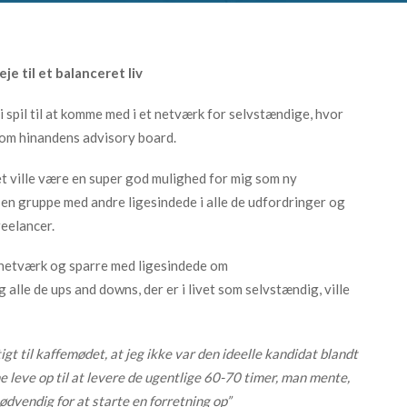
je til et balanceret liv
g i spil til at komme med i et netværk for selvstændige, hvor
m hinandens advisory board.
t ville være en super god mulighed for mig som ny
f en gruppe med andre ligesindede i alle de udfordringer og
reelancer.
t netværk og sparre med ligesindede om
alle de ups and downs, der er i livet som selvstændig, ville
t til kaffemødet, at jeg ikke var den ideelle kandidat blandt
ne leve op til at levere de ugentlige 60-70 timer, man mente,
ødvendig for at starte en forretning op”