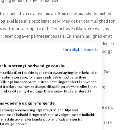
 og jeg kender de nye tendenser.
strerende at være alene om alt. Som enkeltmandvirksomhed
og skal løse alle problemer selv. Med det er der mulighed for
 ved at betale sig fra det. Det behøves ikke være dyrt, hvis
er løser opgaver på freelancebasis. En anden mulighed er at
 kender også til folk, der bytter sig til hjælp hos hinanden. Er
Fortrolighedspolitik
kation og den anden i onlinemarketing hjælper de gensidigt
or kun strengt nødvendige cookie.
g har taget, er kun at arbejde til kl. 15-15:30 hver dag. Det
m unikke ID'er i cookie og anden browserlagring for at behandle
legitim interesse, for at gøre indsigelse mod dette åbne
l en pause de dage, hvor jeg gerne vil dyrke en
 klikke på knappen "Administrer indstillinger" eller til enhver tid
. Pausen fra kl. 15:00 gør det muligt – ellers er der ikke
 trække dit samtykke tilbage, klik på fingeraftrykket eller linket
kke dit samtykke tilbage. Disse valg vil blive signaleret til
ns ydeevne og gøre følgende:
r - Succes med en 40 timers arbejdsuge” indvier ledere os i,
at vælge annoncering. Oprette profiler til tilpasset
ugt til at arbejde mere effektivt på mindre tid. Gennem
t tilpasse indhold. Bruge profiler til at vælge tilpasset indhold.
em statistikker eller kombinationer af oplysninger fra
lyses det, hvordan lederne opnår de nødvendige resultater
l at vælge indhold.
fleste.