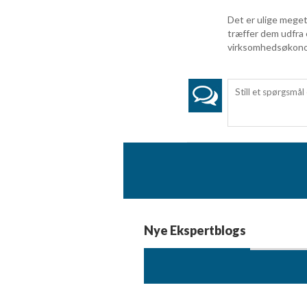
Forstå målgrupper gennem statistikker eller kombinationer af 
kilder
Det er ulige meget
træffer dem udfra 
Udvikle og forbedre tjenester
virksomhedsøkonom
Bruge begrænsede oplysninger til at vælge indhold
IAB Special Features:
Bruge præcise geografiske placeringsoplysninger
Identificere enheder baseret på aktivt anmodede oplysninger
Ikke-IAB-behandlingsformål:
Nødvendig
Ydeevne
Nye Ekspertblogs
Funktionel
Annoncering / marketing