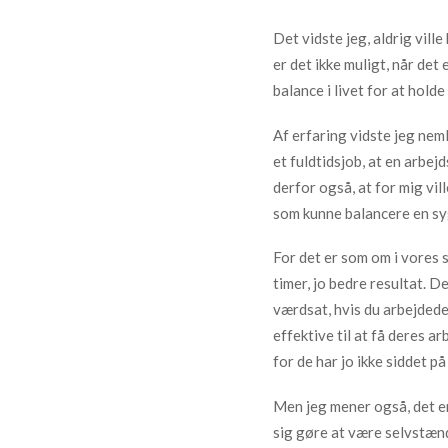
Det vidste jeg, aldrig vill
er det ikke muligt, når det
balance i livet for at hold
Af erfaring vidste jeg nem
et fuldtidsjob, at en arbej
derfor også, at for mig vil
som kunne balancere en syg
For det er som om i vores sa
timer, jo bedre resultat. D
værdsat, hvis du arbejdede
effektive til at få deres a
for de har jo ikke siddet p
Men jeg mener også, det er
sig gøre at være selvstænd