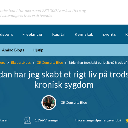
destedet for mere end 280.000 iværksættere og
lvstændige erhvervsdrivende.
dsbørs
Freelancer
Kapital
Regnskab
Events
R
Amino Blogs
Hjælp
logs
Ekspertblogs
GR Consults Blog
Sådan har jeg skabt et rigt liv på trods 
an har jeg skabt et rigt liv på trod
kronisk sygdom
GR Consults Blog
arer
1.766
Visninger
Hvor mange stjerner giver du? :