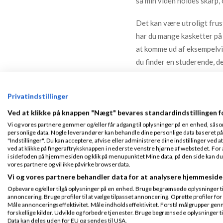
så min viden holdes skarp,
Det kan være utroligt fru
har du mange kasketter på 
at komme ud af eksempelvis
du finder en studerende, d
netværke sig til hjælp – jeg
den ene ekspert i kommuni
Privatindstillinger
hinanden.
Ved at klikke på knappen "Nægt" bevares standardindstillingen f
En anden livsbeslutning, je
Vi og vores partnere gemmer og/eller får adgang til oplysninger på en enhed, såso
personlige data. Nogle leverandører kan behandle dine personlige data baseret på 
gør jeg for at skabe rum ti
"Indstillinger". Du kan acceptere, afvise eller administrere dine indstillinger ved at
fritidsinteresse om aftenen
ved at klikke på fingeraftryksknappen i nederste venstre hjørne af webstedet. For at
i sidefoden på hjemmesiden og klik på menupunktet Mine data, på den side kan du træ
energi nok.
vores partnere og vil ikke påvirke browserdata.
Vi og vores partnere behandler data for at analysere hjemmeside
I bogen ”Den effektive lede
Opbevare og/eller tilgå oplysninger på en enhed. Bruge begrænsede oplysninger til 
hvilke strategier de har br
annoncering. Bruge profiler til at vælge tilpasset annoncering. Oprette profiler for a
Måle annonceringseffektivitet. Måle indholdseffektivitet. Forstå målgrupper genn
dybdegående interviews be
forskellige kilder. Udvikle og forbedre tjenester. Bruge begrænsede oplysninger ti
Data kan deles uden for EU og sendes til USA.
på langt kortere tid end de 