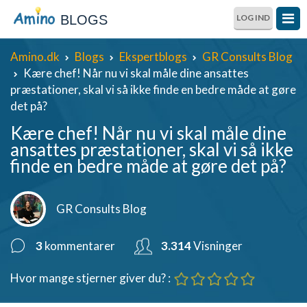
BLOGS
LOG IND
Amino.dk
Blogs
Ekspertblogs
GR Consults Blog
Kære chef! Når nu vi skal måle dine ansattes
præstationer, skal vi så ikke finde en bedre måde at gøre
det på?
Kære chef! Når nu vi skal måle dine
ansattes præstationer, skal vi så ikke
finde en bedre måde at gøre det på?
GR Consults Blog
3
kommentarer
3.314
Visninger
Hvor mange stjerner giver du? :