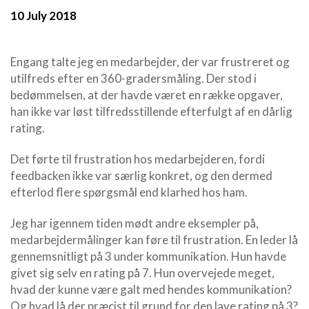
10 July 2018
Engang talte jeg en medarbejder, der var frustreret og
utilfreds efter en 360-gradersmåling. Der stod i
bedømmelsen, at der havde været en række opgaver,
han ikke var løst tilfredsstillende efterfulgt af en dårlig
rating.
Det førte til frustration hos medarbejderen, fordi
feedbacken ikke var særlig konkret, og den dermed
efterlod flere spørgsmål end klarhed hos ham.
Jeg har igennem tiden mødt andre eksempler på,
medarbejdermålinger kan føre til frustration. En leder lå
gennemsnitligt på 3 under kommunikation. Hun havde
givet sig selv en rating på 7. Hun overvejede meget,
hvad der kunne være galt med hendes kommunikation?
Og hvad lå der præcist til grund for den lave rating på 3?