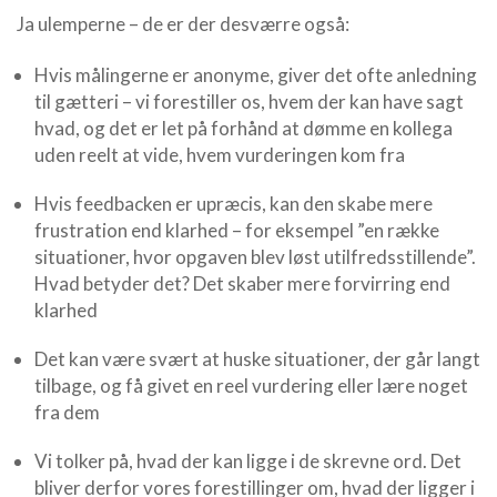
Ja ulemperne – de er der desværre også:
Hvis målingerne er anonyme, giver det ofte anledning
til gætteri – vi forestiller os, hvem der kan have sagt
hvad, og det er let på forhånd at dømme en kollega
uden reelt at vide, hvem vurderingen kom fra
Hvis feedbacken er upræcis, kan den skabe mere
frustration end klarhed – for eksempel ”en række
situationer, hvor opgaven blev løst utilfredsstillende”.
Hvad betyder det? Det skaber mere forvirring end
klarhed
Det kan være svært at huske situationer, der går langt
tilbage, og få givet en reel vurdering eller lære noget
fra dem
Vi tolker på, hvad der kan ligge i de skrevne ord. Det
bliver derfor vores forestillinger om, hvad der ligger i