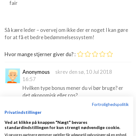
fair
Så kære leder – overvej om ikke der er noget I kan gøre
for at få et bedre bedømmelsessystem!
Hvor mange stjerner giver du? :
Anonymous
skrev den sø, 10 Jul 2018
16:57
Hvilken type bonus mener du vi bør bruge? er
det økonomisk eller ros?
Fortrolighedspolitik
Privatindstillinger
Patrick
skrev den sø, 11 Jul 2018 23:32
Ved at klikke på knappen "Nægt" bevares
Ift. bonus afhænger det helt og holdent af den
standardindstillingen for kun strengt nødvendige cookie.
givne medarbejders motivationsfaktorer.
Vi og vores partnere gemmer og/eller får adgang til oplysninger på en enhed,