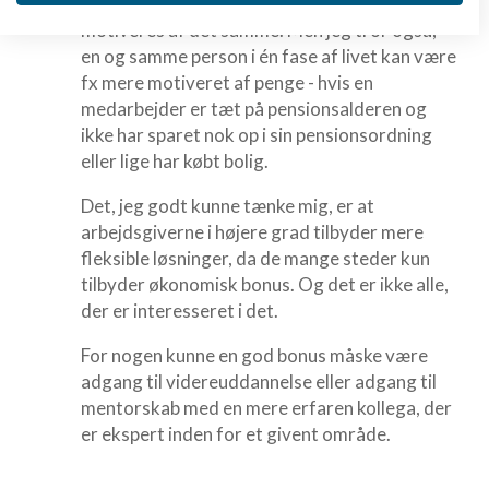
Det er rigtigt, at vi som mennesker ikke
IAB's behandlingsformål:
motiveres af det samme. Men jeg tror også,
Opbevare og/eller tilgå oplysninger på en
enhed
en og samme person i én fase af livet kan være
fx mere motiveret af penge - hvis en
Bruge begrænsede oplysninger til at vælge
medarbejder er tæt på pensionsalderen og
annoncering
ikke har sparet nok op i sin pensionsordning
eller lige har købt bolig.
Oprette profiler til tilpasset annoncering
Det, jeg godt kunne tænke mig, er at
Bruge profiler til at vælge tilpasset
annoncering
arbejdsgiverne i højere grad tilbyder mere
fleksible løsninger, da de mange steder kun
Oprette profiler for at tilpasse indhold
tilbyder økonomisk bonus. Og det er ikke alle,
der er interesseret i det.
Bruge profiler til at vælge tilpasset indhold
For nogen kunne en god bonus måske være
Måle annonceringseffektivitet
adgang til videreuddannelse eller adgang til
Måle indholdseffektivitet
mentorskab med en mere erfaren kollega, der
er ekspert inden for et givent område.
Forstå målgrupper gennem statistikker eller
kombinationer af oplysninger fra forskellige
kilder