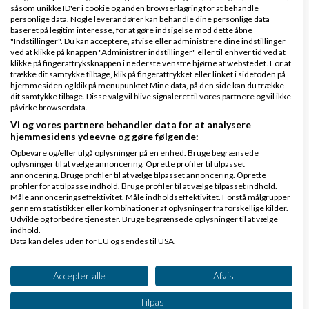
Nogle bliver motiveret af flere penge, andre
såsom unikke ID'er i cookie og anden browserlagring for at behandle
bliver motiveret af et ekstra klap på skulderen
personlige data. Nogle leverandører kan behandle dine personlige data
baseret på legitim interesse, for at gøre indsigelse mod dette åbne
eller måske noget mere ansvar.
"Indstillinger". Du kan acceptere, afvise eller administrere dine indstillinger
ved at klikke på knappen "Administrer indstillinger" eller til enhver tid ved at
klikke på fingeraftryksknappen i nederste venstre hjørne af webstedet. For at
trække dit samtykke tilbage, klik på fingeraftrykket eller linket i sidefoden på
Gitte Randrup
skrev den sø, 18 Jul 2018
hjemmesiden og klik på menupunktet Mine data, på den side kan du trække
12:48
dit samtykke tilbage. Disse valg vil blive signaleret til vores partnere og vil ikke
påvirke browserdata.
Kære Pia og Patrick
Vi og vores partnere behandler data for at analysere
hjemmesidens ydeevne og gøre følgende:
Mange tak for jeres kommentarer!
Opbevare og/eller tilgå oplysninger på en enhed. Bruge begrænsede
oplysninger til at vælge annoncering. Oprette profiler til tilpasset
Jeg mener, at ros skal være en integreret del
annoncering. Bruge profiler til at vælge tilpasset annoncering. Oprette
profiler for at tilpasse indhold. Bruge profiler til at vælge tilpasset indhold.
af hverdagen, så den ikke kun kommer ved den
Måle annonceringseffektivitet. Måle indholdseffektivitet. Forstå målgrupper
årlige MUS-samtale, hvor vi er kommet langt
gennem statistikker eller kombinationer af oplysninger fra forskellige kilder.
Udvikle og forbedre tjenester. Bruge begrænsede oplysninger til at vælge
væk fra den konkrete situation. Så vil den
indhold.
også virke mere motiverende.
Data kan deles uden for EU og sendes til USA.
Dit samtykke og cookie gælder udelukkende for denne hjemmeside/app.
Men ros som decideret bonus ser jeg det ikke
Se partnerliste (2 IAB-leverandører)
Accepter alle
Afvis
være.
Vi bruger dine data til følgende formål:
Tilpas