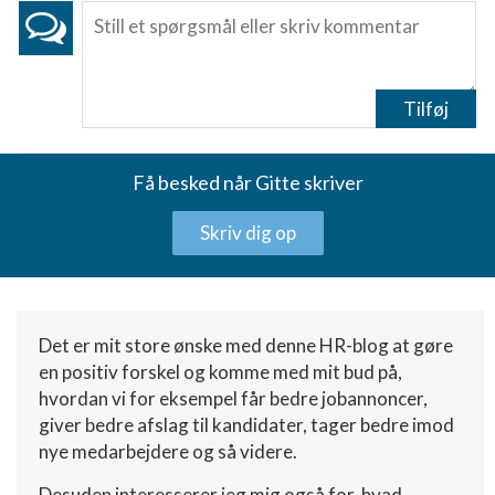
Udvikle og forbedre tjenester
Bruge begrænsede oplysninger til at vælge
indhold
Tilføj
IAB Special Features:
Bruge præcise geografiske
Få besked når Gitte skriver
placeringsoplysninger
Skriv dig op
Identificere enheder baseret på aktivt
anmodede oplysninger
Ikke-IAB-behandlingsformål:
Nødvendig
Det er mit store ønske med denne HR-blog at gøre
en positiv forskel og komme med mit bud på,
Ydeevne
hvordan vi for eksempel får bedre jobannoncer,
Funktionel
giver bedre afslag til kandidater, tager bedre imod
nye medarbejdere og så videre.
Annoncering / marketing
Desuden interesserer jeg mig også for, hvad