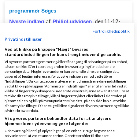
programmør Søges
af
,
den 11-12-
Nyeste indlæg
PhilipLudvigsen
2025 kl. 08:37
Fortrolighedspolitik
Privatindstillinger
1 svar
Ved at klikke på knappen "Nægt" bevares
standardindstillingen for kun strengt nødvendige cookie.
Vi og vores partnere gemmer og/eller får adgang til oplysninger på en enhed,
såsom unikke ID'er i cookie og anden browserlagring for at behandle
personlige data. Nogle leverandører kan behandle dine personlige data
baseret på legitim interesse, for at gøre indsigelse mod dette åbne
"Indstillinger". Du kan acceptere, afvise eller administrere dine indstillinger
Klar lønnen med Danløn
ved at klikke på knappen "Administrer indstillinger" eller til enhver tid ved at
klikke på fingeraftryksknappen i nederste venstre hjørne af webstedet. For at
Lav løn på et øjeblik–nemt, sikkert
trække dit samtykke tilbage, klik på fingeraftrykket eller linket i sidefoden på
og billigt. Opret gratis konto.
hjemmesiden og klik på menupunktet Mine data, på den side kan du trække
dit samtykke tilbage. Disse valg vil blive signaleret til vores partnere og vil ikke
www.danlon.dk/
påvirke browserdata.
Vi og vores partnere behandler data for at analysere
hjemmesidens ydeevne og gøre følgende:
Køb en virksomhed
Opbevare og/eller tilgå oplysninger på en enhed. Bruge begrænsede
Køb en virksomhed med
oplysninger til at vælge annoncering. Oprette profiler til tilpasset