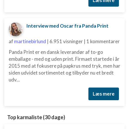
Læs mere
Ikke-IAB-behandlingsformål:
Nødvendig
Interview med Oscar fra Panda Print
Ydeevne
Funktionel
af
martinebirlund
|
6.951 visninger
|
1 kommentarer
Panda Print er en dansk leverandør af to-go
Annoncering / marketing
emballage - med og uden print. Firmaet startede i år
2015 med at fokusere på papkrus med tryk, men har
siden udvidet sortimentet og tilbyder nu et bredt
udv...
Læs mere
Top karmaliste (30 dage)