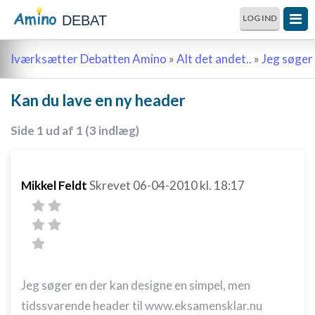
DEBAT
LOG IND
Iværksætter Debatten Amino
»
Alt det andet..
»
Jeg søger 
Kan du lave en ny header
Side 1 ud af 1 (3 indlæg)
Mikkel Feldt
Skrevet
06-04-2010
kl. 18:17
Jeg søger en der kan designe en simpel, men
tidssvarende header til www.eksamensklar.nu