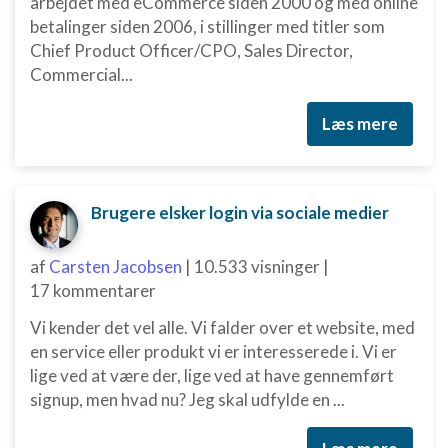
arbejdet med eCommerce siden 2000 og med online
Oprette profiler for at tilpasse indhold
betalinger siden 2006, i stillinger med titler som
Bruge profiler til at vælge tilpasset indhold
Chief Product Officer/CPO, Sales Director,
Commercial...
Måle annonceringseffektivitet
Læs mere
Måle indholdseffektivitet
Forstå målgrupper gennem statistikker eller
kombinationer af oplysninger fra forskellige
kilder
Brugere elsker login via sociale medier
Udvikle og forbedre tjenester
af
Carsten Jacobsen
|
10.533 visninger
|
Bruge begrænsede oplysninger til at vælge
17 kommentarer
indhold
Vi kender det vel alle. Vi falder over et website, med
IAB Special Features:
en service eller produkt vi er interesserede i. Vi er
Bruge præcise geografiske
lige ved at være der, lige ved at have gennemført
placeringsoplysninger
signup, men hvad nu? Jeg skal udfylde en ...
Identificere enheder baseret på aktivt
anmodede oplysninger