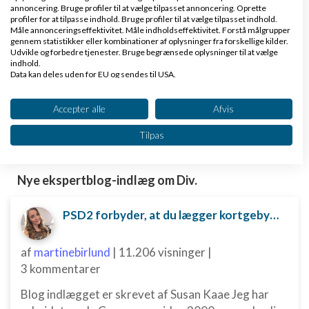
annoncering. Bruge profiler til at vælge tilpasset annoncering. Oprette
kunder og omsætning hos Saxis
profiler for at tilpasse indhold. Bruge profiler til at vælge tilpasset indhold.
www.saxis.dk
Måle annonceringseffektivitet. Måle indholdseffektivitet. Forstå målgrupper
gennem statistikker eller kombinationer af oplysninger fra forskellige kilder.
Udvikle og forbedre tjenester. Bruge begrænsede oplysninger til at vælge
Dinero Regnskabsprogram
indhold.
Data kan deles uden for EU og sendes til USA.
Opret nemt og hurtigt fakturaer
Dit samtykke og cookie gælder udelukkende for denne hjemmeside/app.
Lav gratis bruger på Dinero i dag
Se partnerliste (2 IAB-leverandører)
Accepter alle
Afvis
www.dinero.dk
Vi bruger dine data til følgende formål:
Tilpas
IAB's behandlingsformål:
Opbevare og/eller tilgå oplysninger på en
enhed
Nye ekspertblog-indlæg om Div.
Bruge begrænsede oplysninger til at vælge
PSD2 forbyder, at du lægger kortgebyret ud til dine kunder fra 1. januar 2018
annoncering
Oprette profiler til tilpasset annoncering
af
martinebirlund
|
11.206 visninger
|
3 kommentarer
Bruge profiler til at vælge tilpasset
annoncering
Blog indlægget er skrevet af Susan Kaae Jeg har