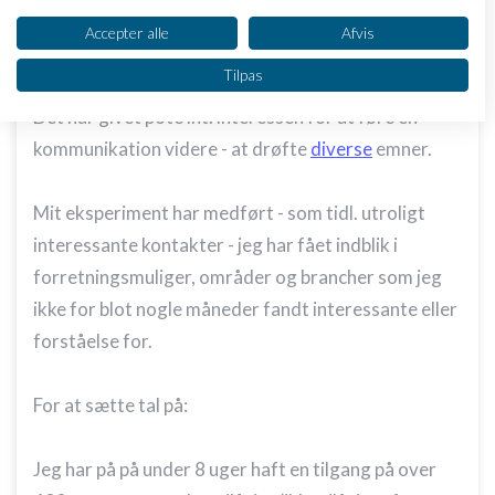
Dit samtykke og cookie gælder udelukkende for denne hjemmeside/app.
har smækket en bred variation af billeder op, som
Se partnerliste (2 IAB-leverandører)
Accepter alle
Afvis
viser lidt fra min "hverdag"...
Vi bruger dine data til følgende formål:
Tilpas
IAB's behandlingsformål:
Det har givet pote iht. interessen for at føre en
Opbevare og/eller tilgå oplysninger på en
enhed
kommunikation videre - at drøfte
diverse
emner.
Bruge begrænsede oplysninger til at vælge
annoncering
Mit eksperiment har medført - som tidl. utroligt
interessante kontakter - jeg har fået indblik i
Oprette profiler til tilpasset annoncering
forretningsmuliger, områder og brancher som jeg
Bruge profiler til at vælge tilpasset
ikke for blot nogle måneder fandt interessante eller
annoncering
forståelse for.
Oprette profiler for at tilpasse indhold
For at sætte tal på:
Bruge profiler til at vælge tilpasset indhold
Måle annonceringseffektivitet
Jeg har på på under 8 uger haft en tilgang på over