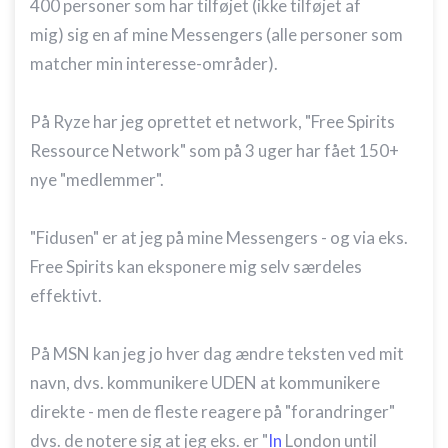
Måle indholdseffektivitet
400 personer som har tilføjet (ikke tilføjet af
mig) sig en af mine Messengers (alle personer som
Forstå målgrupper gennem statistikker eller
kombinationer af oplysninger fra forskellige
matcher min interesse-områder).
kilder
Udvikle og forbedre tjenester
På Ryze har jeg oprettet et network, "Free Spirits
Ressource Network" som på 3 uger har fået 150+
Bruge begrænsede oplysninger til at vælge
indhold
nye "medlemmer".
IAB Special Features:
"Fidusen" er at jeg på mine Messengers - og via eks.
Bruge præcise geografiske
placeringsoplysninger
Free Spirits kan eksponere mig selv særdeles
effektivt.
Identificere enheder baseret på aktivt
anmodede oplysninger
Ikke-IAB-behandlingsformål:
På MSN kan jeg jo hver dag ændre teksten ved mit
Nødvendig
navn, dvs. kommunikere UDEN at kommunikere
direkte - men de fleste reagere på "forandringer"
Ydeevne
dvs. de notere sig at jeg eks. er "
In
London until