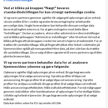
snarere fordi mange glemmer at præsentere dem
Ved at klikke på knappen "Nægt" bevares
standardindstillingen for kun strengt nødvendige cookie.
selv.
Vi og vores partnere gemmer og/eller får adgang til oplysninger på en enhed,
såsom unikke ID'er i cookie og anden browserlagring for at behandle
personlige data. Nogle leverandører kan behandle dine personlige data
Man skal huske på en gylden regel: Folk vælger dig,
baseret på legitim interesse, for at gøre indsigelse mod dette åbne
"Indstillinger". Du kan acceptere, afvise eller administrere dine indstillinger
"køber dig", fordi de enten kender dig, kan li´ dig eller
ved at klikke på knappen "Administrer indstillinger" eller til enhver tid ved at
klikke på fingeraftryksknappen i nederste venstre hjørne af webstedet. For at
har tillid til dig.
trække dit samtykke tilbage, klik på fingeraftrykket eller linket i sidefoden på
hjemmesiden og klik på menupunktet Mine data, på den side kan du trække
dit samtykke tilbage. Disse valg vil blive signaleret til vores partnere og vil ikke
Men tilbage til mit eksperiment:
påvirke browserdata.
Først og fremmest har jeg sørget for at have så
Vi og vores partnere behandler data for at analysere
hjemmesidens ydeevne og gøre følgende:
udførlige profiler som overhovedet muligt i eks.
Opbevare og/eller tilgå oplysninger på en enhed. Bruge begrænsede
MSN Messenger, Yahoo,
Skype
- og memberprofiler
oplysninger til at vælge annoncering. Oprette profiler til tilpasset
annoncering. Bruge profiler til at vælge tilpasset annoncering. Oprette
på eks.
og
Ryze.com
profiler for at tilpasse indhold. Bruge profiler til at vælge tilpasset indhold.
Mingler.dk
Måle annonceringseffektivitet. Måle indholdseffektivitet. Forstå målgrupper
gennem statistikker eller kombinationer af oplysninger fra forskellige kilder.
Udvikle og forbedre tjenester. Bruge begrænsede oplysninger til at vælge
Derudover linker jeg aktivt til min "personlige" side,
indhold.
Data kan deles uden for EU og sendes til USA.
en
blog
som ikke er en blog (
) hvor jeg
www.burholt.dk