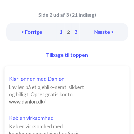
Side 2 ud af 3 (21 indlæg)
< Forrige
1
3
Næste >
2
Tilbage til toppen
Klar lønnen med Danløn
Lav løn på et øjeblik–nemt, sikkert
og billigt. Opret gratis konto.
www.danlon.dk/
Køb en virksomhed
Køb en virksomhed med
kunder og omsætning hos Saxis