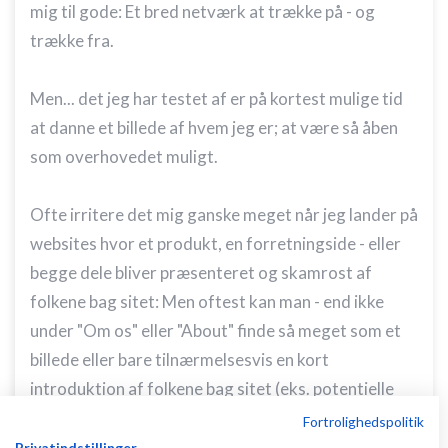
mig til gode: Et bred netværk at trække på - og
trække fra.
Men... det jeg har testet af er på kortest mulige tid
at danne et billede af hvem jeg er; at være så åben
som overhovedet muligt.
Ofte irritere det mig ganske meget når jeg lander på
websites hvor et produkt, en forretningside - eller
begge dele bliver præsenteret og skamrost af
folkene bag sitet: Men oftest kan man - end ikke
under "Om os" eller "About" finde så meget som et
billede eller bare tilnærmelsesvis en kort
introduktion af folkene bag sitet (eks. potentielle
samarbejdspartnere) - jeg tror ikke det skyldes at
Fortrolighedspolitik
der er noget fordækt - det er uhyre sjældent - men
Privatindstillinger