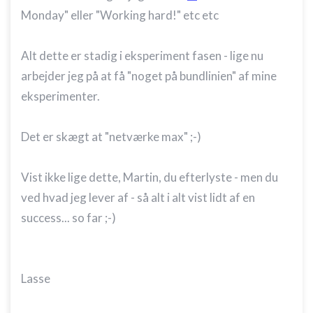
Funktionel
Monday" eller "Working hard!" etc etc
Annoncering / marketing
Alt dette er stadig i eksperiment fasen - lige nu
arbejder jeg på at få "noget på bundlinien" af mine
eksperimenter.
Det er skægt at "netværke max" ;-)
Vist ikke lige dette, Martin, du efterlyste - men du
ved hvad jeg lever af - så alt i alt vist lidt af en
success... so far ;-)
Lasse