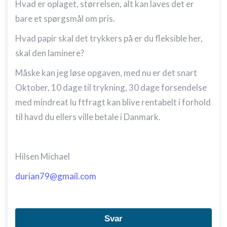
Hvad er oplaget, størrelsen, alt kan laves det er
Ikke-IAB-behandlingsformål:
bare et spørgsmål om pris.
Nødvendig
Hvad papir skal det trykkers på er du fleksible her,
Ydeevne
skal den laminere?
Funktionel
Måske kan jeg løse opgaven, med nu er det snart
Oktober, 10 dage til trykning, 30 dage forsendelse
Annoncering / marketing
med mindreat lu ftfragt kan blive rentabelt i forhold
til havd du ellers ville betale i Danmark.
Hilsen Michael
durian79@gmail.com
Svar