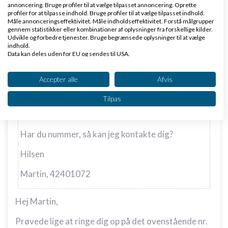
annoncering. Bruge profiler til at vælge tilpasset annoncering. Oprette
profiler for at tilpasse indhold. Bruge profiler til at vælge tilpasset indhold.
Slettet bruger
Skrevet
22-09-2009
kl. 13:49
Måle annonceringseffektivitet. Måle indholdseffektivitet. Forstå målgrupper
gennem statistikker eller kombinationer af oplysninger fra forskellige kilder.
Udvikle og forbedre tjenester. Bruge begrænsede oplysninger til at vælge
indhold.
Data kan deles uden for EU og sendes til USA.
Dit samtykke og cookie gælder udelukkende for denne hjemmeside/app.
Se partnerliste (2 IAB-leverandører)
Accepter alle
Afvis
Vi bruger dine data til følgende formål:
Martin Andsager:
Tilpas
IAB's behandlingsformål:
Hej Nicklas.
Opbevare og/eller tilgå oplysninger på en
enhed
Har du nummer, så kan jeg kontakte dig?
Bruge begrænsede oplysninger til at vælge
Hilsen
annoncering
Martin, 42401072
Oprette profiler til tilpasset annoncering
Hej Martin,
Bruge profiler til at vælge tilpasset
annoncering
Prøvede lige at ringe dig op på det ovenstående nr.