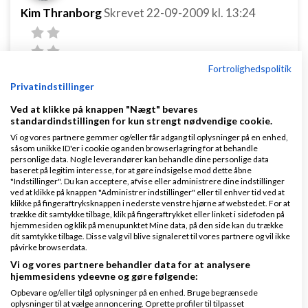
Kim Thranborg
Skrevet
22-09-2009
kl. 13:24
Fortrolighedspolitik
Privatindstillinger
Ved at klikke på knappen "Nægt" bevares
Hej Martin
standardindstillingen for kun strengt nødvendige cookie.
Kan man ikke skrive pm til dig ?
Vi og vores partnere gemmer og/eller får adgang til oplysninger på en enhed,
såsom unikke ID'er i cookie og anden browserlagring for at behandle
Vil gerne drøfte muligheder for samarbejde da
personlige data. Nogle leverandører kan behandle dine personlige data
baseret på legitim interesse, for at gøre indsigelse mod dette åbne
vores arbejdsområde ser ud til at relatere til
"Indstillinger". Du kan acceptere, afvise eller administrere dine indstillinger
ved at klikke på knappen "Administrer indstillinger" eller til enhver tid ved at
hinanden ;o)
klikke på fingeraftryksknappen i nederste venstre hjørne af webstedet. For at
trække dit samtykke tilbage, klik på fingeraftrykket eller linket i sidefoden på
hjemmesiden og klik på menupunktet Mine data, på den side kan du trække
Svar
dit samtykke tilbage. Disse valg vil blive signaleret til vores partnere og vil ikke
påvirke browserdata.
Vi og vores partnere behandler data for at analysere
hjemmesidens ydeevne og gøre følgende:
Opbevare og/eller tilgå oplysninger på en enhed. Bruge begrænsede
oplysninger til at vælge annoncering. Oprette profiler til tilpasset