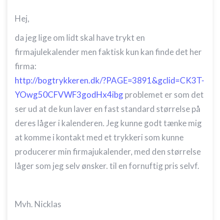
Hej,
da jeg lige om lidt skal have trykt en
firmajulekalender men faktisk kun kan finde det her
firma:
http://bogtrykkeren.dk/?PAGE=3891&gclid=CK3T-
YOwg50CFVWF3godHx4ibg
problemet er som det
ser ud at de kun laver en fast standard størrelse på
deres låger i kalenderen. Jeg kunne godt tænke mig
at komme i kontakt med et trykkeri som kunne
producerer min firmajukalender, med den størrelse
låger som jeg selv ønsker. til en fornuftig pris selvf.
Mvh. Nicklas