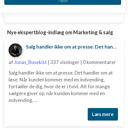
Tilpas
IAB's behandlingsformål:
www.dinero.dk
Opbevare og/eller tilgå oplysninger på en
enhed
Bruge begrænsede oplysninger til at vælge
Nye ekspertblog-indlæg om Marketing & salg
annoncering
Oprette profiler til tilpasset annoncering
Salg handler ikke om at presse. Det handler om at løse.
Bruge profiler til at vælge tilpasset
af
Jonas_Busekist
|
337 visninger
|
0 kommentarer
annoncering
Salg handler ikke om at presse. Det handler om at
Oprette profiler for at tilpasse indhold
løse. Når kunden kommer med en indvending,
Bruge profiler til at vælge tilpasset indhold
fortæller de dig, hvor de er i tvivl. Alt for mange
sælgere giver op, når kunden kommer med en
Måle annonceringseffektivitet
indvending, ...
Måle indholdseffektivitet
Læs mere
Forstå målgrupper gennem statistikker eller
kombinationer af oplysninger fra forskellige