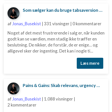
kilder
Som sælger kan du bruge tabsaversion til at skubbe kunden mod en beslutning.
Udvikle og forbedre tjenester
Bruge begrænsede oplysninger til at vælge
af
Jonas_Busekist
|
331 visninger
|
0 kommentarer
indhold
Noget af det mest frustrerende i salg er, når kunden
IAB Special Features:
godt kan se værdien, men stadig ikke træffer en
Bruge præcise geografiske
beslutning. De nikker, de forstår, de er enige… og
placeringsoplysninger
alligevel sker der ingenting. Det kan i nogle ti...
Identificere enheder baseret på aktivt
anmodede oplysninger
Læs mere
Ikke-IAB-behandlingsformål:
Nødvendig
Pains & Gains: Skab relevans, urgency og beslutningskraft i dit salg
Ydeevne
Funktionel
af
Jonas_Busekist
|
1.088 visninger
|
2 kommentarer
Annoncering / marketing