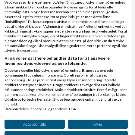
Vi og vores partnere gemmer og/eller får adgang til oplysninger på en enhed,
såsom unikke ID'er i cookie og anden browserlagring for at behandle
personlige data. Nogle leverandører kan behandle dine personlige data
baseret på legitim interesse, for at gøre indsigelse mod dette åbne
"Indstillinger". Du kan acceptere, afvise eller administrere dine indstillinger
ved at klikke på knappen "Administrer indstillinger" eller til enhver tid ved at
klikke på fingeraftryksknappen i nederste venstre hjørne af webstedet. For at
trække dit samtykke tilbage, klik på fingeraftrykket eller linket i sidefoden på
Klar lønnen med Danløn
hjemmesiden og klik på menupunktet Mine data, på den side kan du trække
dit samtykke tilbage. Disse valg vil blive signaleret til vores partnere og vil ikke
Lav løn på et øjeblik–nemt, sikkert
påvirke browserdata.
og billigt. Opret gratis konto.
Vi og vores partnere behandler data for at analysere
www.danlon.dk/
hjemmesidens ydeevne og gøre følgende:
Opbevare og/eller tilgå oplysninger på en enhed. Bruge begrænsede
oplysninger til at vælge annoncering. Oprette profiler til tilpasset
Køb en virksomhed
annoncering. Bruge profiler til at vælge tilpasset annoncering. Oprette
profiler for at tilpasse indhold. Bruge profiler til at vælge tilpasset indhold.
Køb en virksomhed med
Måle annonceringseffektivitet. Måle indholdseffektivitet. Forstå målgrupper
kunder og omsætning hos Saxis
gennem statistikker eller kombinationer af oplysninger fra forskellige kilder.
Udvikle og forbedre tjenester. Bruge begrænsede oplysninger til at vælge
www.saxis.dk
indhold.
Data kan deles uden for EU og sendes til USA.
Dit samtykke og cookie gælder udelukkende for denne hjemmeside/app.
Dinero Regnskabsprogram
Se partnerliste (2 IAB-leverandører)
Accepter alle
Afvis
Opret nemt og hurtigt fakturaer
Vi bruger dine data til følgende formål:
Lav gratis bruger på Dinero i dag