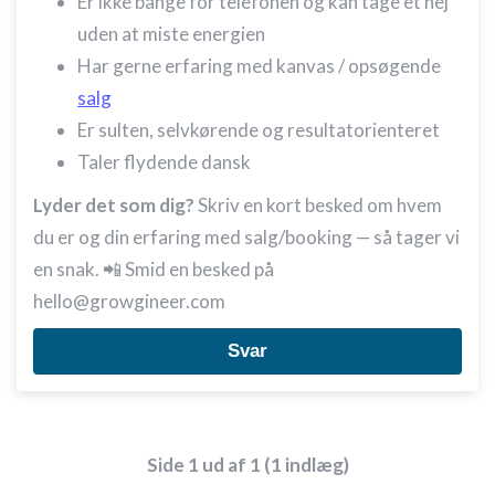
Er ikke bange for telefonen og kan tage et nej
uden at miste energien
Har gerne erfaring med kanvas / opsøgende
salg
Er sulten, selvkørende og resultatorienteret
Taler flydende dansk
Lyder det som dig?
Skriv en kort besked om hvem
du er og din erfaring med salg/booking — så tager vi
en snak. 📲 Smid en besked på
hello@growgineer.com
Svar
Side 1 ud af 1 (1 indlæg)