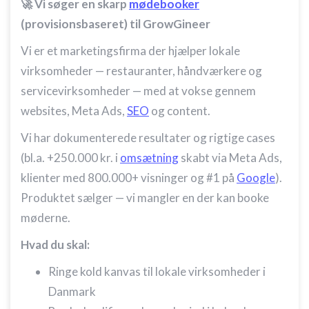
🚀 Vi søger en skarp
mødebooker
(provisionsbaseret) til GrowGineer
Vi er et marketingsfirma der hjælper lokale
virksomheder — restauranter, håndværkere og
servicevirksomheder — med at vokse gennem
websites, Meta Ads,
SEO
og content.
Vi har dokumenterede resultater og rigtige cases
(bl.a. +250.000 kr. i
omsætning
skabt via Meta Ads,
klienter med 800.000+ visninger og #1 på
Google
).
Produktet sælger — vi mangler en der kan booke
møderne.
Hvad du skal:
Ringe kold kanvas til lokale virksomheder i
Danmark