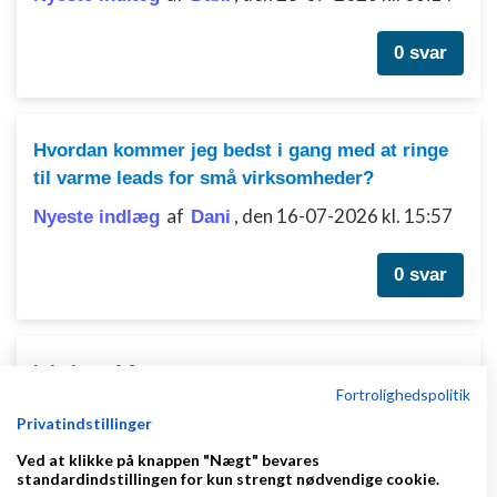
0 svar
Hvordan kommer jeg bedst i gang med at ringe
til varme leads for små virksomheder?
af
,
den 16-07-2026 kl. 15:57
Nyeste indlæg
Dani
0 svar
lukning af Aps
Fortrolighedspolitik
af
,
den 04-06-2026 kl.
Nyeste indlæg
simonp61
Privatindstillinger
22:37
Ved at klikke på knappen "Nægt" bevares
standardindstillingen for kun strengt nødvendige cookie.
1 svar