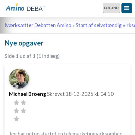
DEBAT
LOG IND
Iværksætter Debatten Amino
»
Start af selvstændig vir
Nye opgaver
Side 1 ud af 1 (1 indlæg)
Michael Broeng
Skrevet
18-12-2025
kl. 04:10
Jeg har netop startet en telemarketingvirksomhed