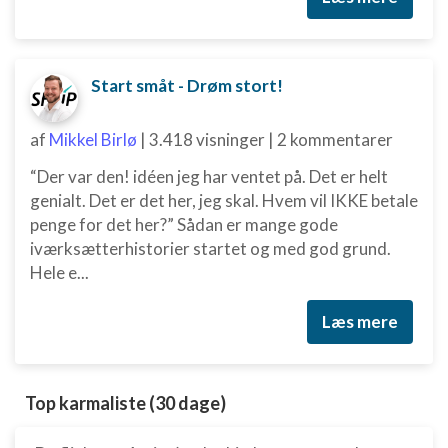
Udvikle og forbedre tjenester
Bruge begrænsede oplysninger til at vælge
indhold
Start småt - Drøm stort!
IAB Special Features:
af
Mikkel Birlø
|
3.418 visninger
|
2 kommentarer
Bruge præcise geografiske
placeringsoplysninger
“Der var den! idéen jeg har ventet på. Det er helt
Identificere enheder baseret på aktivt
genialt. Det er det her, jeg skal. Hvem vil IKKE betale
anmodede oplysninger
penge for det her?” Sådan er mange gode
iværksætterhistorier startet og med god grund.
Ikke-IAB-behandlingsformål:
Hele e...
Nødvendig
Læs mere
Ydeevne
Funktionel
Top karmaliste (30 dage)
Annoncering / marketing