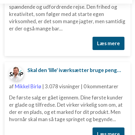
Opbevare og/eller tilgå oplysninger på en
spændende og udfordrende rejse. Den frihed og
enhed
kreativitet, som følger med at starte egen
virksomhed, er det som mange jagter, men samtidig
Bruge begrænsede oplysninger til at vælge
annoncering
er der også mange bar...
Oprette profiler til tilpasset annoncering
Læs mere
Bruge profiler til at vælge tilpasset
annoncering
Oprette profiler for at tilpasse indhold
Skal den 'lille' iværksætter bruge penge på digital marketing?
Bruge profiler til at vælge tilpasset indhold
af
Mikkel Birlø
|
3.078 visninger
|
0 kommentarer
Måle annonceringseffektivitet
De første salg er gået igennem. Dine første kunder
er glade og tilfredse. Det virker virkelig som om, at
Måle indholdseffektivitet
der er en plads, og et marked for dit produkt. Men
Forstå målgrupper gennem statistikker eller
hvornår skal man så tage springet og begynde...
kombinationer af oplysninger fra forskellige
kilder
Læs mere