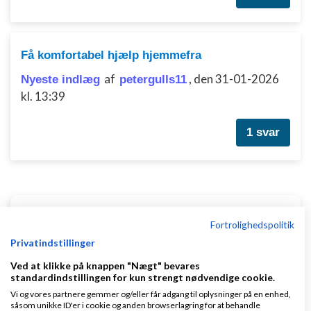
Få komfortabel hjælp hjemmefra
af
,
den 31-01-2026
Nyeste indlæg
petergulls11
kl. 13:39
1 svar
Klar lønnen med Danløn
Fortrolighedspolitik
Privatindstillinger
Lav løn på et øjeblik–nemt, sikkert
og billigt. Opret gratis konto.
Ved at klikke på knappen "Nægt" bevares
www.danlon.dk/
standardindstillingen for kun strengt nødvendige cookie.
Vi og vores partnere gemmer og/eller får adgang til oplysninger på en enhed,
såsom unikke ID'er i cookie og anden browserlagring for at behandle