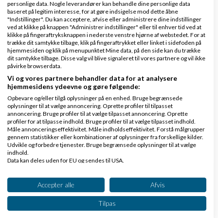
Køb en virksomhed
personlige data. Nogle leverandører kan behandle dine personlige data
baseret på legitim interesse, for at gøre indsigelse mod dette åbne
Køb en virksomhed med
"Indstillinger". Du kan acceptere, afvise eller administrere dine indstillinger
ved at klikke på knappen "Administrer indstillinger" eller til enhver tid ved at
kunder og omsætning hos Saxis
klikke på fingeraftryksknappen i nederste venstre hjørne af webstedet. For at
www.saxis.dk
trække dit samtykke tilbage, klik på fingeraftrykket eller linket i sidefoden på
hjemmesiden og klik på menupunktet Mine data, på den side kan du trække
dit samtykke tilbage. Disse valg vil blive signaleret til vores partnere og vil ikke
Dinero Regnskabsprogram
påvirke browserdata.
Vi og vores partnere behandler data for at analysere
Opret nemt og hurtigt fakturaer
hjemmesidens ydeevne og gøre følgende:
Lav gratis bruger på Dinero i dag
Opbevare og/eller tilgå oplysninger på en enhed. Bruge begrænsede
www.dinero.dk
oplysninger til at vælge annoncering. Oprette profiler til tilpasset
annoncering. Bruge profiler til at vælge tilpasset annoncering. Oprette
profiler for at tilpasse indhold. Bruge profiler til at vælge tilpasset indhold.
Måle annonceringseffektivitet. Måle indholdseffektivitet. Forstå målgrupper
gennem statistikker eller kombinationer af oplysninger fra forskellige kilder.
Udvikle og forbedre tjenester. Bruge begrænsede oplysninger til at vælge
Nye ekspertblog-indlæg om Start af virksomhed
indhold.
Data kan deles uden for EU og sendes til USA.
Dit samtykke og cookie gælder udelukkende for denne hjemmeside/app.
Hvordan holder man gejsten oppe som ny iværksætter?
Se partnerliste (2 IAB-leverandører)
Accepter alle
Afvis
Vi bruger dine data til følgende formål:
af
Mikkel Birlø
|
3.491 visninger
|
2 kommentarer
Tilpas
IAB's behandlingsformål:
At være ny iværksætter kan være en både