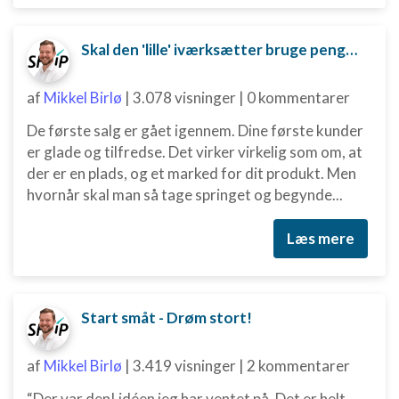
Skal den 'lille' iværksætter bruge penge på digital marketing?
af
Mikkel Birlø
|
3.078 visninger
|
0 kommentarer
De første salg er gået igennem. Dine første kunder
er glade og tilfredse. Det virker virkelig som om, at
der er en plads, og et marked for dit produkt. Men
hvornår skal man så tage springet og begynde...
Læs mere
Start småt - Drøm stort!
af
Mikkel Birlø
|
3.419 visninger
|
2 kommentarer
“Der var den! idéen jeg har ventet på. Det er helt