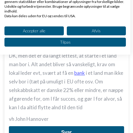
gennem statistikker eller kombinationer af oplysninger fra forskellige kilder.
Udvikle og forbedre tjenester. Bruge begrænsede oplysninger til at vælge
indhold.
Data kan deles uden for EU og sendes til USA.
Dit samtykke og cookie gælder udelukkende for denne hjemmeside/app.
Se partnerliste (2 IAB-leverandører)
Accepter alle
Afvis
Hvis han argument3rer for det, så bør han vel ide
Vi bruger dine data til følgende formål:
Tilpas
IAB's behandlingsformål:
hvilke lande? Irland har vist noget lavere
skat
end
Opbevare og/eller tilgå oplysninger på en
DK, men det er da langt lettest, at starte i et land
enhed
man bor i. Alt andet bliver så vanskeligt, krav om
Bruge begrænsede oplysninger til at vælge
lokal leder evt, svært at få en
bank
i et land man ikke
annoncering
selv bor i (tæt på umuligt i EU ofte osv. Om
Oprette profiler til tilpasset annoncering
selskabbskatt er danske 22% eller mindre, er næppe
afgørende for, om I får succes, og gør I for alvor, så
Bruge profiler til at vælge tilpasset
annoncering
kan I da altid flytte alnd til den tid
vh John Hannover
Oprette profiler for at tilpasse indhold
Bruge profiler til at vælge tilpasset indhold
Svar