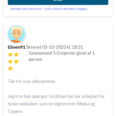
Måle annonceringseffektivitet
Venligst John Hannover - Gode råd på Ivæksætter bloggen
Måle indholdseffektivitet
Forstå målgrupper gennem statistikker eller
kombinationer af oplysninger fra forskellige
kilder
Ebsen91
Skrevet
03-10-2025
kl. 18:31
Udvikle og forbedre tjenester
Gennemsnit
5,0
stjerner givet af
1
person
Bruge begrænsede oplysninger til at vælge
indhold
IAB Special Features:
Tak for svar allesammen.
Bruge præcise geografiske
placeringsoplysninger
Jeg tror han spørger, fordi han før har arbejdet for
Identificere enheder baseret på aktivt
anmodede oplysninger
tyske selskaber, som er registreret i Malta og
Ikke-IAB-behandlingsformål:
Cypern.