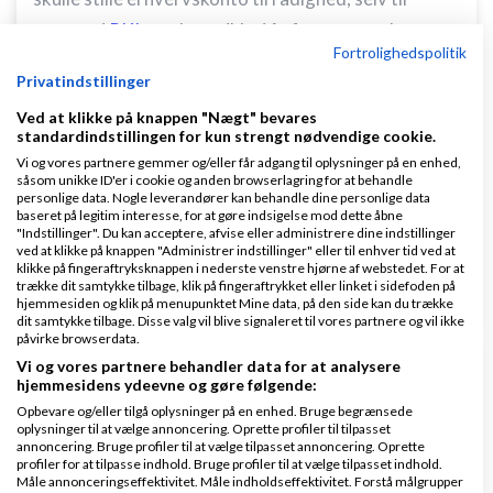
persoer i
RKI
, og der er ikke i år frt mere end en sag,
Fortrolighedspolitik
som banken tabte, så det er gammel viden, at
Privatindstillinger
erhvervskonto idag ere spr problem
Ved at klikke på knappen "Nægt" bevares
Oris regn med 3-5000 kr år 1 og lavere årene efer
standardindstillingen for kun strengt nødvendige cookie.
de fleste steder
Vi og vores partnere gemmer og/eller får adgang til oplysninger på en enhed,
såsom unikke ID'er i cookie og anden browserlagring for at behandle
personlige data. Nogle leverandører kan behandle dine personlige data
vh John Hannover
baseret på legitim interesse, for at gøre indsigelse mod dette åbne
"Indstillinger". Du kan acceptere, afvise eller administrere dine indstillinger
Svar
ved at klikke på knappen "Administrer indstillinger" eller til enhver tid ved at
klikke på fingeraftryksknappen i nederste venstre hjørne af webstedet. For at
trække dit samtykke tilbage, klik på fingeraftrykket eller linket i sidefoden på
Venligst John Hannover - Gode råd på Ivæksætter bloggen
hjemmesiden og klik på menupunktet Mine data, på den side kan du trække
dit samtykke tilbage. Disse valg vil blive signaleret til vores partnere og vil ikke
påvirke browserdata.
Vi og vores partnere behandler data for at analysere
hjemmesidens ydeevne og gøre følgende:
Opbevare og/eller tilgå oplysninger på en enhed. Bruge begrænsede
oplysninger til at vælge annoncering. Oprette profiler til tilpasset
annoncering. Bruge profiler til at vælge tilpasset annoncering. Oprette
Cookie - John Hannover
Skrevet
03-10-2025
kl.
profiler for at tilpasse indhold. Bruge profiler til at vælge tilpasset indhold.
Måle annonceringseffektivitet. Måle indholdseffektivitet. Forstå målgrupper
13:51