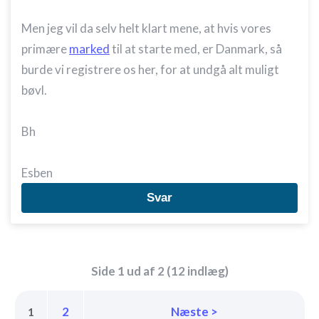
Nødvendig
Men jeg vil da selv helt klart mene, at hvis vores
Ydeevne
primære
marked
til at starte med, er Danmark, så
Funktionel
burde vi registrere os her, for at undgå alt muligt
bøvl.
Annoncering / marketing
Bh
Esben
Svar
Side 1 ud af 2 (12 indlæg)
2
Næste >
1