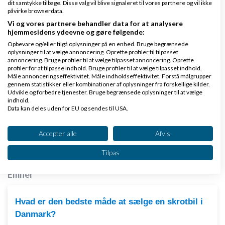
dit samtykke tilbage. Disse valg vil blive signaleret til vores partnere og vil ikke
vh John Hannover
påvirke browserdata.
Vi og vores partnere behandler data for at analysere
Svar
hjemmesidens ydeevne og gøre følgende:
Opbevare og/eller tilgå oplysninger på en enhed. Bruge begrænsede
Venligst John Hannover - Gode råd på Ivæksætter bloggen
oplysninger til at vælge annoncering. Oprette profiler til tilpasset
annoncering. Bruge profiler til at vælge tilpasset annoncering. Oprette
profiler for at tilpasse indhold. Bruge profiler til at vælge tilpasset indhold.
Måle annonceringseffektivitet. Måle indholdseffektivitet. Forstå målgrupper
gennem statistikker eller kombinationer af oplysninger fra forskellige kilder.
Udvikle og forbedre tjenester. Bruge begrænsede oplysninger til at vælge
Side 1 ud af 1 (5 indlæg)
indhold.
Data kan deles uden for EU og sendes til USA.
Dit samtykke og cookie gælder udelukkende for denne hjemmeside/app.
Tilbage til toppen
Se partnerliste (2 IAB-leverandører)
Accepter alle
Afvis
Vi bruger dine data til følgende formål:
Tilpas
Generel iværksætterdebat
IAB's behandlingsformål:
Emner
Opbevare og/eller tilgå oplysninger på en
enhed
Hvad er den bedste måde at sælge en skrotbil i
Bruge begrænsede oplysninger til at vælge
annoncering
Danmark?