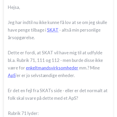
Hejsa,
Jeg har indtil nu ikke kunne få lov at se om jeg skulle
have penge tilbage i
SKAT
- altså min personlige
årsopgørelse.
Dette er fordi, at SKAT vil have mig til at udfylde
bl.a. Rubrik 71, 111 og 112 - men burde disse ikke
være for
enkeltmandsvirksomheder
mm.? Mine
ApS
'er er jo selvstændige enheder.
Er det en fejl fra SKATs side - eller er det normalt at
folk skal svare på dette med et ApS?
Rubrik 71 lyder: