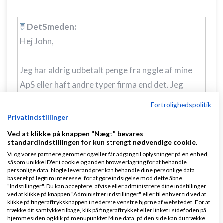
DetSmeden:
Hej John,
Jeg har aldrig udbetalt penge fra nggle af mine
ApS eller haft andre typer firma end det. Jeg
tænker at jeg giver SKAT et kald i morgen.
Fortrolighedspolitik
Privatindstillinger
Tak for svaret!
Ved at klikke på knappen "Nægt" bevares
standardindstillingen for kun strengt nødvendige cookie.
ja gør det - om du havde udbetaling fra ApS er
Vi og vores partnere gemmer og/eller får adgang til oplysninger på en enhed,
såsom unikke ID'er i cookie og anden browserlagring for at behandle
ligemeget, da det jo skal være som løn med
personlige data. Nogle leverandører kan behandle dine personlige data
baseret på legitim interesse, for at gøre indsigelse mod dette åbne
skattetræk eller udbytte med samme
"Indstillinger". Du kan acceptere, afvise eller administrere dine indstillinger
ved at klikke på knappen "Administrer indstillinger" eller til enhver tid ved at
Det kan være en IT fejl, mener at have set andre
klikke på fingeraftryksknappen i nederste venstre hjørne af webstedet. For at
med det
trække dit samtykke tilbage, klik på fingeraftrykket eller linket i sidefoden på
hjemmesiden og klik på menupunktet Mine data, på den side kan du trække