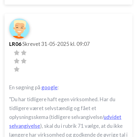
LR06
Skrevet
31-05-2025
kl. 09:07
En søgning på
google
:
"
Du har tidligere haft egen virksomhed.
Har du
tidligere været selvstændig og fået et
oplysningsskema (tidligere selvangivelse/
udvidet
selvangivelse
), skal du i
rubrik 71
vælge, at du ikke
længere har virksomhed og godkende de øvrige tal i