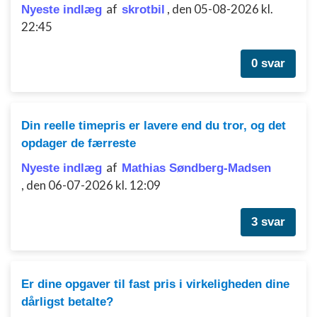
af
,
den 05-08-2026 kl.
Nyeste indlæg
skrotbil
Oprette profiler til tilpasset annoncering
22:45
Bruge profiler til at vælge tilpasset
annoncering
0 svar
Oprette profiler for at tilpasse indhold
Bruge profiler til at vælge tilpasset indhold
Din reelle timepris er lavere end du tror, og det
Måle annonceringseffektivitet
opdager de færreste
af
Nyeste indlæg
Måle indholdseffektivitet
Mathias Søndberg-Madsen
,
den 06-07-2026 kl. 12:09
Forstå målgrupper gennem statistikker eller
kombinationer af oplysninger fra forskellige
kilder
3 svar
Udvikle og forbedre tjenester
Bruge begrænsede oplysninger til at vælge
Er dine opgaver til fast pris i virkeligheden dine
indhold
dårligst betalte?
IAB Special Features: