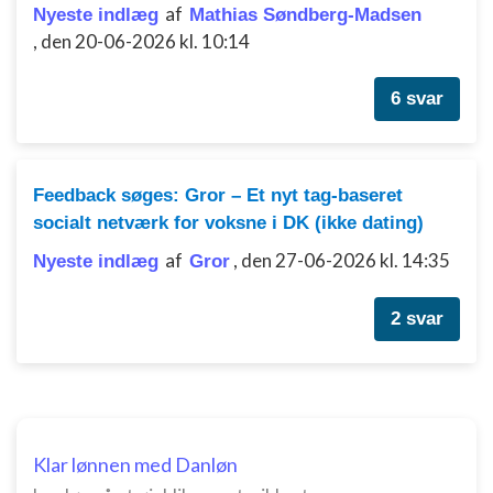
af
Nyeste indlæg
Mathias Søndberg-Madsen
Bruge præcise geografiske
,
den 20-06-2026 kl. 10:14
placeringsoplysninger
Identificere enheder baseret på aktivt
6 svar
anmodede oplysninger
Ikke-IAB-behandlingsformål:
Nødvendig
Feedback søges: Gror – Et nyt tag-baseret
socialt netværk for voksne i DK (ikke dating)
Ydeevne
af
,
den 27-06-2026 kl. 14:35
Nyeste indlæg
Gror
Funktionel
Annoncering / marketing
2 svar
Klar lønnen med Danløn