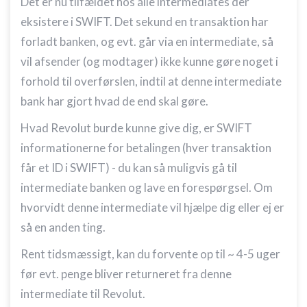
Det er nu tilfældet hos alle intermediates der
eksistere i SWIFT. Det sekund en transaktion har
forladt banken, og evt. går via en intermediate, så
vil afsender (og modtager) ikke kunne gøre noget i
forhold til overførslen, indtil at denne intermediate
bank har gjort hvad de end skal gøre.
Hvad Revolut burde kunne give dig, er SWIFT
informationerne for betalingen (hver transaktion
får et ID i SWIFT) - du kan så muligvis gå til
intermediate banken og lave en forespørgsel. Om
hvorvidt denne intermediate vil hjælpe dig eller ej er
så en anden ting.
Rent tidsmæssigt, kan du forvente op til ~ 4-5 uger
før evt. penge bliver returneret fra denne
intermediate til Revolut.