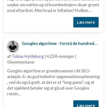
vasker om natten og virksomhedsejere skuer grumt
mod efteråret. Men hvad er Inflation? Hvilken ...
Læs mere
Googles algoritme - forstå de hundredvis af parametre bag
af
Tobias Hyldeborg
|
4.224 visninger
|
0 kommentarer
Googles algoritme er grundessensen i dit SEO-
arbejde. Er du god indenfor søgemaskineoptimering
, ved du også godt, at det er et ”long game”, og at
det sjældent betaler sig at gå ud over Googles
retnin...
Læs mere