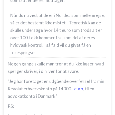
som blot er deres modtager.
Når du nu ved, at de er i Nordea som mellemrejse,
så er det bestemt ikke mistet - Teoretisk kan de
skulle undersøge hvor 14 t euro som trods alt er
over 100 t dkk kommer fra, som del af deres
hvidvask kontrol. I så fald vil du givet få en
forespørgsel.
Nogen gange skulle man tror at du ikke læser hvad
spørger skriver, i din iver for at svare.
"Jeg har foretaget en udgående overførsel fra min
Revolut erhvervskonto på 14000.-
euro
, til en
advokatkonto i Danmark"
PS: