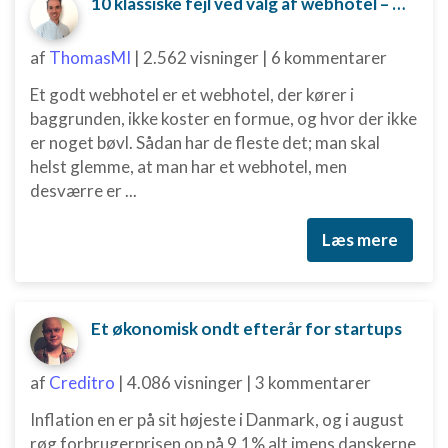
10 klassiske fejl ved valg af webhotel – og hvordan du undgår dem
af
ThomasMI
|
2.562 visninger
|
6 kommentarer
Et godt webhotel er et webhotel, der kører i
baggrunden, ikke koster en formue, og hvor der ikke
er noget bøvl. Sådan har de fleste det; man skal
helst glemme, at man har et webhotel, men
desværre er ...
Læs mere
Et økonomisk ondt efterår for startups
af
Creditro
|
4.086 visninger
|
3 kommentarer
Inflation en er på sit højeste i Danmark, og i august
røg forbrugerprisen op på 9,1% alt imens danskerne