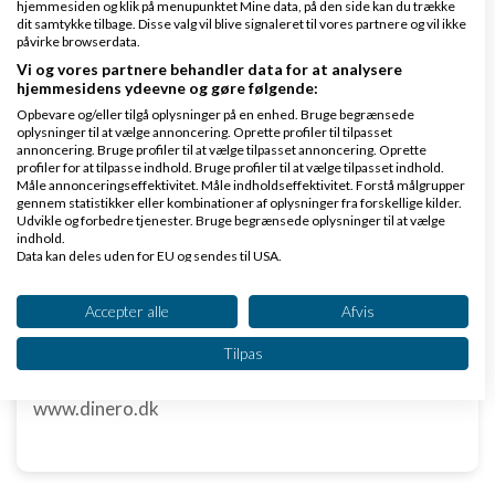
hjemmesiden og klik på menupunktet Mine data, på den side kan du trække
dit samtykke tilbage. Disse valg vil blive signaleret til vores partnere og vil ikke
Klar lønnen med Danløn
påvirke browserdata.
Lav løn på et øjeblik–nemt, sikkert
Vi og vores partnere behandler data for at analysere
hjemmesidens ydeevne og gøre følgende:
og billigt. Opret gratis konto.
Opbevare og/eller tilgå oplysninger på en enhed. Bruge begrænsede
www.danlon.dk/
oplysninger til at vælge annoncering. Oprette profiler til tilpasset
annoncering. Bruge profiler til at vælge tilpasset annoncering. Oprette
profiler for at tilpasse indhold. Bruge profiler til at vælge tilpasset indhold.
Køb en virksomhed
Måle annonceringseffektivitet. Måle indholdseffektivitet. Forstå målgrupper
gennem statistikker eller kombinationer af oplysninger fra forskellige kilder.
Køb en virksomhed med
Udvikle og forbedre tjenester. Bruge begrænsede oplysninger til at vælge
kunder og omsætning hos Saxis
indhold.
Data kan deles uden for EU og sendes til USA.
www.saxis.dk
Dit samtykke og cookie gælder udelukkende for denne hjemmeside/app.
Se partnerliste (2 IAB-leverandører)
Accepter alle
Afvis
Dinero Regnskabsprogram
Vi bruger dine data til følgende formål:
Tilpas
Opret nemt og hurtigt fakturaer
IAB's behandlingsformål:
Lav gratis bruger på Dinero i dag
Opbevare og/eller tilgå oplysninger på en
www.dinero.dk
enhed
Bruge begrænsede oplysninger til at vælge
annoncering