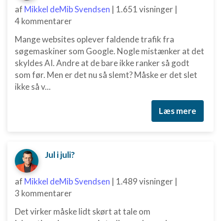
IAB Special Features:
af
Mikkel deMib Svendsen
|
1.651 visninger
|
4 kommentarer
Bruge præcise geografiske
placeringsoplysninger
Mange websites oplever faldende trafik fra
Identificere enheder baseret på aktivt
søgemaskiner som Google. Nogle mistænker at det
anmodede oplysninger
skyldes AI. Andre at de bare ikke ranker så godt
som før. Men er det nu så slemt? Måske er det slet
Ikke-IAB-behandlingsformål:
ikke så v...
Nødvendig
Ydeevne
Læs mere
Funktionel
Annoncering / marketing
Jul i juli?
af
Mikkel deMib Svendsen
|
1.489 visninger
|
3 kommentarer
Det virker måske lidt skørt at tale om