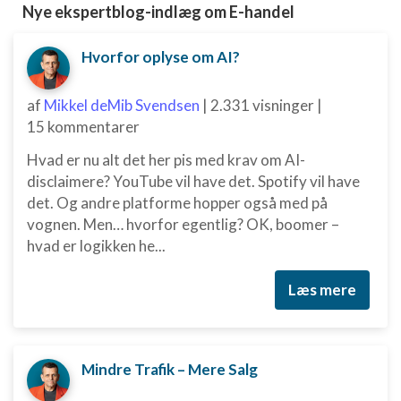
Nye ekspertblog-indlæg om E-handel
Oprette profiler til tilpasset annoncering
Hvorfor oplyse om AI?
Bruge profiler til at vælge tilpasset
annoncering
af
Mikkel deMib Svendsen
|
2.331 visninger
|
Oprette profiler for at tilpasse indhold
15 kommentarer
Bruge profiler til at vælge tilpasset indhold
Hvad er nu alt det her pis med krav om AI-
disclaimere? YouTube vil have det. Spotify vil have
Måle annonceringseffektivitet
det. Og andre platforme hopper også med på
vognen. Men… hvorfor egentlig? OK, boomer –
Måle indholdseffektivitet
hvad er logikken he...
Forstå målgrupper gennem statistikker eller
kombinationer af oplysninger fra forskellige
Læs mere
kilder
Udvikle og forbedre tjenester
Bruge begrænsede oplysninger til at vælge
Mindre Trafik – Mere Salg
indhold