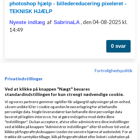
photoshop hjælp - billedereducering pixeleret -
TEKNISK HJÆLP
af
,
den 04-08-2025 kl.
Nyeste indlæg
SabrinaLA
14:49
0 svar
Fortrolighedspolitik
Forstår du det her AB-test resultat...?
Privatindstillinger
af
,
den 28-04-
Nyeste indlæg
Polyvinylklorid
Ved at klikke på knappen "Nægt" bevares
2025 kl. 11:50
standardindstillingen for kun strengt nødvendige cookie.
Vi og vores partnere gemmer og/eller får adgang til oplysninger på en enhed,
såsom unikke ID'er i cookie og anden browserlagring for at behandle
0 svar
personlige data. Nogle leverandører kan behandle dine personlige data
baseret på legitim interesse, for at gøre indsigelse mod dette åbne
"Indstillinger". Du kan acceptere, afvise eller administrere dine indstillinger
ved at klikke på knappen "Administrer indstillinger" eller til enhver tid ved at
klikke på fingeraftryksknappen i nederste venstre hjørne af webstedet. For at
trække dit samtykke tilbage, klik på fingeraftrykket eller linket i sidefoden på