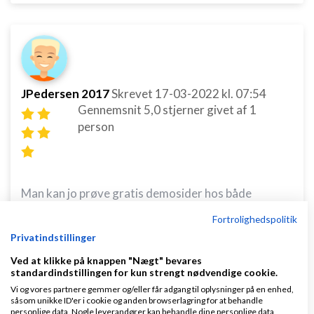
JPedersen 2017
Skrevet
17-03-2022
kl. 07:54
Gennemsnit
5,0
stjerner givet af
1
person
Man kan jo prøve gratis demosider hos både
Dandomain og Shopify:-) Jeg stod sidste år i en let
Fortrolighedspolitik
desperat situation og skulle vælge mellem
Privatindstillinger
Dandomain og Shopify - og åbnede så de to
Ved at klikke på knappen "Nægt" bevares
standardindstillingen for kun strengt nødvendige cookie.
demosider. - Her viste det sig, at mens Dandomains
Vi og vores partnere gemmer og/eller får adgang til oplysninger på en enhed,
webshop var færdig, fuldt funktionsdygtig og jeg
såsom unikke ID'er i cookie og anden browserlagring for at behandle
personlige data. Nogle leverandører kan behandle dine personlige data