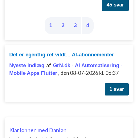
45 svar
1
2
3
4
Det er egentlig ret vildt... AI-abonnementer
af
Nyeste indlæg
GrN.dk - AI Automatisering -
,
den 08-07-2026 kl. 06:37
Mobile Apps Flutter
1 svar
Klar lønnen med Danløn