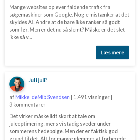
Mange websites oplever faldende trafik fra
søgemaskiner som Google. Nogle mistænker at det
skyldes AI. Andre at de bare ikke ranker så godt
som før. Men er det nu så slemt? Måske er det slet
ikke så v...
Læs mere
Jul i juli?
af
Mikkel deMib Svendsen
|
1.491 visninger
|
3 kommentarer
Det virker måske lidt skørt at tale om
juleoptimering, mens vi stadig sveder under
sommerens hedebølge. Men der er faktisk god
grund til det. Alt for mange glemmer at forberede