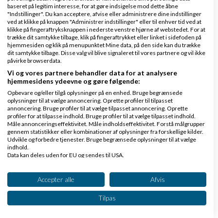
let kunne tilføje nye
test
produkter osv .- så var
baseret på legitim interesse, for at gøre indsigelse mod dette åbne
Shopifys demo side meget mere mangelfuldt - og da
"Indstillinger". Du kan acceptere, afvise eller administrere dine indstillinger
ved at klikke på knappen "Administrer indstillinger" eller til enhver tid ved at
jeg jeg oprindeligt kom fra
Wordpress
, var det lige
klikke på fingeraftryksknappen i nederste venstre hjørne af webstedet. For at
trække dit samtykke tilbage, klik på fingeraftrykket eller linket i sidefoden på
det jeg frygtede, så jeg endte med at vælge
hjemmesiden og klik på menupunktet Mine data, på den side kan du trække
dit samtykke tilbage. Disse valg vil blive signaleret til vores partnere og vil ikke
Dandomains webshop.
påvirke browserdata.
Vi og vores partnere behandler data for at analysere
Jeg har haft Dandomains webshop i halvandet år og
hjemmesidens ydeevne og gøre følgende:
er godt tilfreds: det er nok det mest sikre system i
Opbevare og/eller tilgå oplysninger på en enhed. Bruge begrænsede
oplysninger til at vælge annoncering. Oprette profiler til tilpasset
Danmark - så ingen søvnløse nætter her - desuden
annoncering. Bruge profiler til at vælge tilpasset annoncering. Oprette
profiler for at tilpasse indhold. Bruge profiler til at vælge tilpasset indhold.
er supporten utrolig god -det er virkelig nogle gode
Måle annonceringseffektivitet. Måle indholdseffektivitet. Forstå målgrupper
mennesker de har til at sidde både i kontor og
gennem statistikker eller kombinationer af oplysninger fra forskellige kilder.
Udvikle og forbedre tjenester. Bruge begrænsede oplysninger til at vælge
support og vidt forskelligt fra de supports vi kender
indhold.
Data kan deles uden for EU og sendes til USA.
fra udenlandske platforme, hvor man taler med en
Dit samtykke og cookie gælder udelukkende for denne hjemmeside/app.
robot. Hos Dandomain får man ikke bare tilsendt et
Se partnerliste (2 IAB-leverandører)
Accepter alle
Afvis
link
med instrukser, - mange gange gør
Vi bruger dine data til følgende formål:
Tilpas
medarbejderne det for en. Jeg kom oprindelig fra
IAB's behandlingsformål:
Wordpress men skiftede pga Wordpress