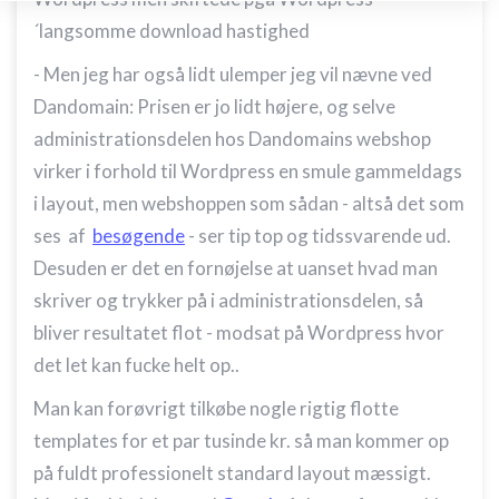
Opbevare og/eller tilgå oplysninger på en
enhed
´langsomme download hastighed
Bruge begrænsede oplysninger til at vælge
- Men jeg har også lidt ulemper jeg vil nævne ved
annoncering
Dandomain: Prisen er jo lidt højere, og selve
Oprette profiler til tilpasset annoncering
administrationsdelen hos Dandomains webshop
virker i forhold til Wordpress en smule gammeldags
Bruge profiler til at vælge tilpasset
annoncering
i layout, men webshoppen som sådan - altså det som
ses af
besøgende
- ser tip top og tidssvarende ud.
Oprette profiler for at tilpasse indhold
Desuden er det en fornøjelse at uanset hvad man
Bruge profiler til at vælge tilpasset indhold
skriver og trykker på i administrationsdelen, så
bliver resultatet flot - modsat på Wordpress hvor
Måle annonceringseffektivitet
det let kan fucke helt op..
Måle indholdseffektivitet
Man kan forøvrigt tilkøbe nogle rigtig flotte
Forstå målgrupper gennem statistikker eller
templates for et par tusinde kr. så man kommer op
kombinationer af oplysninger fra forskellige
kilder
på fuldt professionelt standard layout mæssigt.