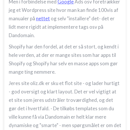
Men i forbindelse med
Google
Ads osv foretrækker
Udvikle og forbedre tjenester
jeg et Wordpress site hvor man kan finde 100vis af
Bruge begrænsede oplysninger til at vælge
manualer på
nettet
og selv "installere" det- det er
indhold
lidt mere rigidt at implementere tags osv på
IAB Special Features:
Dandomain.
Bruge præcise geografiske
placeringsoplysninger
Shopify har den fordel, at det er så stort, og kendt i
hele verden, at der er mange sites som har apps til
Identificere enheder baseret på aktivt
anmodede oplysninger
Shopify og Shopify har selv en masse apps som gør
Ikke-IAB-behandlingsformål:
mange ting nemmere.
Nødvendig
Jeres site oliz.dk er sku et flot site - og lader hurtigt
Ydeevne
- god oversigt og klart layout. Det er vel vigtigt at
et site som jeres udstråler troværdighed, og det
Funktionel
gør det i hvertfald. - De tilkøbs templates som du
Annoncering / marketing
ville kunne få via Dandomain er helt klar mere
dynamiske og "smarte" - men spørgsmålet er om det