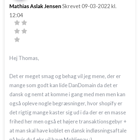
Mathias Aslak Jensen
Skrevet
09-03-2022
kl.
12:04
Hej Thomas,
Det er meget smag og behag vil jeg mene, der er
mange som godt kan lide DanDomain da det er
dansk og nemt at komme i gang med men men kan
også opleve nogle begræsninger, hvor shopify er
det rigtig mange kaster sig ud i da der er en masse
frihed her men også et højere transaktionsgebyr +
at man skal have koblet en dansk indløsningsaftale
på hvis du f.eks vil have Mobliepay :)