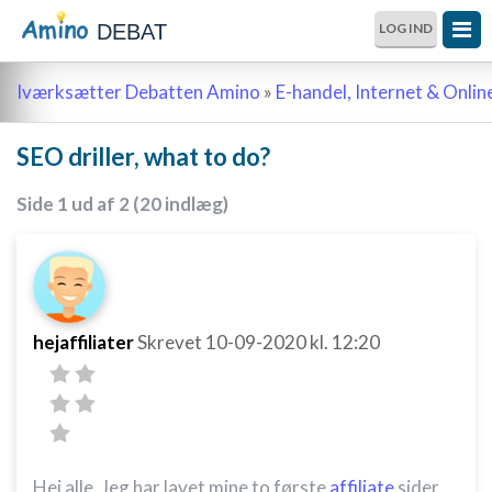
DEBAT
LOG IND
Iværksætter Debatten Amino
»
E-handel, Internet & Onli
SEO driller, what to do?
Side 1 ud af 2 (20 indlæg)
hejaffiliater
Skrevet
10-09-2020
kl. 12:20
Hej alle, Jeg har lavet mine to første
affiliate
sider