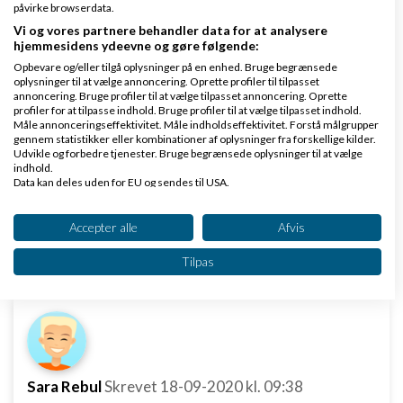
påvirke browserdata.
kategori/tidlig-graviditetsteste/. Nu bliver sidens
Vi og vores partnere behandler data for at analysere
hjemmesidens ydeevne og gøre følgende:
varekatergorier brugt i stedet for under sider,
Opbevare og/eller tilgå oplysninger på en enhed. Bruge begrænsede
hvilket jo burde blive bedre i guess.
oplysninger til at vælge annoncering. Oprette profiler til tilpasset
annoncering. Bruge profiler til at vælge tilpasset annoncering. Oprette
Er url'navne fine nok, ville du mene og kunne bedre
profiler for at tilpasse indhold. Bruge profiler til at vælge tilpasset indhold.
Måle annonceringseffektivitet. Måle indholdseffektivitet. Forstå målgrupper
forstå at graviditetstest skal være vores keyword
gennem statistikker eller kombinationer af oplysninger fra forskellige kilder.
på google? :)
Udvikle og forbedre tjenester. Bruge begrænsede oplysninger til at vælge
indhold.
Data kan deles uden for EU og sendes til USA.
Dit samtykke og cookie gælder udelukkende for denne hjemmeside/app.
Mvh :)
Se partnerliste (2 IAB-leverandører)
Accepter alle
Afvis
Svar
Vi bruger dine data til følgende formål:
Tilpas
IAB's behandlingsformål:
Opbevare og/eller tilgå oplysninger på en
enhed
Bruge begrænsede oplysninger til at vælge
annoncering
Sara Rebul
Skrevet
18-09-2020
kl. 09:38