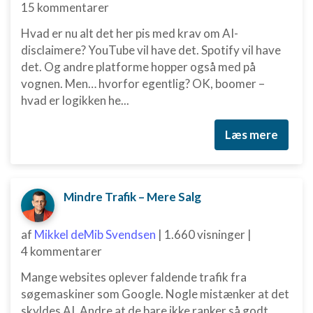
15 kommentarer
Hvad er nu alt det her pis med krav om AI-
disclaimere? YouTube vil have det. Spotify vil have
det. Og andre platforme hopper også med på
vognen. Men… hvorfor egentlig? OK, boomer –
hvad er logikken he...
Læs mere
Mindre Trafik – Mere Salg
af
Mikkel deMib Svendsen
|
1.660 visninger
|
4 kommentarer
Mange websites oplever faldende trafik fra
søgemaskiner som Google. Nogle mistænker at det
skyldes AI. Andre at de bare ikke ranker så godt