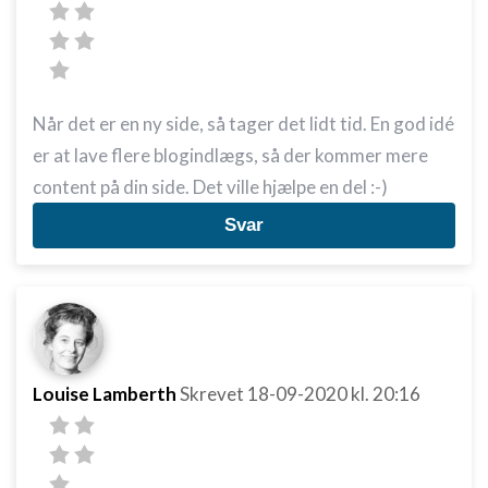
Oprette profiler til tilpasset annoncering
Bruge profiler til at vælge tilpasset
annoncering
Oprette profiler for at tilpasse indhold
Når det er en ny side, så tager det lidt tid. En god idé
er at lave flere blogindlægs, så der kommer mere
Bruge profiler til at vælge tilpasset indhold
content på din side. Det ville hjælpe en del :-)
Måle annonceringseffektivitet
Svar
Måle indholdseffektivitet
Forstå målgrupper gennem statistikker eller
kombinationer af oplysninger fra forskellige
kilder
Udvikle og forbedre tjenester
Louise Lamberth
Skrevet
18-09-2020
kl. 20:16
Bruge begrænsede oplysninger til at vælge
indhold
IAB Special Features: