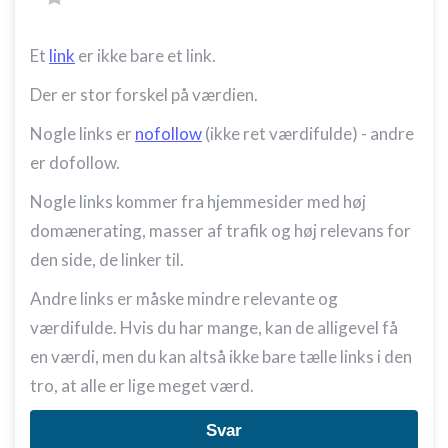
Bruge præcise geografiske
placeringsoplysninger
Et
link
er ikke bare et link.
Identificere enheder baseret på aktivt
anmodede oplysninger
Der er stor forskel på værdien.
Ikke-IAB-behandlingsformål:
Nogle links er
nofollow
(ikke ret værdifulde) - andre
Nødvendig
er dofollow.
Ydeevne
Nogle links kommer fra hjemmesider med høj
domænerating, masser af trafik og høj relevans for
Funktionel
den side, de linker til.
Annoncering / marketing
Andre links er måske mindre relevante og
værdifulde. Hvis du har mange, kan de alligevel få
en værdi, men du kan altså ikke bare tælle links i den
tro, at alle er lige meget værd.
Svar