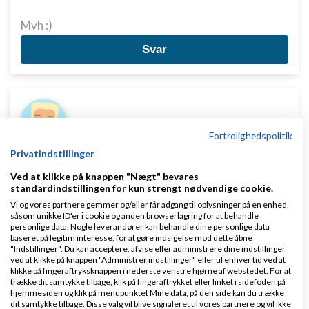
Mvh :)
Svar
Fortrolighedspolitik
Privatindstillinger
hejaffiliater
Skrevet
17-09-2020
kl. 13:00
Ved at klikke på knappen "Nægt" bevares
standardindstillingen for kun strengt nødvendige cookie.
Vi og vores partnere gemmer og/eller får adgang til oplysninger på en enhed,
såsom unikke ID'er i cookie og anden browserlagring for at behandle
personlige data. Nogle leverandører kan behandle dine personlige data
baseret på legitim interesse, for at gøre indsigelse mod dette åbne
Hej nicolai, mange tak for svar :)
"Indstillinger". Du kan acceptere, afvise eller administrere dine indstillinger
ved at klikke på knappen "Administrer indstillinger" eller til enhver tid ved at
Jeg har nu ændret siden med produkter der hed
klikke på fingeraftryksknappen i nederste venstre hjørne af webstedet. For at
trække dit samtykke tilbage, klik på fingeraftrykket eller linket i sidefoden på
/graviditetstest til at produkterne ligger i siderne
hjemmesiden og klik på menupunktet Mine data, på den side kan du trække
dit samtykke tilbage. Disse valg vil blive signaleret til vores partnere og vil ikke
/vare-kategori/normale-tests/ & /vare-