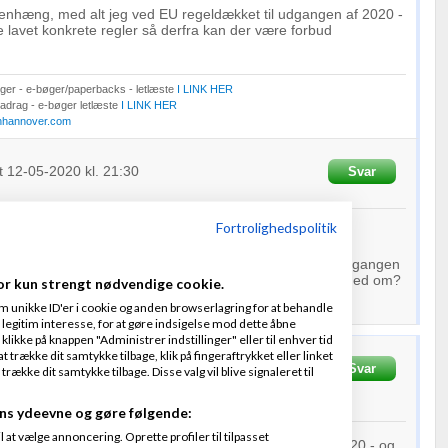
enhæng, med alt jeg ved EU regeldækket til udgangen af 2020 -
ke lavet konkrete regler så derfra kan der være forbud
er - e-bøger/paperbacks - letlæste
I LINK HER
Fradrag - e-bøger letlæste
I LINK HER
nhannover.com
t
12-05-2020
kl. 21:30
Svar
Fortrolighedspolitik
ak for svaret!
er på jeg forstår det rigtigt. Så du mener det lovligt til udgangen
ter kommer det and på hvad EU og England når til enighed om?
or kun strengt nødvendige cookie.
m unikke ID'er i cookie og anden browserlagring for at behandle
legitim interesse, for at gøre indsigelse mod dette åbne
 klikke på knappen "Administrer indstillinger" eller til enhver tid
 trække dit samtykke tilbage, klik på fingeraftrykket eller linket
Hannover
Skrevet
12-
Svar
Fra
John Hannover
kke dit samtykke tilbage. Disse valg vil blive signaleret til
9
ns ydeevne og gøre følgende:
at vælge annoncering. Oprette profiler til tilpasset
Jeg har ikke hørt de skulle støde mod parallelimport i 2020 - og