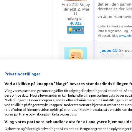
det er i den samm
Fra 3210 Vejby
derefter er der ik
Tilmeldt 2. Mar
11
vh John Hannover
Indlæg ialt:
46832
6 stærke Ivæksætterbøg
Intro til regnskab - og 
Min gratis blog
www.joh
jesper15
Skreve
Hej John, mange t
Tilmeldt 8. May
Privatindstillinger
Skal lige være sikk
14
af 2020? og deref
Indlæg ialt:
117
Ved at klikke på knappen "Nægt" bevares standardindstillingen f
Hilsen Jesper
Vi og vores partnere gemmer og/eller får adgang til oplysninger på en enhed, såso
personlige data. Nogle leverandører kan behandle dine personlige data baseret på 
"Indstillinger". Du kan acceptere, afvise eller administrere dine indstillinger ved at
ved at klikke på fingeraftryksknappen i nederste venstre hjørne af webstedet. For at
Cookie - John 
i sidefoden på hjemmesiden og klik på menupunktet Mine data, på den side kan du træ
05-2020
kl. 21:3
vores partnere og vil ikke påvirke browserdata.
Vi og vores partnere behandler data for at analysere hjemmeside
Opbevare og/eller tilgå oplysninger på en enhed. Bruge begrænsede oplysninger til 
ja det mener jeg. 
Fra 3210 Vejby