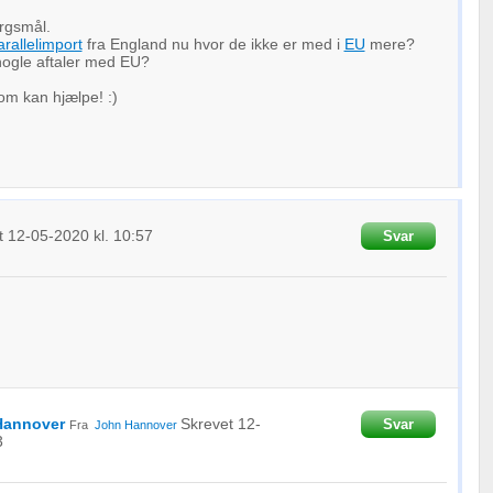
ørgsmål.
arallelimport
fra England nu hvor de ikke er med i
EU
mere?
 nogle aftaler med EU?
om kan hjælpe! :)
t
12-05-2020
kl. 10:57
Svar
Hannover
Skrevet
12-
Svar
Fra
John Hannover
3