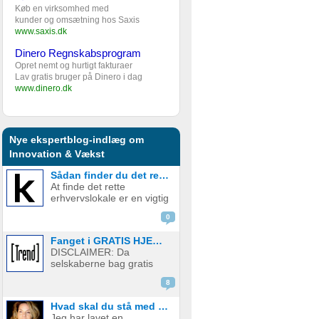
Køb en virksomhed med
kunder og omsætning hos Saxis
www.saxis.dk
Dinero Regnskabsprogram
Opret nemt og hurtigt fakturaer
Lav gratis bruger på Dinero i dag
www.dinero.dk
Nye ekspertblog-indlæg om
Innovation & Vækst
Sådan finder du det rette erhvervslokale til din virksomhed
At finde det rette
erhvervslokale er en vigtig
beslutning for enhver
0
virksomhed. Lokalet bliver
rammen om
Fanget i GRATIS HJEMMESIDE fælden? Sådan kan du måske komme ud af aftalen
arbejdsdagen, kulturen,
DISCLAIMER: Da
kundemøderne og
selskaberne bag gratis
udviklingen på både kort
hjemmesider har
og lang sigt. Derfor er det
8
forskellige kontrakter, som
a...
jævnligt justeres, kan der
Hvad skal du stå med om et år?
være stor forskel på
Jeg har lavet en