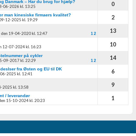
og Danmark – Har du brug for hjælp?
0
8-06-2026 kl. 13:25
r man kinesiske firmaers kvalitet?
2
oplysninger fra forskellige
09-12-2025 kl. 19:29
13
,
den 19-04-2020 kl. 12:47
1
2
10
n 12-07-2024 kl. 16:23
stelnummer på cykler
14
5-09-2017 kl. 22:29
1
2
ndeslser fra Østen og EU til DK
6
06-2025 kl. 12:41
9
-2025 kl. 13:58
nt / leverandør
1
den 15-10-2024 kl. 20:23