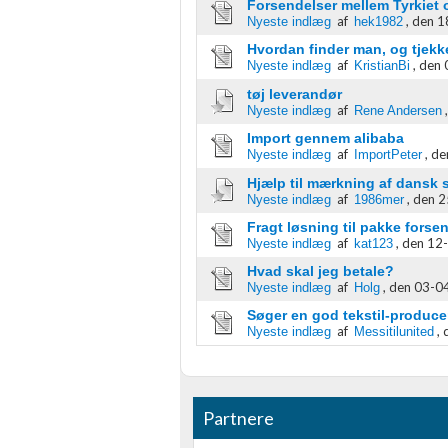
Forsendelser mellem Tyrkiet 
af
,
den 1
Måle indholdseffektivitet
Nyeste indlæg
hek1982
Hvordan finder man, og tjekke
Forstå målgrupper gennem statistikker eller kombinationer af 
af
,
den 
Nyeste indlæg
KristianBi
kilder
tøj leverandør
af
Nyeste indlæg
Rene Andersen
Udvikle og forbedre tjenester
Import gennem alibaba
af
,
de
Nyeste indlæg
ImportPeter
Bruge begrænsede oplysninger til at vælge indhold
Hjælp til mærkning af dansk 
IAB Special Features:
af
,
den 2
Nyeste indlæg
1986mer
Bruge præcise geografiske placeringsoplysninger
Fragt løsning til pakke forse
af
,
den 12-
Nyeste indlæg
kat123
Identificere enheder baseret på aktivt anmodede oplysninger
Hvad skal jeg betale?
af
,
den 03-04
Nyeste indlæg
Holg
Ikke-IAB-behandlingsformål:
Søger en god tekstil-produce
Nødvendig
af
,
Nyeste indlæg
Messitilunited
Ydeevne
Funktionel
Partnere