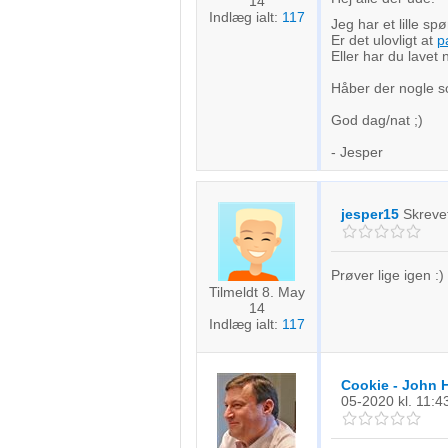
14
Indlæg ialt:
117
Jeg har et lille sp
Er det ulovligt at
p
Eller har du lavet
Håber der nogle s
God dag/nat ;)
- Jesper
jesper15
Skreve
Prøver lige igen :)
Tilmeldt 8. May
14
Indlæg ialt:
117
Cookie - John 
05-2020
kl. 11:4