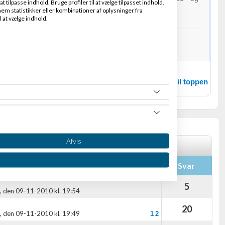
t tilpasse indhold. Bruge profiler til at vælge tilpasset indhold.
gjort
em statistikker eller kombinationer af oplysninger fra
l at vælge indhold.
er - e-bøger/paperbacks - letlæste
I LINK HER
Fradrag - e-bøger letlæste
I LINK HER
nhannover.com
Tilbage til toppen
Afvis
 her
Svar
5
,
den 09-11-2010 kl. 19:54
20
,
den 09-11-2010 kl. 19:49
1
2