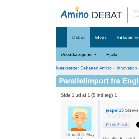
Mø
DEBAT
se
Debat
Blogs
Virksomhe
Debatkategorier
Hjælp
Iværksætter Debatten Amino
»
Innovation
Parallelimport fra Eng
Side 1 ud af 1 (5 indlæg)
1
jesper15
Skreve
Del via E-mail
Tilmeldt 8. May
Hej alle der ude!