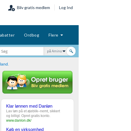
Bliv gratis medlem
Log Ind
abatter
Ordbog
Flere
på Amino
land.
Klar lønnen med Danløn
Lav løn på et øjeblik–nemt, sikkert
og billigt. Opret gratis konto.
www.danlon.dk/
Køb en virksomhed