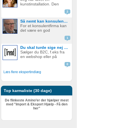
indholdet og ordlyden af
kunstinstallation. Den
de forskellige kontrakter.
hedder “Prioriterer”. Den
Denne guide er der...
2
er ikke til salg, men du
kan sagtens lave den selv.
Så nemt kan konsulentfiramer opnå markant mere medieomtale
Se hvor fin den er: For et
For et konsulentfirma kan
år siden tog jeg et virkelig
det være en god
skarpt blik på mig selv,
mediehistorie, hvis I har
m...
1
udviklet en ny metode til
eksempelvis at optimere
Du skal turde sige nej tak!
planlægning eller øge
Sælger du B2C, f.eks fra
medarbejdereffektiviteten i
en webshop eller på
produktionsvirksomheder.
andre måder, er dette
Eller n...
0
indlæg ikke interessant for
dig, du skal bare fortsætte
Læs flere ekspertindlæg
med at sælge løs. Der
foregår nemlig på en
meget anderledes måde,
end når det...
Top karmaliste (30 dage)
De flinkeste Amino’er der hjælper mest
med "Import & Eksport Hjælp - Få den
her"