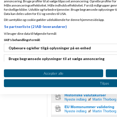
annoncering. Bruge profiler til at vælge tilpasset annoncering. Oprette profiler for a
for 2021 er intet af
Tilmeldt 2. Mar
Måle annonceringseffektivitet. Måle indholdseffektivitet. Forstå målgrupper genn
11
forskellige kilder. Udvikle og forbedre tjenester. Bruge begrænsede oplysninger ti
vh John Hannover
Indlæg ialt:
Data kan deles uden for EU og sendes til USA.
46832
6 stærke Ivæksætterbøg
Dit samtykke og cookie gælder udelukkende for denne hjemmeside/app.
Intro til regnskab - og 
Se partnerliste (2 IAB-leverandører)
Min gratis blog
www.joh
Vi bruger dine data til følgende formål:
Side 1 ud af 1 (5 indlæg)
IAB's behandlingsformål:
RSS-feed
Opbevare og/eller tilgå oplysninger på en enhed
Bruge begrænsede oplysninger til at vælge annoncering
Oprette profiler til tilpasset annoncering
Accepter alle
Import & Eksport Hjælp - Få den
Bruge profiler til at vælge tilpasset annoncering
Tilpas
Emner
Oprette profiler for at tilpasse indhold
Historiske valutakurser
af
Nyeste indlæg
Martin Thorborg
Bruge profiler til at vælge tilpasset indhold
EU Momsnummer validering
af
Nyeste indlæg
Martin Thorborg
Måle annonceringseffektivitet