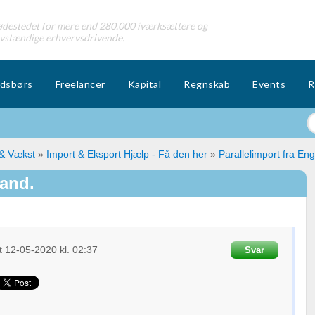
destedet for mere end 280.000 iværksættere og
lvstændige erhvervsdrivende.
dsbørs
Freelancer
Kapital
Regnskab
Events
R
 & Vækst
»
Import & Eksport Hjælp - Få den her
»
Parallelimport fra Eng
land.
t
12-05-2020
kl. 02:37
Svar