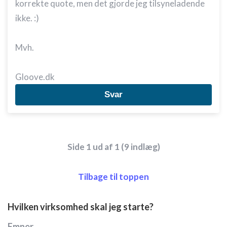
korrekte quote, men det gjorde jeg tilsyneladende
Oprette profiler til tilpasset annoncering
ikke. :)
Bruge profiler til at vælge tilpasset
annoncering
Mvh.
Oprette profiler for at tilpasse indhold
Gloove.dk
Bruge profiler til at vælge tilpasset indhold
Svar
Måle annonceringseffektivitet
Måle indholdseffektivitet
Forstå målgrupper gennem statistikker eller
Side 1 ud af 1 (9 indlæg)
kombinationer af oplysninger fra forskellige
kilder
Tilbage til toppen
Udvikle og forbedre tjenester
Bruge begrænsede oplysninger til at vælge
Hvilken virksomhed skal jeg starte?
indhold
Emner
IAB Special Features: