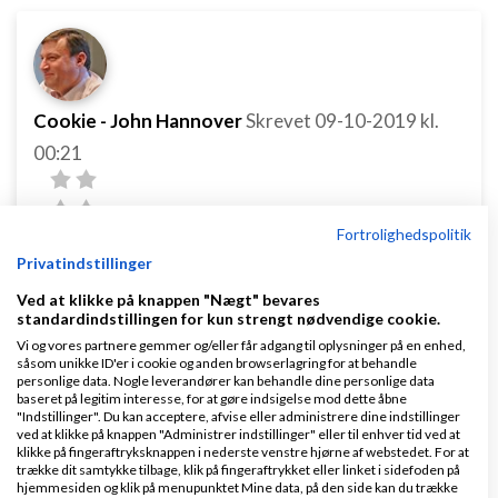
Cookie - John Hannover
Skrevet
09-10-2019
kl.
00:21
Fortrolighedspolitik
Privatindstillinger
Ved at klikke på knappen "Nægt" bevares
Gloove.dk:
standardindstillingen for kun strengt nødvendige cookie.
Det var da noget af et svar. Jamen, så kan du vel
Vi og vores partnere gemmer og/eller får adgang til oplysninger på en enhed,
såsom unikke ID'er i cookie og anden browserlagring for at behandle
redegøre for trådstarters idé?
personlige data. Nogle leverandører kan behandle dine personlige data
baseret på legitim interesse, for at gøre indsigelse mod dette åbne
"Indstillinger". Du kan acceptere, afvise eller administrere dine indstillinger
misforståelse - for hverken du eller Ravn (eller jeg)
ved at klikke på knappen "Administrer indstillinger" eller til enhver tid ved at
klikke på fingeraftryksknappen i nederste venstre hjørne af webstedet. For at
kender den idé og både du og Ravn opfordrer til at
trække dit samtykke tilbage, klik på fingeraftrykket eller linket i sidefoden på
hjemmesiden og klik på menupunktet Mine data, på den side kan du trække
den vist skal uddybes hvis der skal hjælp til - og så