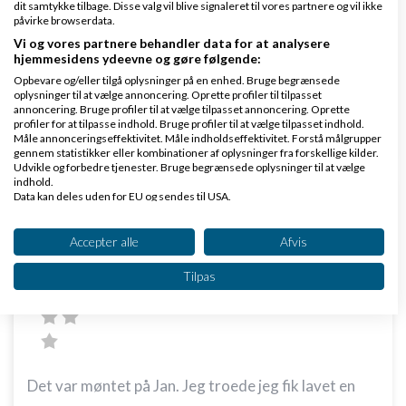
dit samtykke tilbage. Disse valg vil blive signaleret til vores partnere og vil ikke
påvirke browserdata.
kan sådan en overskrift nok også forbedres
Vi og vores partnere behandler data for at analysere
vh John H
hjemmesidens ydeevne og gøre følgende:
Opbevare og/eller tilgå oplysninger på en enhed. Bruge begrænsede
oplysninger til at vælge annoncering. Oprette profiler til tilpasset
Svar
annoncering. Bruge profiler til at vælge tilpasset annoncering. Oprette
profiler for at tilpasse indhold. Bruge profiler til at vælge tilpasset indhold.
Venligst John Hannover - Gode råd på Ivæksætter bloggen
Måle annonceringseffektivitet. Måle indholdseffektivitet. Forstå målgrupper
gennem statistikker eller kombinationer af oplysninger fra forskellige kilder.
Udvikle og forbedre tjenester. Bruge begrænsede oplysninger til at vælge
indhold.
Data kan deles uden for EU og sendes til USA.
Dit samtykke og cookie gælder udelukkende for denne hjemmeside/app.
Se partnerliste (2 IAB-leverandører)
Accepter alle
Afvis
Gloove.dk
Skrevet
10-10-2019
kl. 22:47
Vi bruger dine data til følgende formål:
Tilpas
IAB's behandlingsformål:
Opbevare og/eller tilgå oplysninger på en
enhed
Bruge begrænsede oplysninger til at vælge
annoncering
Det var møntet på Jan. Jeg troede jeg fik lavet en