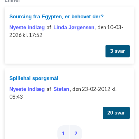
Bruge præcise geografiske
placeringsoplysninger
Sourcing fra Egypten, er behovet der?
Identificere enheder baseret på aktivt
af
,
den 10-03-
Nyeste indlæg
Linda Jørgensen
anmodede oplysninger
2026 kl. 17:52
Ikke-IAB-behandlingsformål:
3 svar
Nødvendig
Ydeevne
Funktionel
Spillehal spørgsmål
af
,
den 23-02-2012 kl.
Nyeste indlæg
Stefan
Annoncering / marketing
08:43
20 svar
1
2