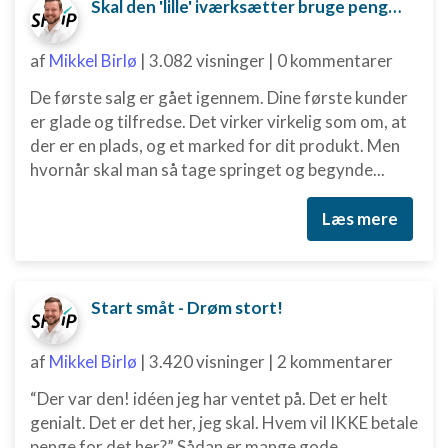
Skal den 'lille' iværksætter bruge penge på digital marketing?
af
Mikkel Birlø
|
3.082 visninger
|
0 kommentarer
De første salg er gået igennem. Dine første kunder
er glade og tilfredse. Det virker virkelig som om, at
der er en plads, og et marked for dit produkt. Men
hvornår skal man så tage springet og begynde...
Læs mere
Start småt - Drøm stort!
af
Mikkel Birlø
|
3.420 visninger
|
2 kommentarer
“Der var den! idéen jeg har ventet på. Det er helt
genialt. Det er det her, jeg skal. Hvem vil IKKE betale
penge for det her?” Sådan er mange gode