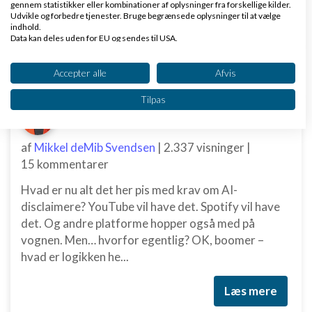
gennem statistikker eller kombinationer af oplysninger fra forskellige kilder.
www.dinero.dk
Udvikle og forbedre tjenester. Bruge begrænsede oplysninger til at vælge
indhold.
Data kan deles uden for EU og sendes til USA.
Dit samtykke og cookie gælder udelukkende for denne hjemmeside/app.
Se partnerliste (2 IAB-leverandører)
Accepter alle
Afvis
Nye ekspertblog-indlæg om E-handel
Vi bruger dine data til følgende formål:
Tilpas
IAB's behandlingsformål:
Hvorfor oplyse om AI?
Opbevare og/eller tilgå oplysninger på en
enhed
af
Mikkel deMib Svendsen
|
2.337 visninger
|
15 kommentarer
Bruge begrænsede oplysninger til at vælge
annoncering
Hvad er nu alt det her pis med krav om AI-
disclaimere? YouTube vil have det. Spotify vil have
Oprette profiler til tilpasset annoncering
det. Og andre platforme hopper også med på
Bruge profiler til at vælge tilpasset
vognen. Men… hvorfor egentlig? OK, boomer –
annoncering
hvad er logikken he...
Oprette profiler for at tilpasse indhold
Læs mere
Bruge profiler til at vælge tilpasset indhold