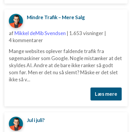
Måle annonceringseffektivitet
Mindre Trafik – Mere Salg
Måle indholdseffektivitet
af
Mikkel deMib Svendsen
|
1.653 visninger
|
Forstå målgrupper gennem statistikker eller
kombinationer af oplysninger fra forskellige
4 kommentarer
kilder
Mange websites oplever faldende trafik fra
Udvikle og forbedre tjenester
søgemaskiner som Google. Nogle mistænker at det
skyldes AI. Andre at de bare ikke ranker så godt
Bruge begrænsede oplysninger til at vælge
som før. Men er det nu så slemt? Måske er det slet
indhold
ikke så v...
IAB Special Features:
Bruge præcise geografiske
Læs mere
placeringsoplysninger
Identificere enheder baseret på aktivt
anmodede oplysninger
Jul i juli?
Ikke-IAB-behandlingsformål: