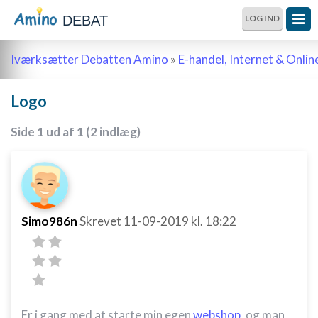
DEBAT
LOG IND
Iværksætter Debatten Amino
»
E-handel, Internet & Onli
Logo
Side 1 ud af 1 (2 indlæg)
Simo986n
Skrevet
11-09-2019
kl. 18:22
Er i gang med at starte min egen
webshop
, og man