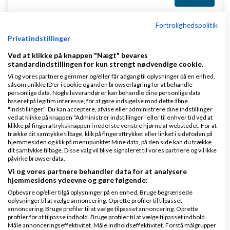
Fortrolighedspolitik
Privatindstillinger
Ved at klikke på knappen "Nægt" bevares
Klar lønnen med Danløn
standardindstillingen for kun strengt nødvendige cookie.
Vi og vores partnere gemmer og/eller får adgang til oplysninger på en enhed,
Lav løn på et øjeblik–nemt, sikkert
såsom unikke ID'er i cookie og anden browserlagring for at behandle
og billigt. Opret gratis konto.
personlige data. Nogle leverandører kan behandle dine personlige data
baseret på legitim interesse, for at gøre indsigelse mod dette åbne
www.danlon.dk/
"Indstillinger". Du kan acceptere, afvise eller administrere dine indstillinger
ved at klikke på knappen "Administrer indstillinger" eller til enhver tid ved at
klikke på fingeraftryksknappen i nederste venstre hjørne af webstedet. For at
Køb en virksomhed
trække dit samtykke tilbage, klik på fingeraftrykket eller linket i sidefoden på
hjemmesiden og klik på menupunktet Mine data, på den side kan du trække
Køb en virksomhed med
dit samtykke tilbage. Disse valg vil blive signaleret til vores partnere og vil ikke
kunder og omsætning hos Saxis
påvirke browserdata.
www.saxis.dk
Vi og vores partnere behandler data for at analysere
hjemmesidens ydeevne og gøre følgende:
Opbevare og/eller tilgå oplysninger på en enhed. Bruge begrænsede
Dinero Regnskabsprogram
oplysninger til at vælge annoncering. Oprette profiler til tilpasset
annoncering. Bruge profiler til at vælge tilpasset annoncering. Oprette
Opret nemt og hurtigt fakturaer
profiler for at tilpasse indhold. Bruge profiler til at vælge tilpasset indhold.
Lav gratis bruger på Dinero i dag
Måle annonceringseffektivitet. Måle indholdseffektivitet. Forstå målgrupper