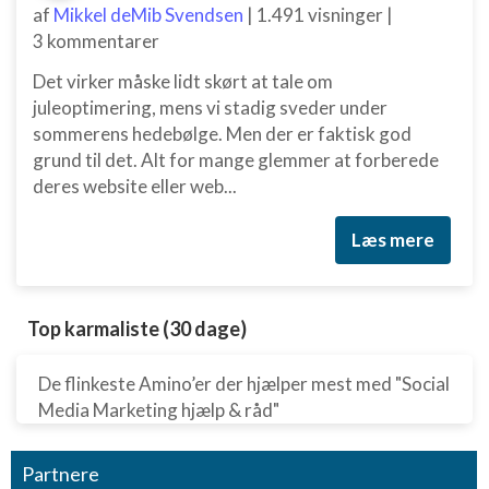
Nødvendig
af
Mikkel deMib Svendsen
|
1.491 visninger
|
3 kommentarer
Ydeevne
Det virker måske lidt skørt at tale om
Funktionel
juleoptimering, mens vi stadig sveder under
sommerens hedebølge. Men der er faktisk god
Annoncering / marketing
grund til det. Alt for mange glemmer at forberede
deres website eller web...
Læs mere
Top karmaliste (30 dage)
De flinkeste Amino’er der hjælper mest med "Social
Media Marketing hjælp & råd"
Partnere