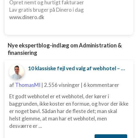
Udvikle og forbedre tjenester
Opret nemt og hurtigt fakturaer
Lav gratis bruger på Dinero i dag
Bruge begrænsede oplysninger til at vælge
www.dinero.dk
indhold
IAB Special Features:
Bruge præcise geografiske
placeringsoplysninger
Nye ekspertblog-indlæg om Administration &
finansiering
Identificere enheder baseret på aktivt
anmodede oplysninger
10 klassiske fejl ved valg af webhotel – og hvordan du undgår dem
Ikke-IAB-behandlingsformål:
Nødvendig
af
ThomasMI
|
2.556 visninger
|
6 kommentarer
Ydeevne
Et godt webhotel er et webhotel, der kører i
baggrunden, ikke koster en formue, og hvor der ikke
Funktionel
er noget bøvl. Sådan har de fleste det; man skal
helst glemme, at man har et webhotel, men
Annoncering / marketing
desværre er ...