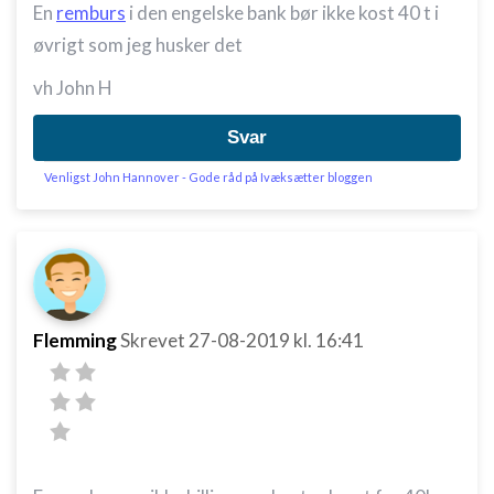
En
remburs
i den engelske bank bør ikke kost 40 t i
øvrigt som jeg husker det
vh John H
Svar
Venligst John Hannover - Gode råd på Ivæksætter bloggen
Flemming
Skrevet
27-08-2019
kl. 16:41