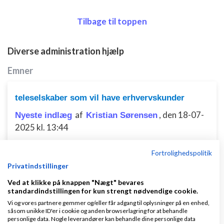
Tilbage til toppen
Diverse administration hjælp
Emner
teleselskaber som vil have erhvervskunder
af
,
den 18-07-
Nyeste indlæg
Kristian Sørensen
2025 kl. 13:44
Fortrolighedspolitik
7 svar
Privatindstillinger
Ved at klikke på knappen "Nægt" bevares
standardindstillingen for kun strengt nødvendige cookie.
En " KØBERRÅDGIVER " er for Boligkøber
Vi og vores partnere gemmer og/eller får adgang til oplysninger på en enhed,
såsom unikke ID'er i cookie og anden browserlagring for at behandle
af
,
den 07-02-
Nyeste indlæg
Kenneth Madsen
personlige data. Nogle leverandører kan behandle dine personlige data