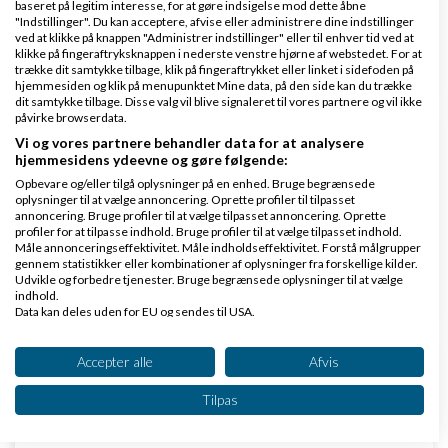
2025 kl. 09:45
baseret på legitim interesse, for at gøre indsigelse mod dette åbne
"Indstillinger". Du kan acceptere, afvise eller administrere dine indstillinger
ved at klikke på knappen "Administrer indstillinger" eller til enhver tid ved at
klikke på fingeraftryksknappen i nederste venstre hjørne af webstedet. For at
1 svar
trække dit samtykke tilbage, klik på fingeraftrykket eller linket i sidefoden på
hjemmesiden og klik på menupunktet Mine data, på den side kan du trække
dit samtykke tilbage. Disse valg vil blive signaleret til vores partnere og vil ikke
påvirke browserdata.
Vi og vores partnere behandler data for at analysere
Hvor brænder håndværksfirmaer flest admin-
hjemmesidens ydeevne og gøre følgende:
timer?
Opbevare og/eller tilgå oplysninger på en enhed. Bruge begrænsede
oplysninger til at vælge annoncering. Oprette profiler til tilpasset
af
,
den 10-01-2026 kl.
Nyeste indlæg
Christian
annoncering. Bruge profiler til at vælge tilpasset annoncering. Oprette
22:57
profiler for at tilpasse indhold. Bruge profiler til at vælge tilpasset indhold.
Måle annonceringseffektivitet. Måle indholdseffektivitet. Forstå målgrupper
gennem statistikker eller kombinationer af oplysninger fra forskellige kilder.
Udvikle og forbedre tjenester. Bruge begrænsede oplysninger til at vælge
1 svar
indhold.
Data kan deles uden for EU og sendes til USA.
Dit samtykke og cookie gælder udelukkende for denne hjemmeside/app.
Se partnerliste (2 IAB-leverandører)
Accepter alle
Afvis
Sælge min privatsamling - hvordan?
Vi bruger dine data til følgende formål:
Tilpas
af
,
den 15-12-2025 kl.
Nyeste indlæg
SusanneS
IAB's behandlingsformål:
22:31
Opbevare og/eller tilgå oplysninger på en