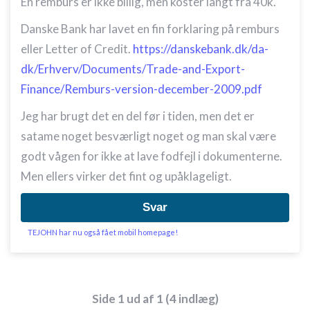
En remburs er ikke billig, men koster langt fra 40k.
Danske Bank har lavet en fin forklaring på remburs
eller Letter of Credit.
https://danskebank.dk/da-
dk/Erhverv/Documents/Trade-and-Export-
Finance/Remburs-version-december-2009.pdf
Jeg har brugt det en del før i tiden, men det er
satame noget besværligt noget og man skal være
godt vågen for ikke at lave fodfejl i dokumenterne.
Men ellers virker det fint og upåklageligt.
Svar
TEJOHN har nu også fået mobil homepage!
Side 1 ud af 1 (4 indlæg)