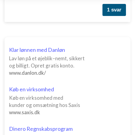
enhed
1 svar
Bruge begrænsede oplysninger til at vælge
annoncering
Oprette profiler til tilpasset annoncering
Bruge profiler til at vælge tilpasset
Klar lønnen med Danløn
annoncering
Lav løn på et øjeblik–nemt, sikkert
Oprette profiler for at tilpasse indhold
og billigt. Opret gratis konto.
www.danlon.dk/
Bruge profiler til at vælge tilpasset indhold
Måle annonceringseffektivitet
Køb en virksomhed
Køb en virksomhed med
Måle indholdseffektivitet
kunder og omsætning hos Saxis
www.saxis.dk
Forstå målgrupper gennem statistikker eller
kombinationer af oplysninger fra forskellige
kilder
Dinero Regnskabsprogram