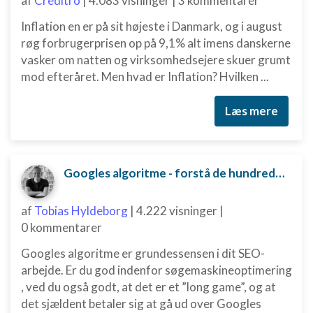
af
Creditro
|
4.083 visninger
|
3 kommentarer
Inflation en er på sit højeste i Danmark, og i august
røg forbrugerprisen op på 9,1% alt imens danskerne
vasker om natten og virksomhedsejere skuer grumt
mod efteråret. Men hvad er Inflation? Hvilken ...
Læs mere
Googles algoritme - forstå de hundredvis af parametre bag
af
Tobias Hyldeborg
|
4.222 visninger
|
0 kommentarer
Googles algoritme er grundessensen i dit SEO-
arbejde. Er du god indenfor søgemaskineoptimering
, ved du også godt, at det er et ”long game”, og at
det sjældent betaler sig at gå ud over Googles