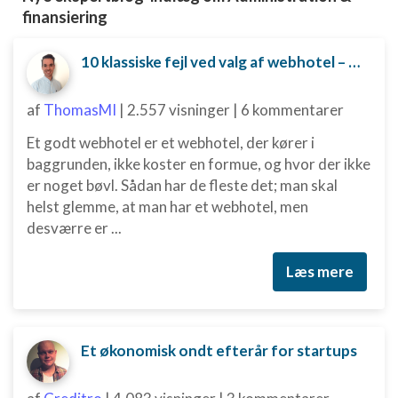
Udvikle og forbedre tjenester
finansiering
Bruge begrænsede oplysninger til at vælge
indhold
10 klassiske fejl ved valg af webhotel – og hvordan du undgår dem
IAB Special Features:
af
ThomasMI
|
2.557 visninger
|
6 kommentarer
Bruge præcise geografiske
placeringsoplysninger
Et godt webhotel er et webhotel, der kører i
baggrunden, ikke koster en formue, og hvor der ikke
Identificere enheder baseret på aktivt
anmodede oplysninger
er noget bøvl. Sådan har de fleste det; man skal
helst glemme, at man har et webhotel, men
Ikke-IAB-behandlingsformål:
desværre er ...
Nødvendig
Læs mere
Ydeevne
Funktionel
Annoncering / marketing
Et økonomisk ondt efterår for startups