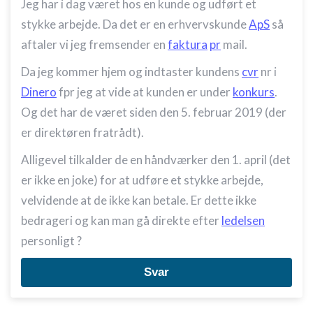
Jeg har i dag været hos en kunde og udført et
stykke arbejde. Da det er en erhvervskunde
ApS
så
aftaler vi jeg fremsender en
faktura
pr
mail.
Da jeg kommer hjem og indtaster kundens
cvr
nr i
Dinero
fpr jeg at vide at kunden er under
konkurs
.
Og det har de været siden den 5. februar 2019 (der
er direktøren fratrådt).
Alligevel tilkalder de en håndværker den 1. april (det
er ikke en joke) for at udføre et stykke arbejde,
velvidende at de ikke kan betale. Er dette ikke
bedrageri og kan man gå direkte efter
ledelsen
personligt ?
Svar