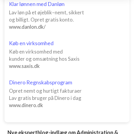
Klar lønnen med Danløn
enhed
Lav løn på et øjeblik–nemt, sikkert
Bruge begrænsede oplysninger til at vælge
og billigt. Opret gratis konto.
annoncering
www.danlon.dk/
Oprette profiler til tilpasset annoncering
Køb en virksomhed
Bruge profiler til at vælge tilpasset
Køb en virksomhed med
annoncering
kunder og omsætning hos Saxis
Oprette profiler for at tilpasse indhold
www.saxis.dk
Bruge profiler til at vælge tilpasset indhold
Dinero Regnskabsprogram
Måle annonceringseffektivitet
Opret nemt og hurtigt fakturaer
Lav gratis bruger på Dinero i dag
Måle indholdseffektivitet
www.dinero.dk
Forstå målgrupper gennem statistikker eller
kombinationer af oplysninger fra forskellige
kilder
Nye ekspertblog-indlæg om Administration &