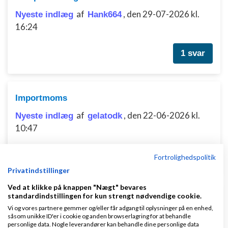
af
,
den 29-07-2026 kl.
Nyeste indlæg
Hank664
16:24
1 svar
Importmoms
af
,
den 22-06-2026 kl.
Nyeste indlæg
gelatodk
10:47
7 svar
Fortrolighedspolitik
Privatindstillinger
Ved at klikke på knappen "Nægt" bevares
standardindstillingen for kun strengt nødvendige cookie.
Hvordan håndterer I OSS/EU-moms, hvis I
Vi og vores partnere gemmer og/eller får adgang til oplysninger på en enhed,
sælger software eller digitale ydelser til
såsom unikke ID'er i cookie og anden browserlagring for at behandle
privatpersoner i EU?
personlige data. Nogle leverandører kan behandle dine personlige data