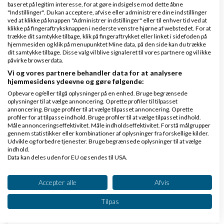
baseret på legitim interesse, for at gøre indsigelse mod dette åbne
"Indstillinger". Du kan acceptere, afvise eller administrere dine indstillinger
af
,
den 22-06-2026
Nyeste indlæg
JohannesEEK
ved at klikke på knappen "Administrer indstillinger" eller til enhver tid ved at
kl. 16:56
klikke på fingeraftryksknappen i nederste venstre hjørne af webstedet. For at
trække dit samtykke tilbage, klik på fingeraftrykket eller linket i sidefoden på
hjemmesiden og klik på menupunktet Mine data, på den side kan du trække
2 svar
dit samtykke tilbage. Disse valg vil blive signaleret til vores partnere og vil ikke
påvirke browserdata.
Vi og vores partnere behandler data for at analysere
hjemmesidens ydeevne og gøre følgende:
Opbevare og/eller tilgå oplysninger på en enhed. Bruge begrænsede
Jeg søger en regnskabsfører til en nystartet
oplysninger til at vælge annoncering. Oprette profiler til tilpasset
startup i Danmark
annoncering. Bruge profiler til at vælge tilpasset annoncering. Oprette
profiler for at tilpasse indhold. Bruge profiler til at vælge tilpasset indhold.
af
,
den 13-07-
Måle annonceringseffektivitet. Måle indholdseffektivitet. Forstå målgrupper
Nyeste indlæg
Krone Tech Aps
gennem statistikker eller kombinationer af oplysninger fra forskellige kilder.
2026 kl. 13:25
Udvikle og forbedre tjenester. Bruge begrænsede oplysninger til at vælge
indhold.
Data kan deles uden for EU og sendes til USA.
4 svar
Dit samtykke og cookie gælder udelukkende for denne hjemmeside/app.
Se partnerliste (2 IAB-leverandører)
Accepter alle
Afvis
Vi bruger dine data til følgende formål:
Tilpas
IAB's behandlingsformål:
Opbevare og/eller tilgå oplysninger på en