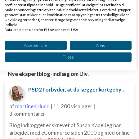
www.saxis.dk
profiler for at tilpasse indhold. Bruge profiler til at vælge tilpasset indhold.
Måle annonceringseffektivitet. Måle indholdseffektivitet. Forstå målgrupper
gennem statistikker eller kombinationer af oplysninger fra forskellige kilder.
Udvikle og forbedre tjenester. Bruge begrænsede oplysninger til at vælge
Dinero Regnskabsprogram
indhold.
Data kan deles uden for EU og sendes til USA.
Opret nemt og hurtigt fakturaer
Dit samtykke og cookie gælder udelukkende for denne hjemmeside/app.
Lav gratis bruger på Dinero i dag
Se partnerliste (2 IAB-leverandører)
www.dinero.dk
Accepter alle
Afvis
Vi bruger dine data til følgende formål:
Tilpas
IAB's behandlingsformål:
Opbevare og/eller tilgå oplysninger på en
Nye ekspertblog-indlæg om Div.
enhed
Bruge begrænsede oplysninger til at vælge
PSD2 forbyder, at du lægger kortgebyret ud til dine kunder fra 1. januar 2018
annoncering
af
martinebirlund
|
11.200 visninger
|
Oprette profiler til tilpasset annoncering
3 kommentarer
Bruge profiler til at vælge tilpasset
annoncering
Blog indlægget er skrevet af Susan Kaae Jeg har
arbejdet med eCommerce siden 2000 og med online
Oprette profiler for at tilpasse indhold