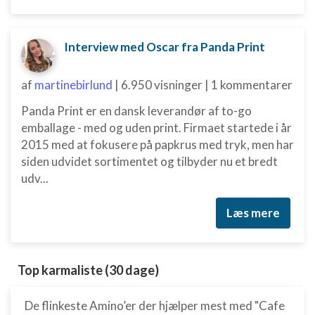
Ikke-IAB-behandlingsformål:
Nødvendig
Interview med Oscar fra Panda Print
Ydeevne
af
martinebirlund
|
6.950 visninger
|
1 kommentarer
Funktionel
Panda Print er en dansk leverandør af to-go
Annoncering / marketing
emballage - med og uden print. Firmaet startede i år
2015 med at fokusere på papkrus med tryk, men har
siden udvidet sortimentet og tilbyder nu et bredt
udv...
Læs mere
Top karmaliste (30 dage)
De flinkeste Amino’er der hjælper mest med "Cafe