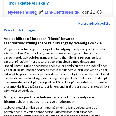
Tror I dette vil ske ?
af
,
den 21-05-
Nyeste indlæg
LinkCentralen.dk
2026 kl. 00:01
Fortrolighedspolitik
Privatindstillinger
1 svar
Ved at klikke på knappen "Nægt" bevares
standardindstillingen for kun strengt nødvendige cookie.
Vi og vores partnere gemmer og/eller får adgang til oplysninger på en enhed,
såsom unikke ID'er i cookie og anden browserlagring for at behandle
personlige data. Nogle leverandører kan behandle dine personlige data
baseret på legitim interesse, for at gøre indsigelse mod dette åbne
Klar lønnen med Danløn
"Indstillinger". Du kan acceptere, afvise eller administrere dine indstillinger
ved at klikke på knappen "Administrer indstillinger" eller til enhver tid ved at
Lav løn på et øjeblik–nemt, sikkert
klikke på fingeraftryksknappen i nederste venstre hjørne af webstedet. For at
trække dit samtykke tilbage, klik på fingeraftrykket eller linket i sidefoden på
og billigt. Opret gratis konto.
hjemmesiden og klik på menupunktet Mine data, på den side kan du trække
www.danlon.dk/
dit samtykke tilbage. Disse valg vil blive signaleret til vores partnere og vil ikke
påvirke browserdata.
Vi og vores partnere behandler data for at analysere
Køb en virksomhed
hjemmesidens ydeevne og gøre følgende:
Køb en virksomhed med
Opbevare og/eller tilgå oplysninger på en enhed. Bruge begrænsede
oplysninger til at vælge annoncering. Oprette profiler til tilpasset
kunder og omsætning hos Saxis
annoncering. Bruge profiler til at vælge tilpasset annoncering. Oprette