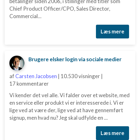
betalinger siden 2006, i stillinger med titler som
Chief Product Officer/CPO, Sales Director,
Bruge profiler til at vælge tilpasset indhold
Commercial...
Måle annonceringseffektivitet
Læs mere
Måle indholdseffektivitet
Forstå målgrupper gennem statistikker eller
kombinationer af oplysninger fra forskellige
Brugere elsker login via sociale medier
kilder
Udvikle og forbedre tjenester
af
Carsten Jacobsen
|
10.530 visninger
|
17 kommentarer
Bruge begrænsede oplysninger til at vælge
indhold
Vi kender det vel alle. Vi falder over et website, med
IAB Special Features:
en service eller produkt vi er interesserede i. Vi er
lige ved at være der, lige ved at have gennemført
Bruge præcise geografiske
placeringsoplysninger
signup, men hvad nu? Jeg skal udfylde en ...
Identificere enheder baseret på aktivt
Læs mere
anmodede oplysninger