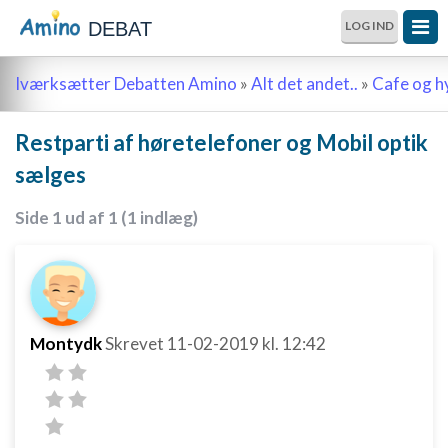
DEBAT
LOG IND
Iværksætter Debatten Amino
»
Alt det andet..
»
Cafe og 
Restparti af høretelefoner og Mobil optik
sælges
Side 1 ud af 1 (1 indlæg)
Montydk
Skrevet
11-02-2019
kl. 12:42