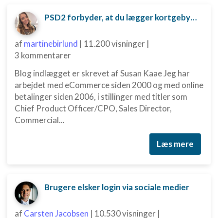
Oprette profiler til tilpasset annoncering
PSD2 forbyder, at du lægger kortgebyret ud til dine kunder fra 1. januar 2018
Bruge profiler til at vælge tilpasset
annoncering
af
martinebirlund
|
11.200 visninger
|
3 kommentarer
Oprette profiler for at tilpasse indhold
Blog indlægget er skrevet af Susan Kaae Jeg har
Bruge profiler til at vælge tilpasset indhold
arbejdet med eCommerce siden 2000 og med online
betalinger siden 2006, i stillinger med titler som
Måle annonceringseffektivitet
Chief Product Officer/CPO, Sales Director,
Commercial...
Måle indholdseffektivitet
Forstå målgrupper gennem statistikker eller
Læs mere
kombinationer af oplysninger fra forskellige
kilder
Udvikle og forbedre tjenester
Brugere elsker login via sociale medier
Bruge begrænsede oplysninger til at vælge
indhold
af
Carsten Jacobsen
|
10.530 visninger
|