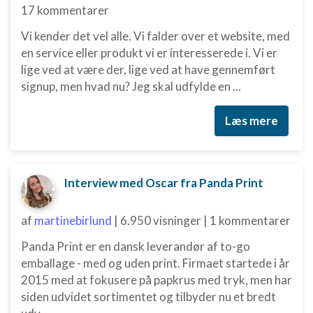
IAB Special Features:
17 kommentarer
Bruge præcise geografiske
Vi kender det vel alle. Vi falder over et website, med
placeringsoplysninger
en service eller produkt vi er interesserede i. Vi er
lige ved at være der, lige ved at have gennemført
Identificere enheder baseret på aktivt
anmodede oplysninger
signup, men hvad nu? Jeg skal udfylde en ...
Ikke-IAB-behandlingsformål:
Læs mere
Nødvendig
Ydeevne
Interview med Oscar fra Panda Print
Funktionel
Annoncering / marketing
af
martinebirlund
|
6.950 visninger
|
1 kommentarer
Panda Print er en dansk leverandør af to-go
emballage - med og uden print. Firmaet startede i år
2015 med at fokusere på papkrus med tryk, men har
siden udvidet sortimentet og tilbyder nu et bredt