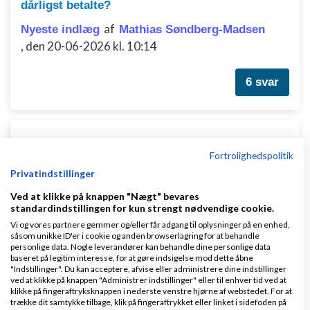
dårligst betalte?
af
Nyeste indlæg
Mathias Søndberg-Madsen
,
den 20-06-2026 kl. 10:14
6 svar
Feedback søges: Gror – Et nyt tag-baseret
Fortrolighedspolitik
socialt netværk for voksne i DK (ikke dating)
Privatindstillinger
af
,
den 27-06-2026 kl. 14:35
Nyeste indlæg
Gror
Ved at klikke på knappen "Nægt" bevares
standardindstillingen for kun strengt nødvendige cookie.
2 svar
Vi og vores partnere gemmer og/eller får adgang til oplysninger på en enhed,
såsom unikke ID'er i cookie og anden browserlagring for at behandle
personlige data. Nogle leverandører kan behandle dine personlige data
baseret på legitim interesse, for at gøre indsigelse mod dette åbne
"Indstillinger". Du kan acceptere, afvise eller administrere dine indstillinger
ved at klikke på knappen "Administrer indstillinger" eller til enhver tid ved at
klikke på fingeraftryksknappen i nederste venstre hjørne af webstedet. For at
trække dit samtykke tilbage, klik på fingeraftrykket eller linket i sidefoden på