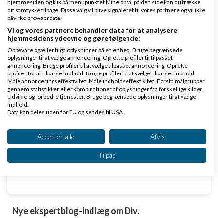
Klar lønnen med Danløn
hjemmesiden og klik på menupunktet Mine data, på den side kan du trække
dit samtykke tilbage. Disse valg vil blive signaleret til vores partnere og vil ikke
Lav løn på et øjeblik–nemt, sikkert
påvirke browserdata.
og billigt. Opret gratis konto.
Vi og vores partnere behandler data for at analysere
www.danlon.dk/
hjemmesidens ydeevne og gøre følgende:
Opbevare og/eller tilgå oplysninger på en enhed. Bruge begrænsede
oplysninger til at vælge annoncering. Oprette profiler til tilpasset
Køb en virksomhed
annoncering. Bruge profiler til at vælge tilpasset annoncering. Oprette
profiler for at tilpasse indhold. Bruge profiler til at vælge tilpasset indhold.
Køb en virksomhed med
Måle annonceringseffektivitet. Måle indholdseffektivitet. Forstå målgrupper
gennem statistikker eller kombinationer af oplysninger fra forskellige kilder.
kunder og omsætning hos Saxis
Udvikle og forbedre tjenester. Bruge begrænsede oplysninger til at vælge
www.saxis.dk
indhold.
Data kan deles uden for EU og sendes til USA.
Dit samtykke og cookie gælder udelukkende for denne hjemmeside/app.
Dinero Regnskabsprogram
Se partnerliste (2 IAB-leverandører)
Accepter alle
Afvis
Opret nemt og hurtigt fakturaer
Vi bruger dine data til følgende formål:
Lav gratis bruger på Dinero i dag
Tilpas
IAB's behandlingsformål:
www.dinero.dk
Opbevare og/eller tilgå oplysninger på en
enhed
Bruge begrænsede oplysninger til at vælge
Nye ekspertblog-indlæg om Div.
annoncering