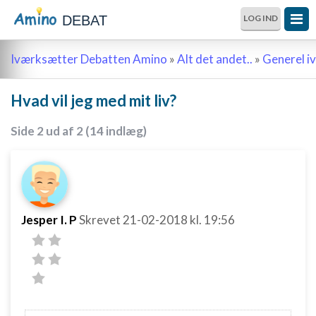
DEBAT
LOG IND
Iværksætter Debatten Amino
»
Alt det andet..
»
Generel i
Hvad vil jeg med mit liv?
Side 2 ud af 2 (14 indlæg)
Jesper I. P
Skrevet
21-02-2018
kl. 19:56