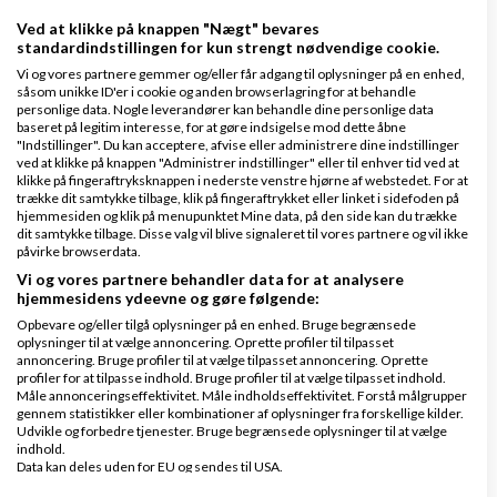
www.danlon.dk/
Ved at klikke på knappen "Nægt" bevares
standardindstillingen for kun strengt nødvendige cookie.
Køb en virksomhed
Vi og vores partnere gemmer og/eller får adgang til oplysninger på en enhed,
såsom unikke ID'er i cookie og anden browserlagring for at behandle
Køb en virksomhed med
personlige data. Nogle leverandører kan behandle dine personlige data
baseret på legitim interesse, for at gøre indsigelse mod dette åbne
kunder og omsætning hos Saxis
"Indstillinger". Du kan acceptere, afvise eller administrere dine indstillinger
www.saxis.dk
ved at klikke på knappen "Administrer indstillinger" eller til enhver tid ved at
klikke på fingeraftryksknappen i nederste venstre hjørne af webstedet. For at
trække dit samtykke tilbage, klik på fingeraftrykket eller linket i sidefoden på
hjemmesiden og klik på menupunktet Mine data, på den side kan du trække
Dinero Regnskabsprogram
dit samtykke tilbage. Disse valg vil blive signaleret til vores partnere og vil ikke
Opret nemt og hurtigt fakturaer
påvirke browserdata.
Lav gratis bruger på Dinero i dag
Vi og vores partnere behandler data for at analysere
hjemmesidens ydeevne og gøre følgende:
www.dinero.dk
Opbevare og/eller tilgå oplysninger på en enhed. Bruge begrænsede
oplysninger til at vælge annoncering. Oprette profiler til tilpasset
annoncering. Bruge profiler til at vælge tilpasset annoncering. Oprette
profiler for at tilpasse indhold. Bruge profiler til at vælge tilpasset indhold.
Måle annonceringseffektivitet. Måle indholdseffektivitet. Forstå målgrupper
Nye ekspertblog-indlæg om Div.
gennem statistikker eller kombinationer af oplysninger fra forskellige kilder.
Udvikle og forbedre tjenester. Bruge begrænsede oplysninger til at vælge
indhold.
PSD2 forbyder, at du lægger kortgebyret ud til dine kunder fra 1. januar 2018
Data kan deles uden for EU og sendes til USA.
Dit samtykke og cookie gælder udelukkende for denne hjemmeside/app.