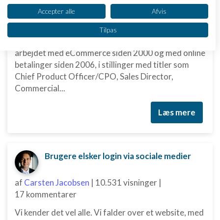
af
martinebirlund
|
11.201 visninger
|
Se partnerliste (2 IAB-leverandører)
Accepter alle
Afvis
3 kommentarer
Vi bruger dine data til følgende formål:
Tilpas
IAB's behandlingsformål:
Blog indlægget er skrevet af Susan Kaae Jeg har
Opbevare og/eller tilgå oplysninger på en
arbejdet med eCommerce siden 2000 og med online
enhed
betalinger siden 2006, i stillinger med titler som
Chief Product Officer/CPO, Sales Director,
Bruge begrænsede oplysninger til at vælge
Commercial...
annoncering
Oprette profiler til tilpasset annoncering
Læs mere
Bruge profiler til at vælge tilpasset
annoncering
Brugere elsker login via sociale medier
Oprette profiler for at tilpasse indhold
Bruge profiler til at vælge tilpasset indhold
af
Carsten Jacobsen
|
10.531 visninger
|
17 kommentarer
Måle annonceringseffektivitet
Vi kender det vel alle. Vi falder over et website, med
Måle indholdseffektivitet