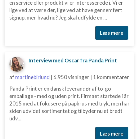
en service eller produkt vi er interesserede i. Vi er
lige ved at være der, lige ved at have gennemført
Forstå målgrupper gennem statistikker eller
kombinationer af oplysninger fra forskellige
signup, men hvad nu? Jeg skal udfylde en ...
kilder
Læs mere
Udvikle og forbedre tjenester
Bruge begrænsede oplysninger til at vælge
indhold
Interview med Oscar fra Panda Print
IAB Special Features:
Bruge præcise geografiske
af
martinebirlund
|
6.950 visninger
|
1 kommentarer
placeringsoplysninger
Panda Print er en dansk leverandør af to-go
Identificere enheder baseret på aktivt
anmodede oplysninger
emballage - med og uden print. Firmaet startede i år
2015 med at fokusere på papkrus med tryk, men har
Ikke-IAB-behandlingsformål:
siden udvidet sortimentet og tilbyder nu et bredt
Nødvendig
udv...
Ydeevne
Læs mere