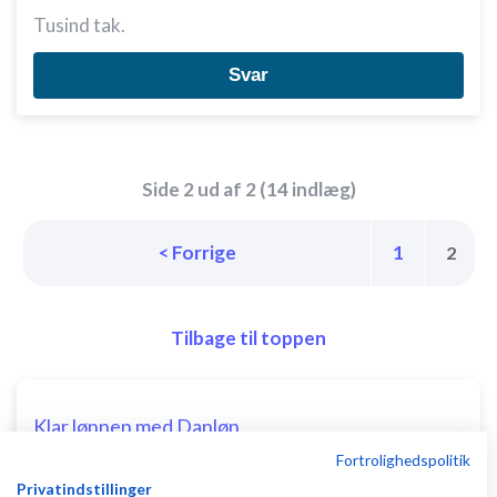
Tusind tak.
Svar
Side 2 ud af 2 (14 indlæg)
< Forrige
1
2
Tilbage til toppen
Klar lønnen med Danløn
Lav løn på et øjeblik–nemt, sikkert
Fortrolighedspolitik
og billigt. Opret gratis konto.
Privatindstillinger