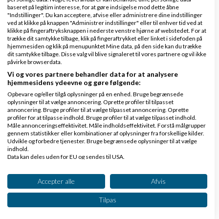
Side 1 ud af 1 (4 indlæg)
baseret på legitim interesse, for at gøre indsigelse mod dette åbne
"Indstillinger". Du kan acceptere, afvise eller administrere dine indstillinger
ved at klikke på knappen "Administrer indstillinger" eller til enhver tid ved at
Tilbage til toppen
klikke på fingeraftryksknappen i nederste venstre hjørne af webstedet. For at
trække dit samtykke tilbage, klik på fingeraftrykket eller linket i sidefoden på
hjemmesiden og klik på menupunktet Mine data, på den side kan du trække
dit samtykke tilbage. Disse valg vil blive signaleret til vores partnere og vil ikke
Import & Eksport Hjælp - Få den her
påvirke browserdata.
Vi og vores partnere behandler data for at analysere
Emner
hjemmesidens ydeevne og gøre følgende:
Opbevare og/eller tilgå oplysninger på en enhed. Bruge begrænsede
oplysninger til at vælge annoncering. Oprette profiler til tilpasset
Historiske valutakurser
annoncering. Bruge profiler til at vælge tilpasset annoncering. Oprette
profiler for at tilpasse indhold. Bruge profiler til at vælge tilpasset indhold.
af
,
den 09-11-
Nyeste indlæg
Martin Thorborg
Måle annonceringseffektivitet. Måle indholdseffektivitet. Forstå målgrupper
2010 kl. 19:54
gennem statistikker eller kombinationer af oplysninger fra forskellige kilder.
Udvikle og forbedre tjenester. Bruge begrænsede oplysninger til at vælge
indhold.
Data kan deles uden for EU og sendes til USA.
5 svar
Dit samtykke og cookie gælder udelukkende for denne hjemmeside/app.
Se partnerliste (2 IAB-leverandører)
Accepter alle
Afvis
Vi bruger dine data til følgende formål:
Tilpas
EU Momsnummer validering
IAB's behandlingsformål:
af
,
den 09-11-
Nyeste indlæg
Martin Thorborg