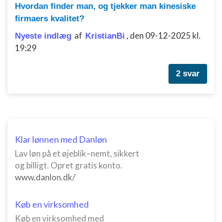
Udvikle og forbedre tjenester
Hvordan finder man, og tjekker man kinesiske
firmaers kvalitet?
Bruge begrænsede oplysninger til at vælge
indhold
af
,
den 09-12-2025 kl.
Nyeste indlæg
KristianBi
19:29
IAB Special Features:
Bruge præcise geografiske
2 svar
placeringsoplysninger
Identificere enheder baseret på aktivt
anmodede oplysninger
Ikke-IAB-behandlingsformål:
Nødvendig
Klar lønnen med Danløn
Lav løn på et øjeblik–nemt, sikkert
Ydeevne
og billigt. Opret gratis konto.
Funktionel
www.danlon.dk/
Annoncering / marketing
Køb en virksomhed
Køb en virksomhed med