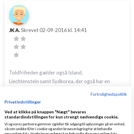
JK A.
Skrevet
02-09-2016
kl. 14:41
Toldfriheden gælder også Island,
Liechtenstein samt Sydkorea, der også har en
frihandelsaftale med EU.
Fortrolighedspolitik
Privatindstillinger
Svar
Ved at klikke på knappen "Nægt" bevares
standardindstillingen for kun strengt nødvendige cookie.
Vi og vores partnere gemmer og/eller får adgang til oplysninger på en enhed,
såsom unikke ID'er i cookie og anden browserlagring for at behandle
personlige data. Nogle leverandører kan behandle dine personlige data