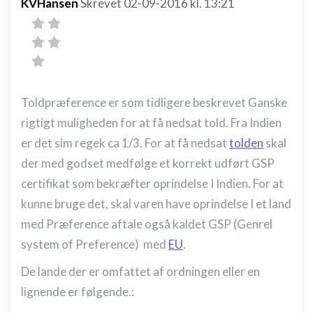
KVHansen
Skrevet
02-09-2016
kl. 13:21
Toldpræference er som tidligere beskrevet Ganske
rigtigt muligheden for at få nedsat told. Fra Indien
er det sim regek ca 1/3. For at få nedsat
tolden
skal
der med godset medfølge et korrekt udført GSP
certifikat som bekræfter oprindelse I Indien. For at
kunne bruge det, skal varen have oprindelse I et land
med Præference aftale også kaldet GSP (Genrel
system of Preference) med
EU
.
De lande der er omfattet af ordningen eller en
lignende er følgende.: