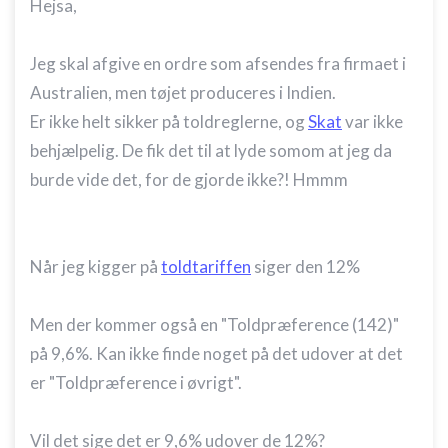
Hejsa,
Jeg skal afgive en ordre som afsendes fra firmaet i
Australien, men tøjet produceres i Indien.
Er ikke helt sikker på toldreglerne, og
Skat
var ikke
behjælpelig. De fik det til at lyde somom at jeg da
burde vide det, for de gjorde ikke?! Hmmm
Når jeg kigger på
toldtariffen
siger den 12%
Men der kommer også en "Toldpræference (142)"
på 9,6%. Kan ikke finde noget på det udover at det
er "Toldpræference i øvrigt".
Vil det sige det er 9,6% udover de 12%?