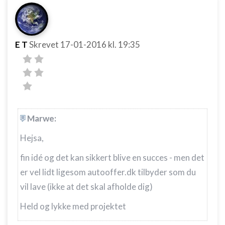
annoncering
Oprette profiler for at tilpasse indhold
Bruge profiler til at vælge tilpasset indhold
E T
Skrevet
17-01-2016
kl. 19:35
Måle annonceringseffektivitet
Måle indholdseffektivitet
Forstå målgrupper gennem statistikker eller
kombinationer af oplysninger fra forskellige
Marwe:
kilder
Hejsa,
Udvikle og forbedre tjenester
fin idé og det kan sikkert blive en succes - men det
Bruge begrænsede oplysninger til at vælge
indhold
er vel lidt ligesom autooffer.dk tilbyder som du
vil lave (ikke at det skal afholde dig)
IAB Special Features:
Bruge præcise geografiske
Held og lykke med projektet
placeringsoplysninger