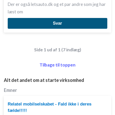
Identificere enheder baseret på aktivt
Der er også letsauto.dk og et par andre som jeg har
anmodede oplysninger
læst om
Ikke-IAB-behandlingsformål:
Svar
Nødvendig
Ydeevne
Funktionel
Side 1 ud af 1 (7 indlæg)
Annoncering / marketing
Tilbage til toppen
Alt det andet om at starte virksomhed
Emner
Relatel mobilselskabet - Fald ikke i deres
fælde!!!!!