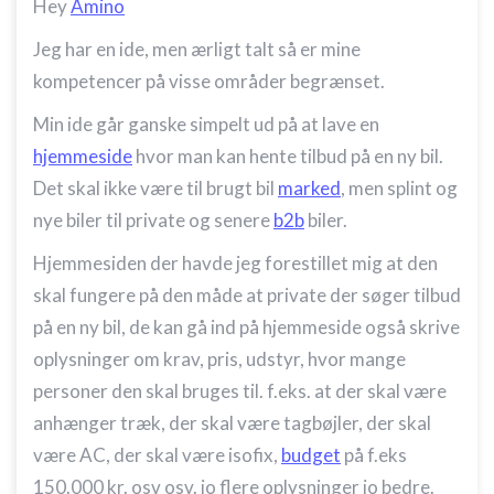
Hey
Amino
Jeg har en ide, men ærligt talt så er mine
kompetencer på visse områder begrænset.
Min ide går ganske simpelt ud på at lave en
hjemmeside
hvor man kan hente tilbud på en ny bil.
Det skal ikke være til brugt bil
marked
, men splint og
nye biler til private og senere
b2b
biler.
Hjemmesiden der havde jeg forestillet mig at den
skal fungere på den måde at private der søger tilbud
på en ny bil, de kan gå ind på hjemmeside også skrive
oplysninger om krav, pris, udstyr, hvor mange
personer den skal bruges til. f.eks. at der skal være
anhænger træk, der skal være tagbøjler, der skal
være AC, der skal være isofix,
budget
på f.eks
150.000 kr. osv osv. jo flere oplysninger jo bedre.