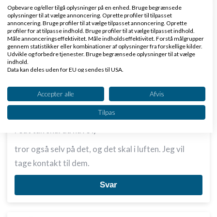
Opbevare og/eller tilgå oplysninger på en enhed. Bruge begrænsede
oplysninger til at vælge annoncering. Oprette profiler til tilpasset
annoncering. Bruge profiler til at vælge tilpasset annoncering. Oprette
profiler for at tilpasse indhold. Bruge profiler til at vælge tilpasset indhold.
Måle annonceringseffektivitet. Måle indholdseffektivitet. Forstå målgrupper
gennem statistikker eller kombinationer af oplysninger fra forskellige kilder.
Udvikle og forbedre tjenester. Bruge begrænsede oplysninger til at vælge
Aron H.R Jensen
Skrevet
08-01-2016
kl. 09:06
indhold.
Data kan deles uden for EU og sendes til USA.
Dit samtykke og cookie gælder udelukkende for denne hjemmeside/app.
Se partnerliste (2 IAB-leverandører)
Accepter alle
Afvis
Vi bruger dine data til følgende formål:
Tilpas
IAB's behandlingsformål:
Fedt tak skal du have :)
Opbevare og/eller tilgå oplysninger på en
enhed
tror også selv på det, og det skal i luften. Jeg vil
Bruge begrænsede oplysninger til at vælge
tage kontakt til dem.
annoncering
Svar
Oprette profiler til tilpasset annoncering
Bruge profiler til at vælge tilpasset