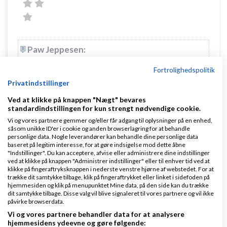
Paw Jeppesen:
(Hvor i landet befinder du dig?)
Fortrolighedspolitik
Privatindstillinger
Fik lige nærlæst dit
indlæg
igen og så at du skriver
Ved at klikke på knappen "Nægt" bevares
standardindstillingen for kun strengt nødvendige cookie.
at du er fra Viby J.
Vi og vores partnere gemmer og/eller får adgang til oplysninger på en enhed,
såsom unikke ID'er i cookie og anden browserlagring for at behandle
Prøv at tage fat i viden Djurs (Grenå tekniske skole)
personlige data. Nogle leverandører kan behandle dine personlige data
som udbyder web-integrator i Aarhus. De har 1-2
baseret på legitim interesse, for at gøre indsigelse mod dette åbne
"Indstillinger". Du kan acceptere, afvise eller administrere dine indstillinger
forløb á 3-4 ugers varighed, hvor eleverne skal i
ved at klikke på knappen "Administrer indstillinger" eller til enhver tid ved at
klikke på fingeraftryksknappen i nederste venstre hjørne af webstedet. For at
"praktisk". Tror dit projekt kunne være en muligt for
trække dit samtykke tilbage, klik på fingeraftrykket eller linket i sidefoden på
hjemmesiden og klik på menupunktet Mine data, på den side kan du trække
en mindre, men super skarp, gruppe.
dit samtykke tilbage. Disse valg vil blive signaleret til vores partnere og vil ikke
påvirke browserdata.
Svar
Vi og vores partnere behandler data for at analysere
hjemmesidens ydeevne og gøre følgende: