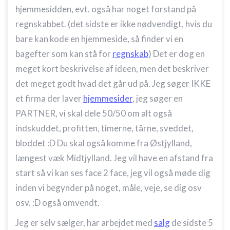
hjemmesidden, evt. også har noget forstand på
regnskabbet. (det sidste er ikke nødvendigt, hvis du
bare kan kode en hjemmeside, så finder vi en
bagefter som kan stå for
regnskab
) Det er dog en
meget kort beskrivelse af ideen, men det beskriver
det meget godt hvad det går ud på. Jeg søger IKKE
et firma der laver
hjemmesider
, jeg søger en
PARTNER, vi skal dele 50/50 om alt også
indskuddet, profitten, timerne, tårne, sveddet,
bloddet :D Du skal også komme fra Østjylland,
længest væk Midtjylland. Jeg vil have en afstand fra
start så vi kan ses face 2 face, jeg vil også møde dig
inden vi begynder på noget, måle, veje, se dig osv
osv. :D også omvendt.
Jeg er selv sælger, har arbejdet med
salg
de sidste 5