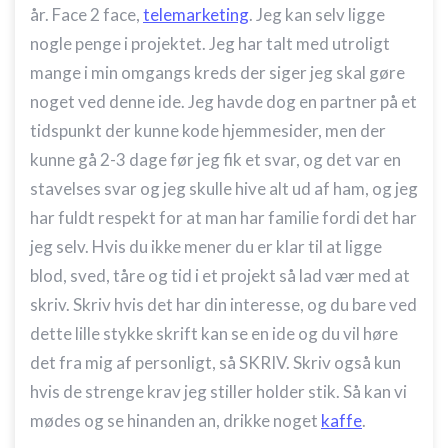
år. Face 2 face,
telemarketing
. Jeg kan selv ligge
nogle penge i projektet. Jeg har talt med utroligt
mange i min omgangs kreds der siger jeg skal gøre
noget ved denne ide. Jeg havde dog en partner på et
tidspunkt der kunne kode hjemmesider, men der
kunne gå 2-3 dage før jeg fik et svar, og det var en
stavelses svar og jeg skulle hive alt ud af ham, og jeg
har fuldt respekt for at man har familie fordi det har
jeg selv. Hvis du ikke mener du er klar til at ligge
blod, sved, tåre og tid i et projekt så lad vær med at
skriv. Skriv hvis det har din interesse, og du bare ved
dette lille stykke skrift kan se en ide og du vil høre
det fra mig af personligt, så SKRIV. Skriv også kun
hvis de strenge krav jeg stiller holder stik. Så kan vi
mødes og se hinanden an, drikke noget
kaffe
.