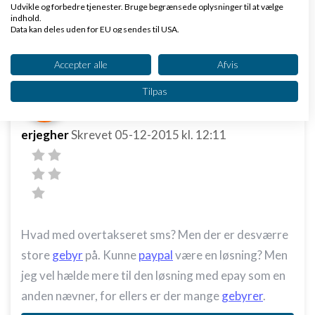
Udvikle og forbedre tjenester. Bruge begrænsede oplysninger til at vælge
indhold.
Svar
Data kan deles uden for EU og sendes til USA.
Dit samtykke og cookie gælder udelukkende for denne hjemmeside/app.
Se partnerliste (2 IAB-leverandører)
Accepter alle
Afvis
Vi bruger dine data til følgende formål:
Tilpas
IAB's behandlingsformål:
Opbevare og/eller tilgå oplysninger på en
enhed
erjegher
Skrevet
05-12-2015
kl. 12:11
Bruge begrænsede oplysninger til at vælge
annoncering
Oprette profiler til tilpasset annoncering
Bruge profiler til at vælge tilpasset
Hvad med overtakseret sms? Men der er desværre
annoncering
store
gebyr
på. Kunne
paypal
være en løsning? Men
Oprette profiler for at tilpasse indhold
jeg vel hælde mere til den løsning med epay som en
anden nævner, for ellers er der mange
gebyrer
.
Bruge profiler til at vælge tilpasset indhold