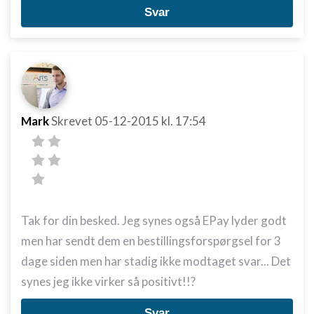
Svar
Måle annonceringseffektivitet
Måle indholdseffektivitet
Forstå målgrupper gennem statistikker eller
kombinationer af oplysninger fra forskellige
kilder
Mark
Skrevet
05-12-2015
kl. 17:54
Udvikle og forbedre tjenester
Bruge begrænsede oplysninger til at vælge
indhold
IAB Special Features:
Bruge præcise geografiske
Tak for din besked. Jeg synes også EPay lyder godt
placeringsoplysninger
men har sendt dem en bestillingsforspørgsel for 3
Identificere enheder baseret på aktivt
dage siden men har stadig ikke modtaget svar... Det
anmodede oplysninger
synes jeg ikke virker så positivt!!?
Ikke-IAB-behandlingsformål:
Nødvendig
Svar