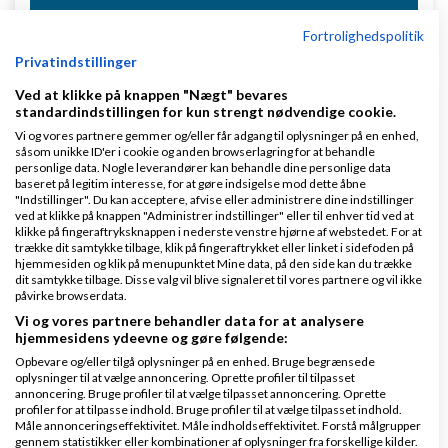
Svar
Fortrolighedspolitik
Privatindstillinger
Ved at klikke på knappen "Nægt" bevares
standardindstillingen for kun strengt nødvendige cookie.
Vi og vores partnere gemmer og/eller får adgang til oplysninger på en enhed,
såsom unikke ID'er i cookie og anden browserlagring for at behandle
personlige data. Nogle leverandører kan behandle dine personlige data
Mark
Skrevet
03-12-2015
kl. 12:12
baseret på legitim interesse, for at gøre indsigelse mod dette åbne
"Indstillinger". Du kan acceptere, afvise eller administrere dine indstillinger
ved at klikke på knappen "Administrer indstillinger" eller til enhver tid ved at
klikke på fingeraftryksknappen i nederste venstre hjørne af webstedet. For at
trække dit samtykke tilbage, klik på fingeraftrykket eller linket i sidefoden på
hjemmesiden og klik på menupunktet Mine data, på den side kan du trække
dit samtykke tilbage. Disse valg vil blive signaleret til vores partnere og vil ikke
påvirke browserdata.
Vi og vores partnere behandler data for at analysere
Ja men mange af mine kunder er ikke så tekniske og
hjemmesidens ydeevne og gøre følgende:
kyndige i it eller smartphones. Så ikke alle har
Opbevare og/eller tilgå oplysninger på en enhed. Bruge begrænsede
oplysninger til at vælge annoncering. Oprette profiler til tilpasset
MobilePay. Så skal jeg bare bruge endnu mere tid på
annoncering. Bruge profiler til at vælge tilpasset annoncering. Oprette
at forklare dem hvordan vi sætter mobilepay op ...
profiler for at tilpasse indhold. Bruge profiler til at vælge tilpasset indhold.
Måle annonceringseffektivitet. Måle indholdseffektivitet. Forstå målgrupper
Men tak for forslag
gennem statistikker eller kombinationer af oplysninger fra forskellige kilder.