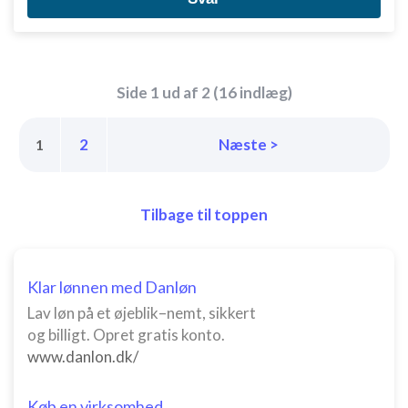
Ydeevne
Funktionel
Side 1 ud af 2 (16 indlæg)
Annoncering / marketing
2
Næste >
1
Tilbage til toppen
Klar lønnen med Danløn
Lav løn på et øjeblik–nemt, sikkert
og billigt. Opret gratis konto.
www.danlon.dk/
Køb en virksomhed