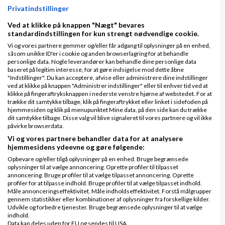
Privatindstillinger
Ved at klikke på knappen "Nægt" bevares
Klar lønnen med Danløn
standardindstillingen for kun strengt nødvendige cookie.
Lav løn på et øjeblik–nemt, sikkert
Vi og vores partnere gemmer og/eller får adgang til oplysninger på en enhed,
såsom unikke ID'er i cookie og anden browserlagring for at behandle
og billigt. Opret gratis konto.
personlige data. Nogle leverandører kan behandle dine personlige data
www.danlon.dk/
baseret på legitim interesse, for at gøre indsigelse mod dette åbne
"Indstillinger". Du kan acceptere, afvise eller administrere dine indstillinger
ved at klikke på knappen "Administrer indstillinger" eller til enhver tid ved at
Køb en virksomhed
klikke på fingeraftryksknappen i nederste venstre hjørne af webstedet. For at
trække dit samtykke tilbage, klik på fingeraftrykket eller linket i sidefoden på
Køb en virksomhed med
hjemmesiden og klik på menupunktet Mine data, på den side kan du trække
dit samtykke tilbage. Disse valg vil blive signaleret til vores partnere og vil ikke
kunder og omsætning hos Saxis
påvirke browserdata.
www.saxis.dk
Vi og vores partnere behandler data for at analysere
hjemmesidens ydeevne og gøre følgende:
Opbevare og/eller tilgå oplysninger på en enhed. Bruge begrænsede
Dinero Regnskabsprogram
oplysninger til at vælge annoncering. Oprette profiler til tilpasset
Opret nemt og hurtigt fakturaer
annoncering. Bruge profiler til at vælge tilpasset annoncering. Oprette
profiler for at tilpasse indhold. Bruge profiler til at vælge tilpasset indhold.
Lav gratis bruger på Dinero i dag
Måle annonceringseffektivitet. Måle indholdseffektivitet. Forstå målgrupper
www.dinero.dk
gennem statistikker eller kombinationer af oplysninger fra forskellige kilder.
Udvikle og forbedre tjenester. Bruge begrænsede oplysninger til at vælge
indhold.
Data kan deles uden for EU og sendes til USA.