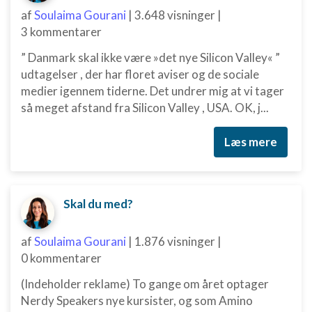
Måle indholdseffektivitet
af
Soulaima Gourani
|
3.648 visninger
|
3 kommentarer
Forstå målgrupper gennem statistikker eller
kombinationer af oplysninger fra forskellige
” Danmark skal ikke være »det nye Silicon Valley« ”
kilder
udtagelser , der har floret aviser og de sociale
medier igennem tiderne. Det undrer mig at vi tager
Udvikle og forbedre tjenester
så meget afstand fra Silicon Valley , USA. OK, j...
Bruge begrænsede oplysninger til at vælge
indhold
Læs mere
IAB Special Features:
Bruge præcise geografiske
placeringsoplysninger
Skal du med?
Identificere enheder baseret på aktivt
anmodede oplysninger
af
Soulaima Gourani
|
1.876 visninger
|
Ikke-IAB-behandlingsformål:
0 kommentarer
Nødvendig
(Indeholder reklame) To gange om året optager
Nerdy Speakers nye kursister, og som Amino
Ydeevne