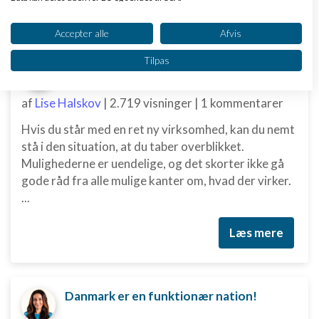
Dit samtykke og cookie gælder udelukkende for denne hjemmeside/app.
Nye ekspertblog-indlæg om Netværk & ledelse
Se partnerliste (2 IAB-leverandører)
Accepter alle
Afvis
Vi bruger dine data til følgende formål:
Tilpas
De 3 vigtigste områder i din markedsføring, du er nødt til at have styr på
IAB's behandlingsformål:
Opbevare og/eller tilgå oplysninger på en
af
Lise Halskov
|
2.719 visninger
|
1 kommentarer
enhed
Hvis du står med en ret ny virksomhed, kan du nemt
Bruge begrænsede oplysninger til at vælge
annoncering
stå i den situation, at du taber overblikket.
Mulighederne er uendelige, og det skorter ikke gå
Oprette profiler til tilpasset annoncering
gode råd fra alle mulige kanter om, hvad der virker.
...
Bruge profiler til at vælge tilpasset
annoncering
Læs mere
Oprette profiler for at tilpasse indhold
Bruge profiler til at vælge tilpasset indhold
Danmark er en funktionær nation!
Måle annonceringseffektivitet