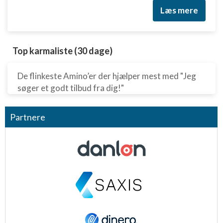
placeringsoplysninger
Læs mere
Identificere enheder baseret på aktivt
anmodede oplysninger
Ikke-IAB-behandlingsformål:
Top karmaliste (30 dage)
Nødvendig
De flinkeste Amino’er der hjælper mest med "Jeg
Ydeevne
søger et godt tilbud fra dig!"
Funktionel
Partnere
Annoncering / marketing