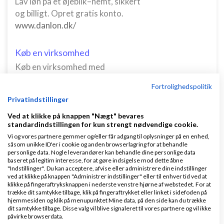
Lav løn på et øjeblik–nemt, sikkert
og billigt. Opret gratis konto.
www.danlon.dk/
Køb en virksomhed
Køb en virksomhed med
kunder og omsætning hos Saxis
Fortrolighedspolitik
www.saxis.dk
Privatindstillinger
Ved at klikke på knappen "Nægt" bevares
Dinero Regnskabsprogram
standardindstillingen for kun strengt nødvendige cookie.
Opret nemt og hurtigt fakturaer
Vi og vores partnere gemmer og/eller får adgang til oplysninger på en enhed,
Lav gratis bruger på Dinero i dag
såsom unikke ID'er i cookie og anden browserlagring for at behandle
personlige data. Nogle leverandører kan behandle dine personlige data
www.dinero.dk
baseret på legitim interesse, for at gøre indsigelse mod dette åbne
"Indstillinger". Du kan acceptere, afvise eller administrere dine indstillinger
ved at klikke på knappen "Administrer indstillinger" eller til enhver tid ved at
klikke på fingeraftryksknappen i nederste venstre hjørne af webstedet. For at
trække dit samtykke tilbage, klik på fingeraftrykket eller linket i sidefoden på
hjemmesiden og klik på menupunktet Mine data, på den side kan du trække
Nye ekspertblog-indlæg om Div.
dit samtykke tilbage. Disse valg vil blive signaleret til vores partnere og vil ikke
påvirke browserdata.