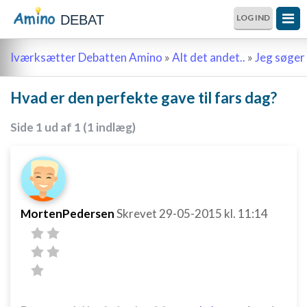
DEBAT
LOG IND
Iværksætter Debatten Amino
»
Alt det andet..
»
Jeg søger 
Hvad er den perfekte gave til fars dag?
Side 1 ud af 1 (1 indlæg)
MortenPedersen
Skrevet
29-05-2015
kl. 11:14