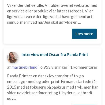
Bruge profiler til at vælge tilpasset
Vi kender det vel alle. Vi falder over et website, med
annoncering
en service eller produkt vi er interesserede i. Vi er
lige ved at være der, lige ved at have gennemført
Oprette profiler for at tilpasse indhold
signup, men hvad nu? Jeg skal udfylde en ...
Bruge profiler til at vælge tilpasset indhold
Læs mere
Måle annonceringseffektivitet
Måle indholdseffektivitet
Interview med Oscar fra Panda Print
Forstå målgrupper gennem statistikker eller
kombinationer af oplysninger fra forskellige
kilder
af
martinebirlund
|
6.953 visninger
|
1 kommentarer
Udvikle og forbedre tjenester
Panda Print er en dansk leverandør af to-go
emballage - med og uden print. Firmaet startede i år
Bruge begrænsede oplysninger til at vælge
2015 med at fokusere på papkrus med tryk, men har
indhold
siden udvidet sortimentet og tilbyder nu et bredt
IAB Special Features:
udv...
Bruge præcise geografiske