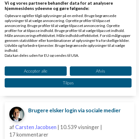
PSD2 forbyder, at du lægger kortgebyret ud til dine kunder fra 1. januar 2018
Vi og vores partnere behandler data for at analysere
hjemmesidens ydeevne og gøre følgende:
Opbevare og/eller tilgå oplysninger på en enhed. Bruge begrænsede
af
martinebirlund
|
11.209 visninger
|
oplysninger til at vælge annoncering. Oprette profiler til tilpasset
3 kommentarer
annoncering. Bruge profiler til at vælge tilpasset annoncering. Oprette
profiler for at tilpasse indhold. Bruge profiler til at vælge tilpasset indhold.
Måle annonceringseffektivitet. Måle indholdseffektivitet. Forstå målgrupper
Blog indlægget er skrevet af Susan Kaae Jeg har
gennem statistikker eller kombinationer af oplysninger fra forskellige kilder.
arbejdet med eCommerce siden 2000 og med online
Udvikle og forbedre tjenester. Bruge begrænsede oplysninger til at vælge
indhold.
betalinger siden 2006, i stillinger med titler som
Data kan deles uden for EU og sendes til USA.
Chief Product Officer/CPO, Sales Director,
Dit samtykke og cookie gælder udelukkende for denne hjemmeside/app.
Commercial...
Se partnerliste (2 IAB-leverandører)
Accepter alle
Afvis
Vi bruger dine data til følgende formål:
Læs mere
Tilpas
IAB's behandlingsformål:
Opbevare og/eller tilgå oplysninger på en
enhed
Brugere elsker login via sociale medier
Bruge begrænsede oplysninger til at vælge
annoncering
af
Carsten Jacobsen
|
10.539 visninger
|
Oprette profiler til tilpasset annoncering
17 kommentarer