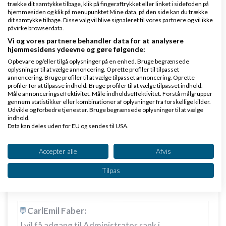
trække dit samtykke tilbage, klik på fingeraftrykket eller linket i sidefoden på
hjemmesiden og klik på menupunktet Mine data, på den side kan du trække
Hvor gammel er du?
dit samtykke tilbage. Disse valg vil blive signaleret til vores partnere og vil ikke
påvirke browserdata.
Hvad kan vi forvente af indkomst?
Vi og vores partnere behandler data for at analysere
hjemmesidens ydeevne og gøre følgende:
Svar
Opbevare og/eller tilgå oplysninger på en enhed. Bruge begrænsede
oplysninger til at vælge annoncering. Oprette profiler til tilpasset
annoncering. Bruge profiler til at vælge tilpasset annoncering. Oprette
profiler for at tilpasse indhold. Bruge profiler til at vælge tilpasset indhold.
Måle annonceringseffektivitet. Måle indholdseffektivitet. Forstå målgrupper
gennem statistikker eller kombinationer af oplysninger fra forskellige kilder.
Udvikle og forbedre tjenester. Bruge begrænsede oplysninger til at vælge
indhold.
Data kan deles uden for EU og sendes til USA.
Michael
Skrevet
17-04-2014
kl. 11:26
Dit samtykke og cookie gælder udelukkende for denne hjemmeside/app.
Se partnerliste (2 IAB-leverandører)
Accepter alle
Afvis
Vi bruger dine data til følgende formål:
Tilpas
IAB's behandlingsformål:
Opbevare og/eller tilgå oplysninger på en
enhed
CarlEmil Faber:
Bruge begrænsede oplysninger til at vælge
I vil få adgang til Administrator rank i