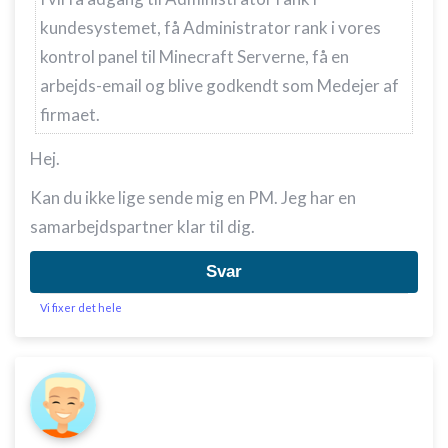
annoncering
kundesystemet, få Administrator rank i vores
Oprette profiler til tilpasset annoncering
kontrol panel til Minecraft Serverne, få en
arbejds-email og blive godkendt som Medejer af
Bruge profiler til at vælge tilpasset
annoncering
firmaet.
Oprette profiler for at tilpasse indhold
Hej.
Bruge profiler til at vælge tilpasset indhold
Kan du ikke lige sende mig en PM. Jeg har en
samarbejdspartner klar til dig.
Måle annonceringseffektivitet
Måle indholdseffektivitet
Svar
Vi fixer det hele
Forstå målgrupper gennem statistikker eller
kombinationer af oplysninger fra forskellige
kilder
Udvikle og forbedre tjenester
Bruge begrænsede oplysninger til at vælge
indhold