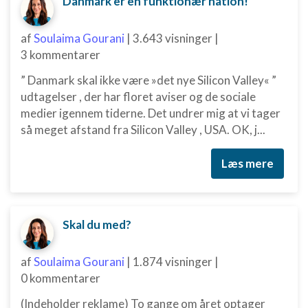
Danmark er en funktionær nation!
af
Soulaima Gourani
|
3.643 visninger
|
3 kommentarer
” Danmark skal ikke være »det nye Silicon Valley« ”
udtagelser , der har floret aviser og de sociale
medier igennem tiderne. Det undrer mig at vi tager
så meget afstand fra Silicon Valley , USA. OK, j...
Læs mere
Skal du med?
af
Soulaima Gourani
|
1.874 visninger
|
0 kommentarer
(Indeholder reklame) To gange om året optager