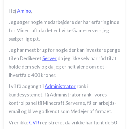
Hej
Amino
,
Jeg søger nogle medarbejdere der har erfaring inde
for Minecraft da det er hvilke Gameservers jeg
sælger lige p.t.
Jeg har mest brug for nogle der kan investere penge
til en Dedikeret
Server
da jeg ikke selv har råd til at
holde dem selv og da jeg er helt alene om det -
Ihvertfald 400 kroner.
I vil få adgang til
Administrator
rank i
kundesystemet, få Administrator rank i vores
kontrol panel til Minecraft Serverne, få en arbejds-
email og blive godkendt som Medejer af firmaet.
Vi er ikke
CVR
registreret da vi ikke har tjent de 50