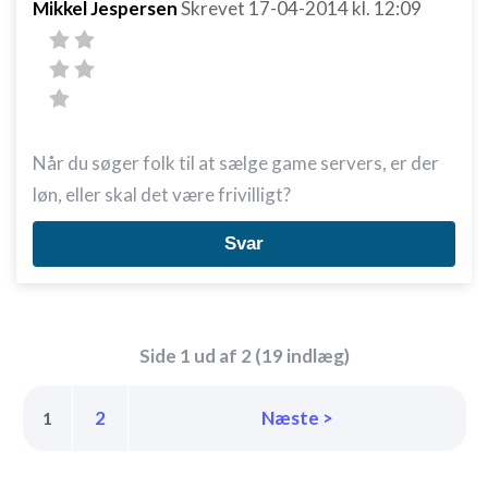
Mikkel Jespersen
Skrevet
17-04-2014
kl. 12:09
IAB Special Features:
Bruge præcise geografiske
placeringsoplysninger
Identificere enheder baseret på aktivt
anmodede oplysninger
Når du søger folk til at sælge game servers, er der
Ikke-IAB-behandlingsformål:
løn, eller skal det være frivilligt?
Nødvendig
Svar
Ydeevne
Funktionel
Annoncering / marketing
Side 1 ud af 2 (19 indlæg)
2
Næste >
1