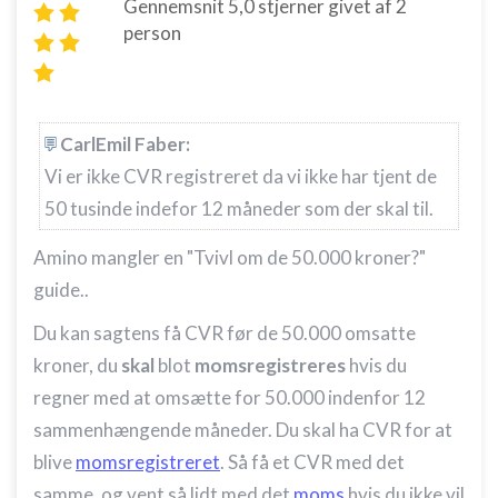
Gennemsnit
5,0
stjerner givet af
2
person
CarlEmil Faber:
Vi er ikke CVR registreret da vi ikke har tjent de
50 tusinde indefor 12 måneder som der skal til.
Amino mangler en "Tvivl om de 50.000 kroner?"
guide..
Du kan sagtens få CVR før de 50.000 omsatte
kroner, du
skal
blot
momsregistreres
hvis du
regner med at omsætte for 50.000 indenfor 12
sammenhængende måneder. Du skal ha CVR for at
blive
momsregistreret
. Så få et CVR med det
samme, og vent så lidt med det
moms
hvis du ikke vil