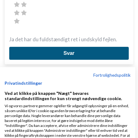
Ja det har du fuldstændigt ret i undskyld fejlen.
Svar
Fortrolighedspolitik
Privatindstillinger
Ved at klikke på knappen "Nægt" bevares
standardindstillingen for kun strengt nødvendige cookie.
Andreas
Skrevet
17-04-2014
kl. 00:12
Vi og vores partnere gemmer og/eller får adgang til oplysninger på en enhed,
såsom unikke ID'er i cookie og anden browserlagring for at behandle
personlige data. Nogle leverandører kan behandle dine personlige data
baseret på legitim interesse, for at gøre indsigelse mod dette åbne
"Indstillinger". Du kan acceptere, afvise eller administrere dine indstillinger
ved at klikke på knappen "Administrer indstillinger" eller til enhver tid ved at
klikke på fingeraftryksknappen i nederste venstre hjørne af webstedet. For at