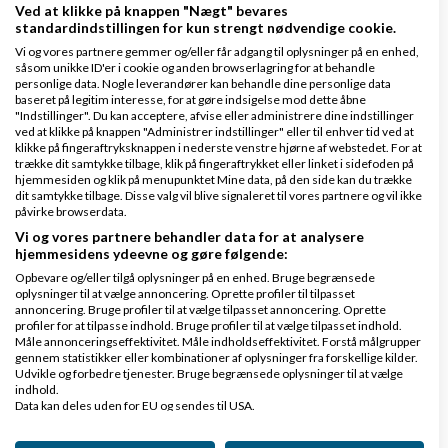
Ved at klikke på knappen "Nægt" bevares
standardindstillingen for kun strengt nødvendige cookie.
Held og lykke med projektet.
Vi og vores partnere gemmer og/eller får adgang til oplysninger på en enhed,
såsom unikke ID'er i cookie og anden browserlagring for at behandle
Svar
personlige data. Nogle leverandører kan behandle dine personlige data
baseret på legitim interesse, for at gøre indsigelse mod dette åbne
"Indstillinger". Du kan acceptere, afvise eller administrere dine indstillinger
ved at klikke på knappen "Administrer indstillinger" eller til enhver tid ved at
klikke på fingeraftryksknappen i nederste venstre hjørne af webstedet. For at
trække dit samtykke tilbage, klik på fingeraftrykket eller linket i sidefoden på
hjemmesiden og klik på menupunktet Mine data, på den side kan du trække
dit samtykke tilbage. Disse valg vil blive signaleret til vores partnere og vil ikke
påvirke browserdata.
Henrik
Skrevet
02-07-2014
kl. 17:29
Vi og vores partnere behandler data for at analysere
hjemmesidens ydeevne og gøre følgende:
Opbevare og/eller tilgå oplysninger på en enhed. Bruge begrænsede
oplysninger til at vælge annoncering. Oprette profiler til tilpasset
annoncering. Bruge profiler til at vælge tilpasset annoncering. Oprette
profiler for at tilpasse indhold. Bruge profiler til at vælge tilpasset indhold.
Måle annonceringseffektivitet. Måle indholdseffektivitet. Forstå målgrupper
gennem statistikker eller kombinationer af oplysninger fra forskellige kilder.
Takker Kitt for feedback.
Udvikle og forbedre tjenester. Bruge begrænsede oplysninger til at vælge
indhold.
Data kan deles uden for EU og sendes til USA.
Jeg har nu rettet nogle af de værste gramatiske fejl,
Dit samtykke og cookie gælder udelukkende for denne hjemmeside/app.
samt opdateret priserne, så hvad timeprisen