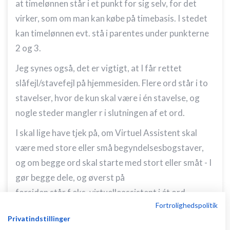
at timelønnen står i et punkt for sig selv, for det
virker, som om man kan købe på timebasis. I stedet
kan timelønnen evt. stå i parentes under punkterne
2 og 3.
Jeg synes også, det er vigtigt, at I får rettet
slåfejl/stavefejl på hjemmesiden. Flere ord står i to
stavelser, hvor de kun skal være i én stavelse, og
nogle steder mangler r i slutningen af et ord.
I skal lige have tjek på, om Virtuel Assistent skal
være med store eller små begyndelsesbogstaver,
og om begge ord skal starte med stort eller småt - I
gør begge dele, og øverst på
forsiden står f.eks. virtuelleassistent i ét ord.
Fortrolighedspolitik
Sådan er der lidt småting hist og pist, og
Privatindstillinger
helhedsindtrykket er jo vigtigt