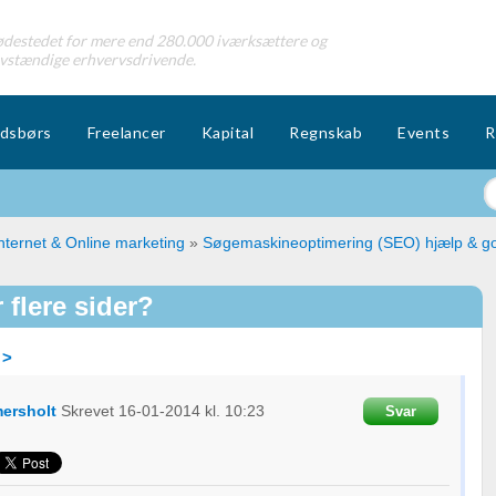
destedet for mere end 280.000 iværksættere og
lvstændige erhvervsdrivende.
dsbørs
Freelancer
Kapital
Regnskab
Events
R
nternet & Online marketing
»
Søgemaskineoptimering (SEO) hjælp & g
 flere sider?
 >
ersholt
Skrevet
16-01-2014
kl. 10:23
Svar