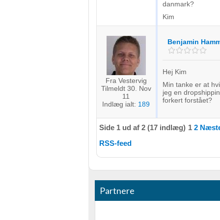
danmark?
Kim
Benjamin Hamm
Hej Kim
Fra Vestervig
Min tanke er at hv
Tilmeldt 30. Nov
jeg en dropshippin
11
forkert forstået?
Indlæg ialt:
189
Side 1 ud af 2 (17 indlæg)
1
2
Næste
RSS-feed
Partnere