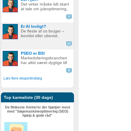
de bare ikke ranker så
Det virker måske lidt skørt
godt som før. Men er det
at tale om juleoptimering,
nu så slemt? Måske er det
mens vi stadig sveder
slet ikke så v...
3
under sommerens
hedebølge. Men der er
Er AI lovligt?
faktisk god grund til det.
De fleste af os bruger –
Alt for mange glemmer at
bevidst eller ubevist,
forberede deres website
værktøjer i dag som helt
eller web...
12
eller delvist bygger på AI.
Det er derfor relevant at
PSEO er BS!
stille spørgsmål ved, om
Markedsføringsbranchen
det er lovligt. AI er en
har altid været dygtige till
meget bred betegnelse
at pakke gammel fisk ind i
–...
6
nyt, skinnende papir.
Nogle gange lidt for
Læs flere ekspertindlæg
dygtige. Giv en støvet,
gammel strategi, eller en
metode der har fået
meget kr...
Top karmaliste (30 dage)
De flinkeste Amino’er der hjælper mest
med "Søgemaskineoptimering (SEO)
hjælp & gode råd"