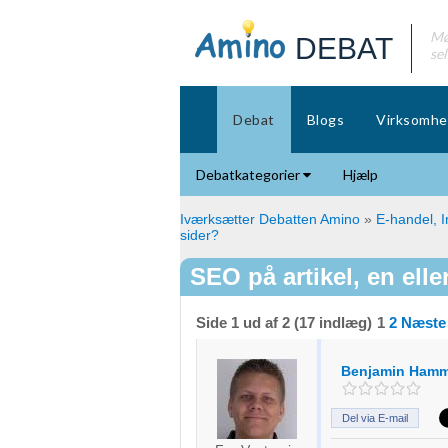
Mø
DEBAT
se
Debat
Blogs
Virksomhe
Debatkategorier
Hjælp
Iværksætter Debatten Amino
»
E-handel, I
sider?
SEO på artikel, en eller
Side 1 ud af 2 (17 indlæg)
1
2
Næste
Benjamin Hamm
Del via E-mail