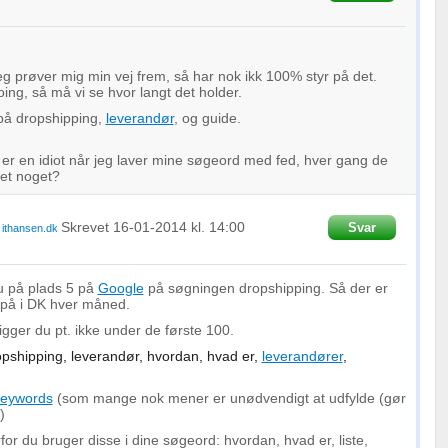
oplysninger fra forskellige
 prøver mig min vej frem, så har nok ikk 100% styr på det.
ing, så må vi se hvor langt det holder.
 på dropshipping,
leverandør
, og guide.
 er en idiot når jeg laver mine søgeord med fed, hver gang de
et noget?
Skrevet
16-01-2014
kl. 14:00
Svar
a
ithansen.dk
du på plads 5 på
Google
på søgningen dropshipping. Så der er
 på i DK hver måned.
igger du pt. ikke under de første 100.
opshipping, leverandør, hvordan, hvad er,
leverandører
,
eywords
(som mange nok mener er unødvendigt at udfylde (gør
)
or du bruger disse i dine søgeord: hvordan, hvad er, liste,