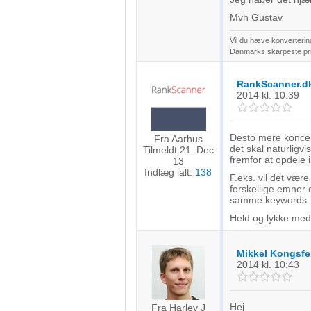
Mvh Gustav
Vil du hæve konverteri
Danmarks skarpeste pris
RankScanner.dk
2014
kl. 10:39
Desto mere koncen
Fra Aarhus
det skal naturligv
Tilmeldt 21. Dec
fremfor at opdele 
13
Indlæg ialt:
138
F.eks. vil det vær
forskellige emner o
samme keywords.
Held og lykke med 
Mikkel Kongsfe
2014
kl. 10:43
Hej
Fra Harlev J