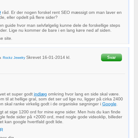
O
råd. Er der nogen forskel rent SEO mæssigt om man laver en
de, eller opdelt på flere sider?
en guide hvor man selvfølgelig kunne dele de forskellige steps
sider. Lige nu kommer de bare i en lang køre ned af siden.
e site.
Skrevet
16-01-2014
kl.
Svar
ra
Rockz Jewelry
evet et super godt
indlæg
omkring hvor lang en side skal være.
til at hellige gral, som det ser ud lige nu, ligger på cirka 2400
en skal ranke virkelig godt i de organiske søgninger i
Google
.
igt at sige 1200 ord for mine egne sider. Men hvis du kan finde
ogle fede sider på +2000 ord, med nogle gode videoklip, billeder
et kan google hvertfald godt lide.
R
per dig,