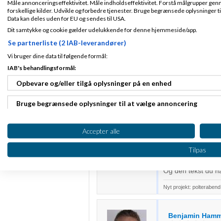
Måle annonceringseffektivitet. Måle indholdseffektivitet. Forstå målgrupper genn
forskellige kilder. Udvikle og forbedre tjenester. Bruge begrænsede oplysninger ti
Mikkel Kongsfe
Data kan deles uden for EU og sendes til USA.
2014
kl. 11:35
Dit samtykke og cookie gælder udelukkende for denne hjemmeside/app.
Se partnerliste (2 IAB-leverandører)
Som den er lige nu,
Fra Harlev J
Vi bruger dine data til følgende formål:
Har du lavet søge
Tilmeldt 20. Mar
"
dropshipping
", s
11
IAB's behandlingsformål:
Indlæg ialt:
517
Opbevare og/eller tilgå oplysninger på en enhed
Bruge begrænsede oplysninger til at vælge annoncering
Tobias G
Fra
Tea
Oprette profiler til tilpasset annoncering
Accepter alle
Drop alt det opde
Sideskift koster læ
Fra København
Bruge profiler til at vælge tilpasset annoncering
Tilpas
sammenhængende a
Tilmeldt 14. Dec
online aviser der 
05
Oprette profiler for at tilpasse indhold
Indlæg ialt:
624
Og den tekst du har
Bruge profiler til at vælge tilpasset indhold
Nyt projekt: polterabend
Måle annonceringseffektivitet
Benjamin Hamm