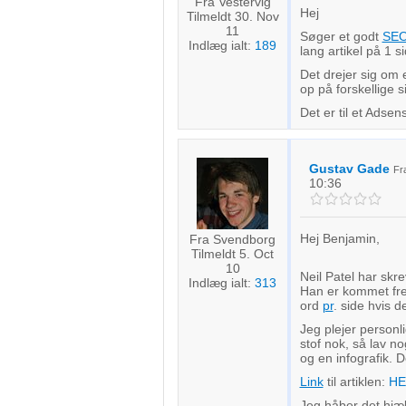
Fra Vestervig
Hej
Tilmeldt 30. Nov
11
Søger et godt
SE
Indlæg ialt:
189
lang artikel på 1 si
Det drejer sig om 
op på forskellige 
Det er til et Adsens
Gustav Gade
F
10:36
Hej Benjamin,
Fra Svendborg
Tilmeldt 5. Oct
10
Neil Patel har skr
Indlæg ialt:
313
Han er kommet frem 
ord
pr
. side hvis d
Jeg plejer personl
stof nok, så lav n
og en infografik. D
Link
til artiklen:
HE
Jeg håber det hjæl