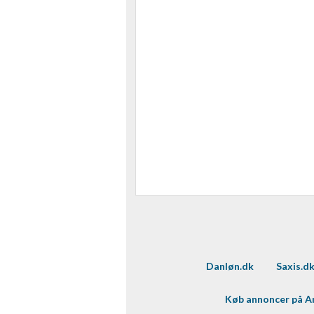
Danløn.dk
Saxis.d
Køb annoncer på 