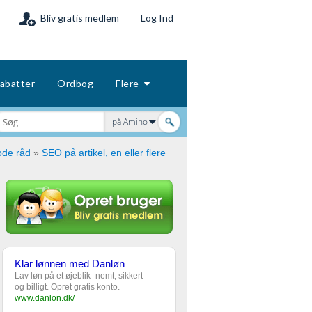
Bliv gratis medlem
Log Ind
abatter
Ordbog
Flere
på Amino
ode råd
»
SEO på artikel, en eller flere
Klar lønnen med Danløn
Lav løn på et øjeblik–nemt, sikkert
og billigt. Opret gratis konto.
www.danlon.dk/