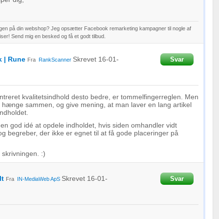
ngen på din webshop? Jeg opsætter Facebook remarketing kampagner til nogle af
er! Send mig en besked og få et godt tilbud.
 | Rune
Skrevet
16-01-
Svar
Fra
RankScanner
treret kvalitetsindhold desto bedre, er tommelfingerreglen. Men
is hænge sammen, og give mening, at man laver en lang artikel
indholdet.
e en god idé at opdele indholdet, hvis siden omhandler vidt
g begreber, der ikke er egnet til at få gode placeringer på
skrivningen. :)
lt
Skrevet
16-01-
Svar
Fra
IN-MediaWeb ApS