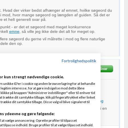
. Hvad der virker bedst afhænger af emnet, hvilke søgeord du
e i mod, hvor mange søgeord og længden af guiden. Så det er
e et helt generelt svar på.
unkt - er det et søgeord med meget konkurrence
nkelt
emne
, så ville jeg ikke dele det alt for meget op.
flere søgeord du gerne vil målrette i mod og flere naturlige
 dele den op.
Fortrolighedspolitik
ersholt
Skrevet
16-01-2014
kl. 11:13
Svar
or kun strengt nødvendige cookie.
m unikke ID'er i cookie og anden browserlagring for at behandle
il hjælpe lidt med et
link
.
legitim interesse, for at gøre indsigelse mod dette åbne
 klikke på knappen "Administrer indstillinger" eller til enhver tid
 trække dit samtykke tilbage, klik på fingeraftrykket eller linket
g-portalen.dk/dropshipping-hvordan-guide-til-dropshipping
kke dit samtykke tilbage. Disse valg vil blive signaleret til
lang som den er nu, men regner med den bliver længere i en
ing af den.
ns ydeevne og gøre følgende:
de jeg opdele den?
at vælge annoncering. Oprette profiler til tilpasset
t tilpasse indhold. Bruge profiler til at vælge tilpasset indhold.