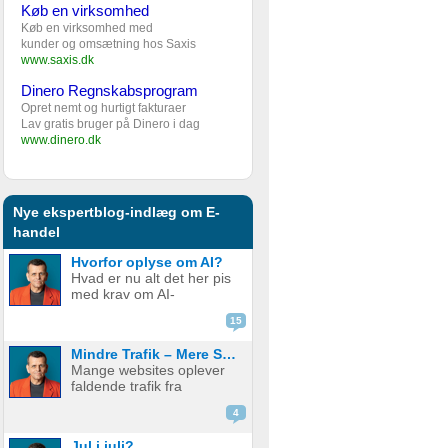
Køb en virksomhed
Køb en virksomhed med
kunder og omsætning hos Saxis
www.saxis.dk
Dinero Regnskabsprogram
Opret nemt og hurtigt fakturaer
Lav gratis bruger på Dinero i dag
www.dinero.dk
Nye ekspertblog-indlæg om E-
handel
Hvorfor oplyse om AI?
Hvad er nu alt det her pis
med krav om AI-
disclaimere? YouTube vil
15
have det. Spotify vil have
det. Og andre platforme
Mindre Trafik – Mere Salg
hopper også med på
Mange websites oplever
vognen. Men… hvorfor
faldende trafik fra
egentlig? OK, boomer –
søgemaskiner som
hvad er logikken he...
4
Google. Nogle mistænker
at det skyldes AI. Andre at
Jul i juli?