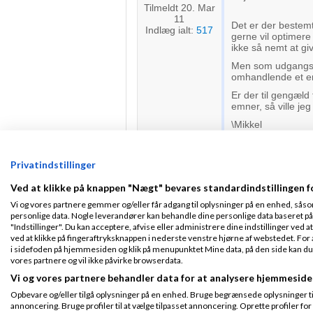
Tilmeldt 20. Mar
11
Det er der bestemt
Indlæg ialt:
517
gerne vil optimer
ikke så nemt at giv
Men som udgangsp
omhandlende et e
Er der til gengæld 
emner, så ville jeg
\Mikkel
Privatindstillinger
Benjamin Hamm
Ved at klikke på knappen "Nægt" bevares standardindstillingen f
Vi og vores partnere gemmer og/eller får adgang til oplysninger på en enhed, såso
Det kan være det v
personlige data. Nogle leverandører kan behandle dine personlige data baseret på 
Fra Vestervig
"Indstillinger". Du kan acceptere, afvise eller administrere dine indstillinger ved at
Se her:
Tilmeldt 30. Nov
ved at klikke på fingeraftryksknappen i nederste venstre hjørne af webstedet. For at
11
http://dropshippin
i sidefoden på hjemmesiden og klik på menupunktet Mine data, på den side kan du træ
Indlæg ialt:
189
vores partnere og vil ikke påvirke browserdata.
Denne artikel er 
kommende opdater
Vi og vores partnere behandler data for at analysere hjemmeside
Hvad synes i, bur
Opbevare og/eller tilgå oplysninger på en enhed. Bruge begrænsede oplysninger til 
annoncering. Bruge profiler til at vælge tilpasset annoncering. Oprette profiler for a