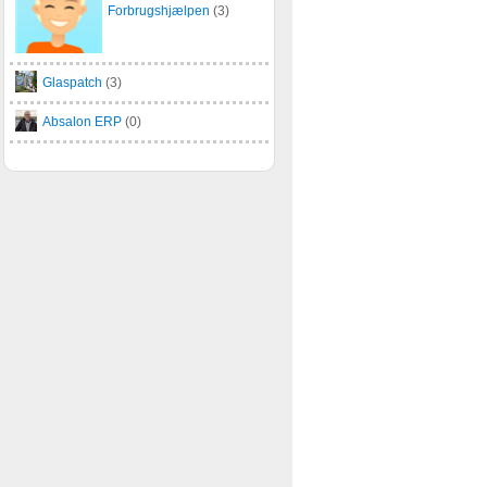
Forbrugshjælpen
(3)
Glaspatch
(3)
Absalon ERP
(0)