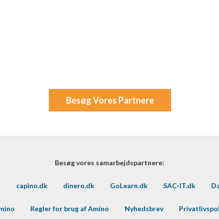
Besøg Vores Partnere
Besøg vores samarbejdspartnere:
k
capino.dk
dinero.dk
GoLearn.dk
SAC-IT.dk
Da
Amino
Regler for brug af Amino
Nyhedsbrev
Privatlivspol