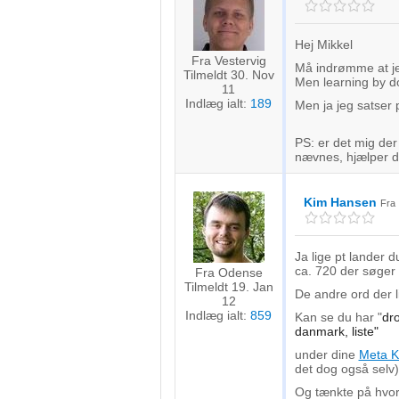
Måle indholdseffektivitet
Forstå målgrupper gennem statistikker eller kombinationer af 
Hej Mikkel
kilder
Fra Vestervig
Må indrømme at jeg
Tilmeldt 30. Nov
Men learning by do
11
Udvikle og forbedre tjenester
Indlæg ialt:
189
Men ja jeg satser
Bruge begrænsede oplysninger til at vælge indhold
PS: er det mig der
nævnes, hjælper d
IAB Special Features:
Bruge præcise geografiske placeringsoplysninger
Kim Hansen
Fr
Identificere enheder baseret på aktivt anmodede oplysninger
Ikke-IAB-behandlingsformål:
Ja lige pt lander 
ca. 720 der søger
Fra Odense
Nødvendig
Tilmeldt 19. Jan
De andre ord der l
12
Indlæg ialt:
859
Kan se du har "
dr
Ydeevne
danmark, liste"
Funktionel
under dine
Meta K
det dog også selv)
Annoncering / marketing
Og tænkte på hvorf