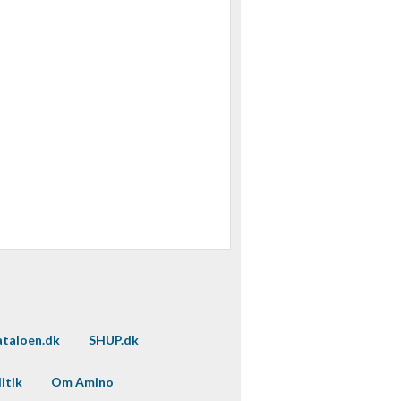
taloen.dk
SHUP.dk
itik
Om Amino