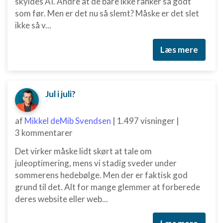
skyldes AI. Andre at de bare ikke ranker så godt
som før. Men er det nu så slemt? Måske er det slet
ikke så v...
Læs mere
Jul i juli?
af
Mikkel deMib Svendsen
|
1.497 visninger
|
3 kommentarer
Det virker måske lidt skørt at tale om
juleoptimering, mens vi stadig sveder under
sommerens hedebølge. Men der er faktisk god
grund til det. Alt for mange glemmer at forberede
deres website eller web...