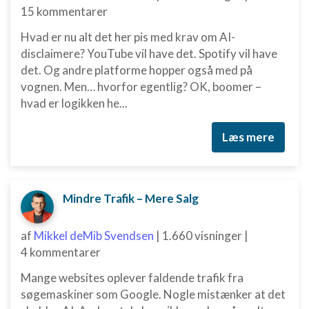
15 kommentarer
Ydeevne
Hvad er nu alt det her pis med krav om AI-
Funktionel
disclaimere? YouTube vil have det. Spotify vil have
det. Og andre platforme hopper også med på
Annoncering / marketing
vognen. Men… hvorfor egentlig? OK, boomer –
hvad er logikken he...
Læs mere
Mindre Trafik – Mere Salg
af
Mikkel deMib Svendsen
|
1.660 visninger
|
4 kommentarer
Mange websites oplever faldende trafik fra
søgemaskiner som Google. Nogle mistænker at det