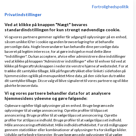
3 svar
Fortrolighedspolitik
Privatindstillinger
Ved at klikke på knappen "Nægt" bevares
standardindstillingen for kun strengt nødvendige cookie.
🎤✨ Oplevelses- og eventudbydere søges +
Vi og vores partnere gemmer og/eller får adgang til oplysninger på en enhed,
feedback ønskes
såsom unikke ID'er i cookie og anden browserlagring for at behandle
personlige data. Nogle leverandører kan behandle dine personlige data
af
,
den 25-06-2026 kl.
Nyeste indlæg
AnalyzeMe
baseret på legitim interesse, for at gøre indsigelse mod dette åbne
"Indstillinger". Du kan acceptere, afvise eller administrere dine indstillinger
14:20
ved at klikke på knappen "Administrer indstillinger" eller til enhver tid ved at
klikke på fingeraftryksknappen i nederste venstre hjørne af webstedet. For at
trække dit samtykke tilbage, klik på fingeraftrykket eller linket i sidefoden på
2 svar
hjemmesiden og klik på menupunktet Mine data, på den side kan du trække
dit samtykke tilbage. Disse valg vil blive signaleret til vores partnere og vil ikke
påvirke browserdata.
Vi og vores partnere behandler data for at analysere
hjemmesidens ydeevne og gøre følgende:
Hvordan ser min hjemmeside ud - kan i hjælpe
Opbevare og/eller tilgå oplysninger på en enhed. Bruge begrænsede
mig?
oplysninger til at vælge annoncering. Oprette profiler til tilpasset
annoncering. Bruge profiler til at vælge tilpasset annoncering. Oprette
af
,
den 29-04-
Nyeste indlæg
Denise Conradi
profiler for at tilpasse indhold. Bruge profiler til at vælge tilpasset indhold.
Måle annonceringseffektivitet. Måle indholdseffektivitet. Forstå målgrupper
2026 kl. 20:46
gennem statistikker eller kombinationer af oplysninger fra forskellige kilder.
Udvikle og forbedre tjenester. Bruge begrænsede oplysninger til at vælge