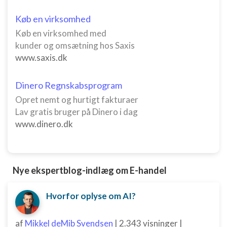
Måle annonceringseffektivitet
Køb en virksomhed
Måle indholdseffektivitet
Køb en virksomhed med
kunder og omsætning hos Saxis
Forstå målgrupper gennem statistikker eller
kombinationer af oplysninger fra forskellige
www.saxis.dk
kilder
Udvikle og forbedre tjenester
Dinero Regnskabsprogram
Opret nemt og hurtigt fakturaer
Bruge begrænsede oplysninger til at vælge
Lav gratis bruger på Dinero i dag
indhold
www.dinero.dk
IAB Special Features:
Bruge præcise geografiske
placeringsoplysninger
Nye ekspertblog-indlæg om E-handel
Identificere enheder baseret på aktivt
anmodede oplysninger
Hvorfor oplyse om AI?
Ikke-IAB-behandlingsformål:
Nødvendig
af
Mikkel deMib Svendsen
|
2.343 visninger
|