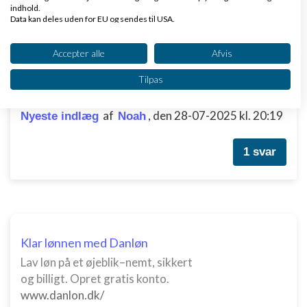
indhold.
2 svar
Data kan deles uden for EU og sendes til USA.
Dit samtykke og cookie gælder udelukkende for denne hjemmeside/app.
Se partnerliste (2 IAB-leverandører)
Accepter alle
Afvis
Vi bruger dine data til følgende formål:
Jeg har bygget en AI-baseret jobapp, der gør
Tilpas
IAB's behandlingsformål:
jobsøgning meget lettere og mere motiverende.
Opbevare og/eller tilgå oplysninger på en
af
,
den 28-07-2025 kl. 20:19
Nyeste indlæg
Noah
enhed
Bruge begrænsede oplysninger til at vælge
1 svar
annoncering
Oprette profiler til tilpasset annoncering
Bruge profiler til at vælge tilpasset
annoncering
Klar lønnen med Danløn
Oprette profiler for at tilpasse indhold
Lav løn på et øjeblik–nemt, sikkert
og billigt. Opret gratis konto.
Bruge profiler til at vælge tilpasset indhold
www.danlon.dk/