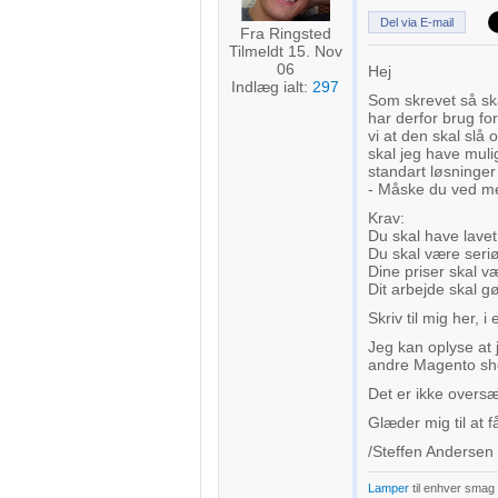
Del via E-mail
Fra Ringsted
Tilmeldt 15. Nov
06
Hej
Indlæg ialt:
297
Som skrevet så ska
har derfor brug fo
vi at den skal slå 
skal jeg have muli
standart løsninger
- Måske du ved me
Krav:
Du skal have lavet 
Du skal være seriø
Dine priser skal væ
Dit arbejde skal g
Skriv til mig her,
Jeg kan oplyse at 
andre Magento shop
Det er ikke oversæt
Glæder mig til at f
/Steffen Andersen
Lamper
til enhver smag