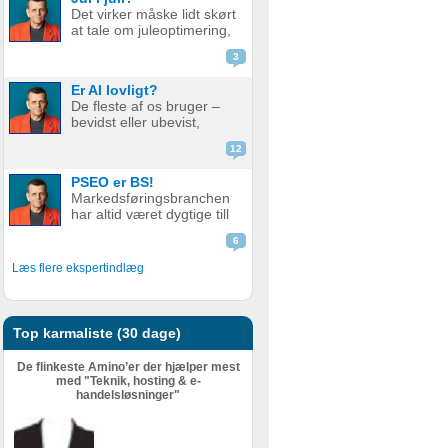
de bare ikke ranker så
Det virker måske lidt skørt
godt som før. Men er det
at tale om juleoptimering,
nu så slemt? Måske er det
mens vi stadig sveder
slet ikke så v...
3
under sommerens
hedebølge. Men der er
Er AI lovligt?
faktisk god grund til det.
De fleste af os bruger –
Alt for mange glemmer at
bevidst eller ubevist,
forberede deres website
værktøjer i dag som helt
eller web...
12
eller delvist bygger på AI.
Det er derfor relevant at
PSEO er BS!
stille spørgsmål ved, om
Markedsføringsbranchen
det er lovligt. AI er en
har altid været dygtige till
meget bred betegnelse
at pakke gammel fisk ind i
–...
6
nyt, skinnende papir.
Nogle gange lidt for
Læs flere ekspertindlæg
dygtige. Giv en støvet,
gammel strategi, eller en
metode der har fået
meget kr...
Top karmaliste (30 dage)
De flinkeste Amino’er der hjælper mest
med "Teknik, hosting & e-
handelsløsninger"