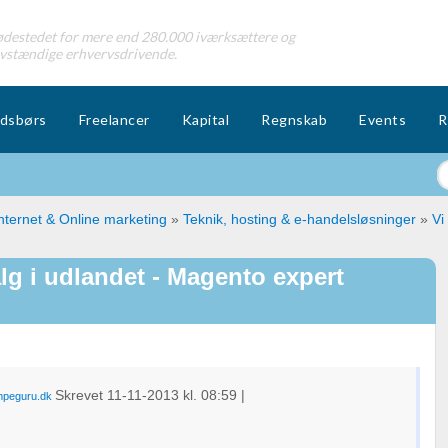
destedet for mere end 280.000 iværksættere og
lvstændige erhvervsdrivende.
dsbørs
Freelancer
Kapital
Regnskab
Events
R
nternet & Online marketing
»
Teknik, hosting & e-handelsløsninger
»
Vi
salg i udlandet - Magento expert
Skrevet
11-11-2013
kl. 08:59
|
peguru.dk