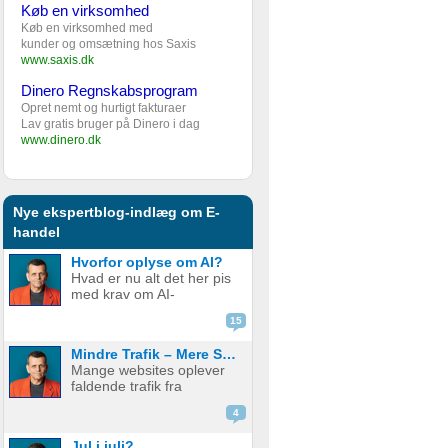
Køb en virksomhed
Køb en virksomhed med
kunder og omsætning hos Saxis
www.saxis.dk
Dinero Regnskabsprogram
Opret nemt og hurtigt fakturaer
Lav gratis bruger på Dinero i dag
www.dinero.dk
Nye ekspertblog-indlæg om E-
handel
Hvorfor oplyse om AI?
Hvad er nu alt det her pis
med krav om AI-
disclaimere? YouTube vil
15
have det. Spotify vil have
det. Og andre platforme
Mindre Trafik – Mere Salg
hopper også med på
Mange websites oplever
vognen. Men… hvorfor
faldende trafik fra
egentlig? OK, boomer –
søgemaskiner som
hvad er logikken he...
4
Google. Nogle mistænker
at det skyldes AI. Andre at
Jul i juli?