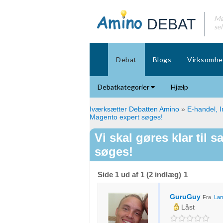
Mø
DEBAT
se
Debat
Blogs
Virksomhe
Debatkategorier
Hjælp
Iværksætter Debatten Amino
»
E-handel, I
Magento expert søges!
Vi skal gøres klar til 
søges!
Side 1 ud af 1 (2 indlæg)
1
GuruGuy
Fra
Lam
Låst