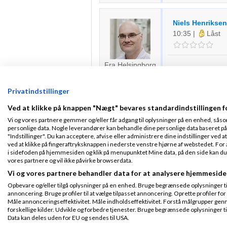
Niels Henriksen
10:35
|
Låst
Fra Helsingborg
Tusind tak fordi d
Tilmeldt 3. Apr 05
Indlæg ialt:
6572
Det bliver alt for 
Privatindstillinger
Derfor har vi lavet
Ved at klikke på knappen "Nægt" bevares standardindstillingen f
at bruge.
Vi og vores partnere gemmer og/eller får adgang til oplysninger på en enhed, såso
Sæt din opgave i 
personlige data. Nogle leverandører kan behandle dine personlige data baseret på 
gratis -
Klik her
"Indstillinger". Du kan acceptere, afvise eller administrere dine indstillinger ved at
ved at klikke på fingeraftryksknappen i nederste venstre hjørne af webstedet. For at
Starter du et udbud
i sidefoden på hjemmesiden og klik på menupunktet Mine data, på den side kan du træ
vores partnere og vil ikke påvirke browserdata.
Vi og vores partnere behandler data for at analysere hjemmeside
De bedste hilsner
Dit Amino Team
Opbevare og/eller tilgå oplysninger på en enhed. Bruge begrænsede oplysninger til 
annoncering. Bruge profiler til at vælge tilpasset annoncering. Oprette profiler for a
Jeg har programmeret i o
Måle annonceringseffektivitet. Måle indholdseffektivitet. Forstå målgrupper genn
ASP, Myresnak :D, Coma
forskellige kilder. Udvikle og forbedre tjenester. Bruge begrænsede oplysninger ti
Side 1 ud af 1 (2 indlæg)
Data kan deles uden for EU og sendes til USA.