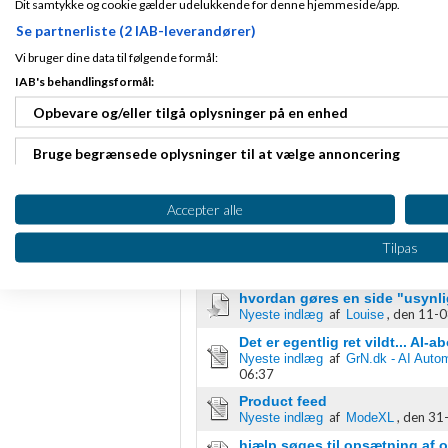
Dit samtykke og cookie gælder udelukkende for denne hjemmeside/app.
RSS-feed
Se partnerliste (2 IAB-leverandører)
Vi bruger dine data til følgende formål:
IAB's behandlingsformål:
Opbevare og/eller tilgå oplysninger på en enhed
Teknik, hosting & e-handelsløsn
Bruge begrænsede oplysninger til at vælge annoncering
Emner
Oprette profiler til tilpasset annoncering
Accepter alle
Erfaringer søges til teknisk 
af
,
den 04-08-
Nyeste indlæg
fitou
Bruge profiler til at vælge tilpasset annoncering
Tilpas
Digital ADR-assistent - Som A
af
,
den 02-
Nyeste indlæg
ModeXL
Oprette profiler for at tilpasse indhold
hvordan gøres en side "usynl
af
,
den 11-0
Nyeste indlæg
Louise
Bruge profiler til at vælge tilpasset indhold
Det er egentlig ret vildt... AI
Måle annonceringseffektivitet
af
Nyeste indlæg
GrN.dk - AI Autom
06:37
Måle indholdseffektivitet
Product feed
af
,
den 31-
Nyeste indlæg
ModeXL
Forstå målgrupper gennem statistikker eller kombinationer af 
hjælp søges til opsætning af o