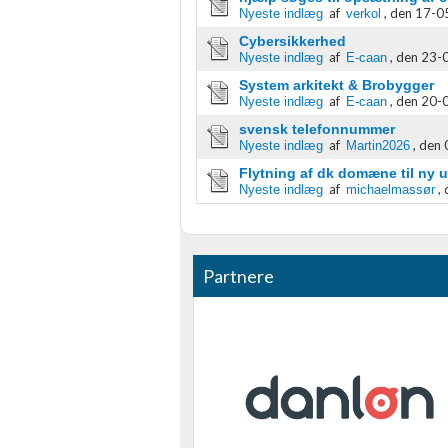
kilder
af
,
den 17-05
Nyeste indlæg
verkol
Cybersikkerhed
Udvikle og forbedre tjenester
af
,
den 23-0
Nyeste indlæg
E-caan
​System arkitekt & Brobygger
Bruge begrænsede oplysninger til at vælge indhold
af
,
den 20-0
Nyeste indlæg
E-caan
IAB Special Features:
svensk telefonnummer
af
,
den 
Nyeste indlæg
Martin2026
Bruge præcise geografiske placeringsoplysninger
Flytning af dk domæne til ny 
af
,
Nyeste indlæg
michaelmassør
Identificere enheder baseret på aktivt anmodede oplysninger
Ikke-IAB-behandlingsformål:
Nødvendig
Partnere
Ydeevne
Funktionel
Annoncering / marketing