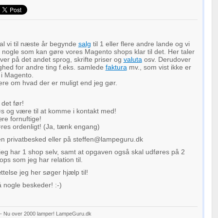
l vi til næste år begynde
salg
til 1 eller flere andre lande og vi
r nogle som kan gøre vores Magento shops klar til det. Her taler
over på det andet sprog, skrifte priser og
valuta
osv. Derudover
ghed for andre ting f.eks. samlede
faktura
mv., som vist ikke er
 i Magento.
re om hvad der er muligt end jeg gør.
det før!
s og være til at komme i kontakt med!
re fornuftige!
øres ordenligt! (Ja, tænk engang)
 i en privatbesked eller på steffen@lampeguru.dk
jeg har 1 shop selv, samt at opgaven også skal udføres på 2
s som jeg har relation til.
telse jeg her søger hjælp til!
å nogle beskeder! :-)
 - Nu over 2000 lamper! LampeGuru.dk