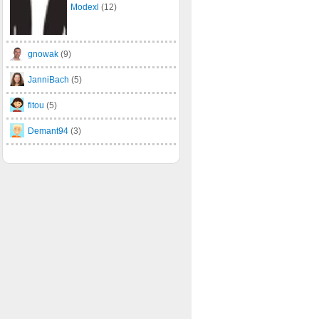
Modexl
(12)
gnowak
(9)
JanniBach
(5)
fitou
(5)
Demant94
(3)