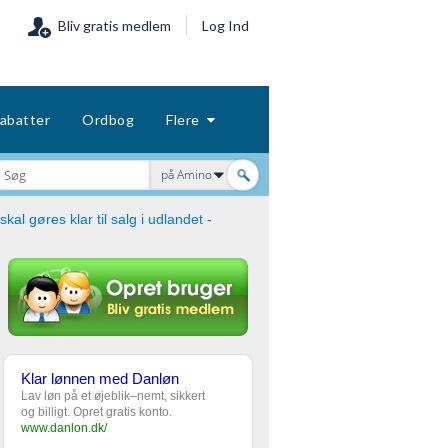
Bliv gratis medlem
Log Ind
abatter
Ordbog
Flere
på Amino
 skal gøres klar til salg i udlandet -
Klar lønnen med Danløn
Lav løn på et øjeblik–nemt, sikkert
og billigt. Opret gratis konto.
www.danlon.dk/