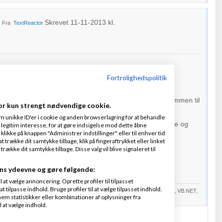
Skrevet
11-11-2013
kl.
Fra
TextReactor
u bruger
Amino
til at finde
freelance
hjælp.
Fortrolighedspolitik
rodet, hvis vi bruger debatten til freelance opgaver.
Amino Freelancer
, som er en gratis service, du er velkommen til
or kun strengt nødvendige cookie.
m unikke ID'er i cookie og anden browserlagring for at behandle
udbud og få bud fra mange
freelancere
, helt uforpligtende og
legitim interesse, for at gøre indsigelse mod dette åbne
 klikke på knappen "Administrer indstillinger" eller til enhver tid
 trække dit samtykke tilbage, klik på fingeraftrykket eller linket
 nu, har du ret sikkert de første bud inden for 1 time.
kke dit samtykke tilbage. Disse valg vil blive signaleret til
ns ydeevne og gøre følgende:
at vælge annoncering. Oprette profiler til tilpasset
t tilpasse indhold. Bruge profiler til at vælge tilpasset indhold.
ver 27 år. Jeg har kodet i C, C++, Java, Delphi, Perl, JavaScript, C#, F#, VB.NET,
em statistikker eller kombinationer af oplysninger fra
l80 osv....
l at vælge indhold.