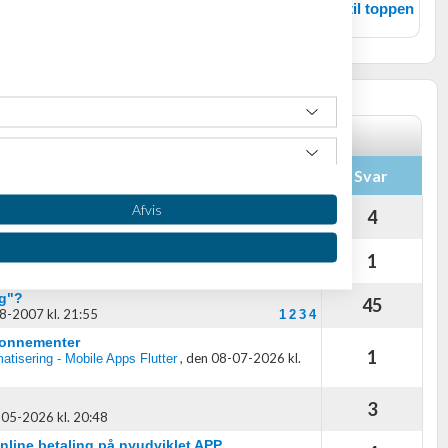
Tilbage til toppen
inger
Svar
Afvis
hjælp på woocommerce shop
4
2026 kl. 21:03
I SaaS-produkt
1
08-2026 kl. 01:18
ig"?
45
8-2007 kl. 21:55
1
2
3
4
-abonnementer
1
,
den 08-07-2026 kl.
atisering - Mobile Apps Flutter
3
05-2026 kl. 20:48
oplysninger fra forskellige
nline betaling på nyudviklet APP